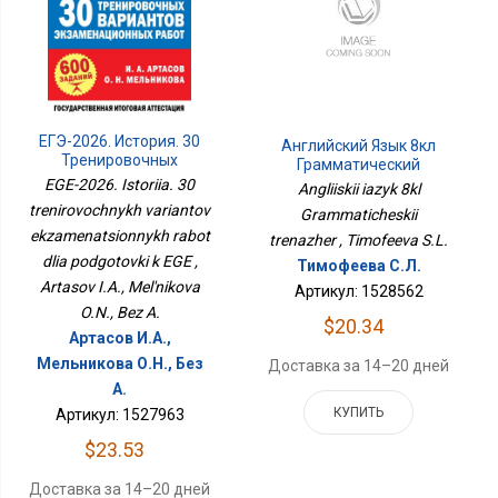
ЕГЭ-2026. История. 30
Английский Язык 8кл
Тренировочных
Грамматический
Вариантов
Тренажер
EGE-2026. Istoriia. 30
Angliiskii iazyk 8kl
Экзаменационных
trenirovochnykh variantov
Grammaticheskii
Работ Для Подготовки К
ekzamenatsionnykh rabot
ЕГЭ
trenazher , Timofeeva S.L.
dlia podgotovki k EGE ,
Тимофеева С.Л.
Artasov I.A., Mel'nikova
Артикул: 1528562
O.N., Bez A.
$20.34
Артасов И.А.,
Мельникова О.Н., Без
Доставка за 14–20 дней
А.
КУПИТЬ
Артикул: 1527963
$23.53
Доставка за 14–20 дней