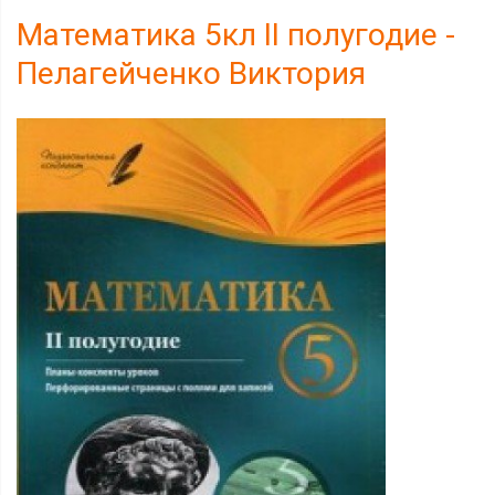
Математика 5кл II полугодие -
Пелагейченко Виктория