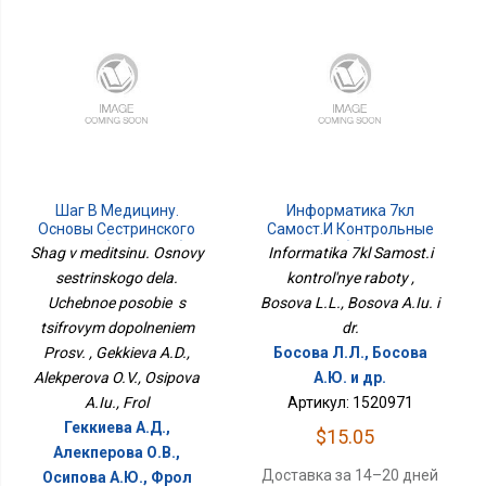
Шаг В Медицину.
Информатика 7кл
Основы Сестринского
Самост.и Контрольные
Дела. Учебное Пособие
Работы
Shag v meditsinu. Osnovy
Informatika 7kl Samost.i
С Цифровым
sestrinskogo dela.
kontrol'nye raboty ,
Дополнением Просв.
Uchebnoe posobie s
Bosova L.L., Bosova A.Iu. i
tsifrovym dopolneniem
dr.
Prosv. , Gekkieva A.D.,
Босова Л.Л., Босова
Alekperova O.V., Osipova
А.Ю. и др.
A.Iu., Frol
Артикул: 1520971
Геккиева А.Д.,
$15.05
Алекперова О.В.,
Доставка за 14–20 дней
Осипова А.Ю., Фрол