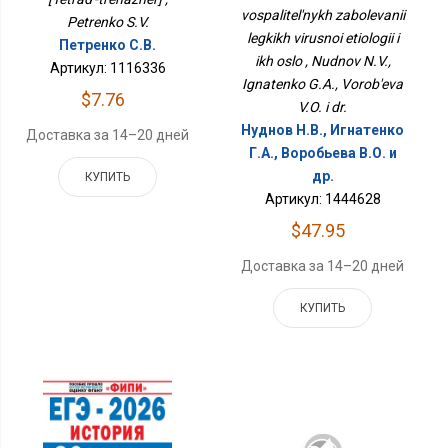
Вирусной Этиологии И
vospalitel'nykh zabolevanii
Их Осло
Petrenko S.V.
legkikh virusnoi etiologii i
Петренко С.В.
ikh oslo , Nudnov N.V.,
Артикул: 1116336
Ignatenko G.A., Vorob'eva
$7.76
V.O. i dr.
Нуднов Н.В., Игнатенко
Доставка за 14–20 дней
Г.А., Воробьева В.О. и
др.
КУПИТЬ
Артикул: 1444628
$47.95
Доставка за 14–20 дней
КУПИТЬ