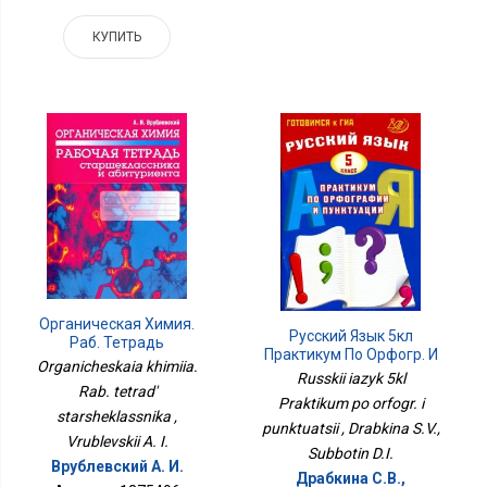
КУПИТЬ
Органическая Химия.
Русский Язык 5кл
Раб. Тетрадь
Практикум По Орфогр. И
Старшеклассника
Organicheskaia khimiia.
Пунктуации
Russkii iazyk 5kl
Rab. tetrad'
Praktikum po orfogr. i
starsheklassnika ,
punktuatsii , Drabkina S.V.,
Vrublevskii A. I.
Subbotin D.I.
Врублевский А. И.
Драбкина С.В.,