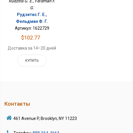
Rudzitis G. E., Fel'dman F.
G.
Рудзитис Г. Е.,
Фельдман Ф. Г.
Артикул: 1622729
$102.77
Доставка за 14–20 дней
КУПИТЬ
Контакты
461 Avenue P, Brooklyn, NY 11223
Телефон:
888-564-4664