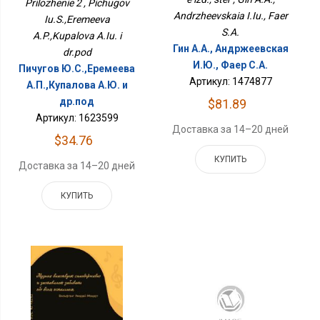
Prilozhenie 2 , Pichugov
Andrzheevskaia I.Iu., Faer
Iu.S.,Eremeeva
S.A.
A.P.,Kupalova A.Iu. i
Гин А.А., Андржеевская
dr.pod
И.Ю., Фаер С.А.
Пичугов Ю.С.,Еремеева
Артикул: 1474877
А.П.,Купалова А.Ю. и
др.под
$81.89
Артикул: 1623599
Доставка за 14–20 дней
$34.76
КУПИТЬ
Доставка за 14–20 дней
КУПИТЬ