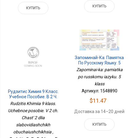
КУПИТЬ
КУПИТЬ
Запоминай-Ка: Памятка
По Русскому Языку. 5
Класс
Zapominai-ka: pamiatka
po russkomu iazyku. 5
klass
Артикул: 1548890
Рудзитис Химия 9 Класс.
Учебное Пособие. В 2 Ч.
$11.47
Часть 2 Для
Rudzitis Khimiia 9 klass.
Слабовидящих
Uchebnoe posobie. V 2 ch.
Доставка за 14–20 дней
Обучающихся
Chast' 2 dlia
slabovidiashchikh
КУПИТЬ
obuchaiushchikhsia ,