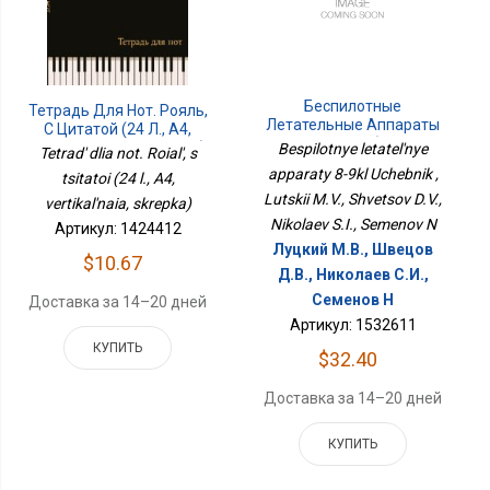
Беспилотные
Тетрадь Для Нот. Рояль,
Летательные Аппараты
С Цитатой (24 Л., А4,
8-9кл Учебник
Вертикальная, Скрепка)
Bespilotnye letatel'nye
Tetrad' dlia not. Roial', s
apparaty 8-9kl Uchebnik ,
tsitatoi (24 l., A4,
Lutskii M.V., Shvetsov D.V.,
vertikal'naia, skrepka)
Nikolaev S.I., Semenov N
Артикул: 1424412
Луцкий М.В., Швецов
$10.67
Д.В., Николаев С.И.,
Семенов Н
Доставка за 14–20 дней
Артикул: 1532611
КУПИТЬ
$32.40
Доставка за 14–20 дней
КУПИТЬ