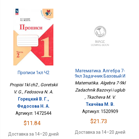
Математика. Алгебра 7-
Прописи 1кл Ч2
9кл Задачник Базовый И
Углуб
Matematika. Algebra 7-9kl
Propisi 1kl ch2 , Goretskii
Zadachnik Bazovyi i uglub
V. G., Fedosova N. A.
, Tkacheva M. V.
Горецкий В. Г.,
Ткачёва М. В.
Федосова Н. А.
Артикул: 1520909
Артикул: 1472544
$21.73
$11.84
Доставка за 14–20 дней
Доставка за 14–20 дней