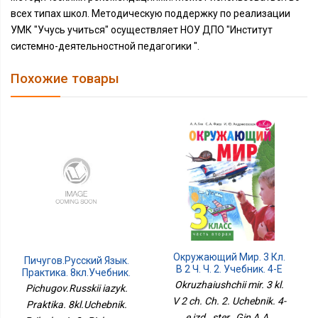
всех типах школ. Методическую поддержку по реализации
УМК "Учусь учиться" осуществляет НОУ ДПО "Институт
системно-деятельностной педагогики ".
Похожие товары
Окружающий Мир. 3 Кл.
Пичугов.Русский Язык.
В 2 Ч. Ч. 2. Учебник. 4-Е
Практика. 8кл.Учебник.
Изд., Стер
Приложение 2
Okruzhaiushchii mir. 3 kl.
Pichugov.Russkii iazyk.
V 2 ch. Ch. 2. Uchebnik. 4-
Praktika. 8kl.Uchebnik.
e izd., ster , Gin A.A.,