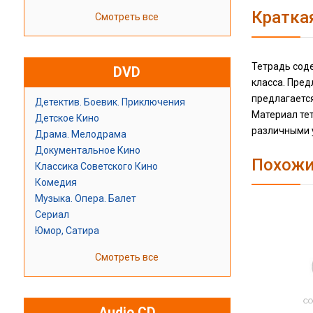
Кратка
Смотреть все
Тетрадь соде
DVD
класса. Пре
предлагается
Детектив. Боевик. Приключения
Материал тет
Детское Кино
различными 
Драма. Мелодрама
Документальное Кино
Похожи
Классика Советского Кино
Комедия
Музыка. Опера. Балет
Сериал
Юмор, Сатира
Смотреть все
Audio CD