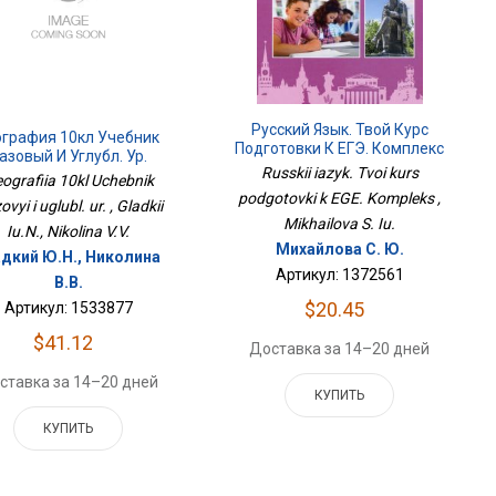
Русский Язык. Твой Курс
ография 10кл Учебник
Подготовки К ЕГЭ. Комплекс
азовый И Углубл. Ур.
Russkii iazyk. Tvoi kurs
ografiia 10kl Uchebnik
podgotovki k EGE. Kompleks ,
vyi i uglubl. ur. , Gladkii
Mikhailova S. Iu.
Iu.N., Nikolina V.V.
Михайлова С. Ю.
адкий Ю.Н., Николина
Артикул: 1372561
В.В.
$20.45
Артикул: 1533877
$41.12
Доставка за 14–20 дней
ставка за 14–20 дней
КУПИТЬ
КУПИТЬ