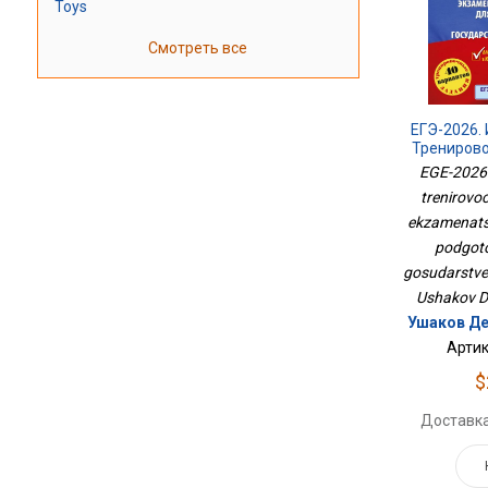
Toys
Смотреть все
ЕГЭ-2026.
Трениров
Экзамена
EGE-2026.
Для Подго
trenirovo
Государст
ekzamenatsi
podgoto
gosudarstv
Ushakov D
Ушаков Де
Артик
$
Доставка