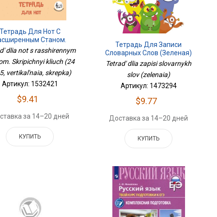
Тетрадь Для Нот С
асширенным Станом.
Тетрадь Для Записи
пичный Ключ (24 Л., А5,
d' dlia not s rasshirennym
Словарных Слов (зеленая)
ртикальная, Скрепка)
om. Skripichnyi kliuch (24
Tetrad' dlia zapisi slovarnykh
A5, vertikal'naia, skrepka)
slov (zelenaia)
Артикул: 1532421
Артикул: 1473294
$9.41
$9.77
ставка за 14–20 дней
Доставка за 14–20 дней
КУПИТЬ
КУПИТЬ