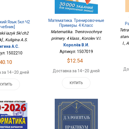
Математика. Тренировочные
кий Язык 5кл Ч2
Р
Примеры. 4 Класс
Учебник]
Скри
Tetra
Matematika. Trenirovochnye
kii iazyk 5kl ch2
Ве
stan
primery. 4 klass , Korolev V.I.
] , Kuligina A.S.
l., 
Королёв В.И.
игина А.С.
Артикул: 1507019
ул: 1502210
$12.54
40.10
До
Доставка за 14–20 дней
 за 14–20 дней
КУПИТЬ
КУПИТЬ