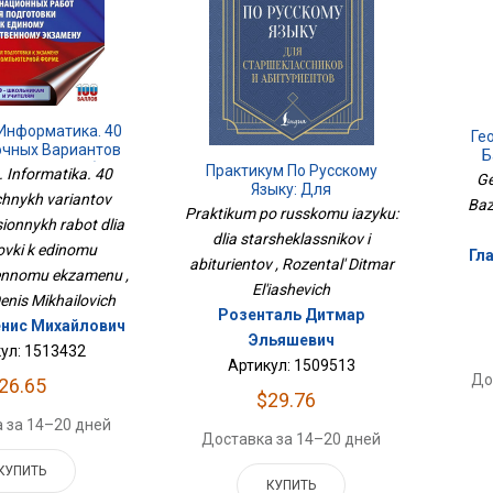
 Информатика. 40
Ге
очных Вариантов
Б
ционных Работ
Практикум По Русскому
 Informatika. 40
Ge
товки К Единому
Языку: Для
chnykh variantov
Bazo
венному Экзамену
Старшеклассников И
Praktikum po russkomu iazyku:
onnykh rabot dlia
Абитуриентов
dlia starsheklassnikov i
vki k edinomu
Гл
abiturientov , Rozental' Ditmar
ennomu ekzamenu ,
El'iashevich
enis Mikhailovich
Розенталь Дитмар
нис Михайлович
Эльяшевич
ул: 1513432
Артикул: 1509513
До
26.65
$29.76
 за 14–20 дней
Доставка за 14–20 дней
КУПИТЬ
КУПИТЬ