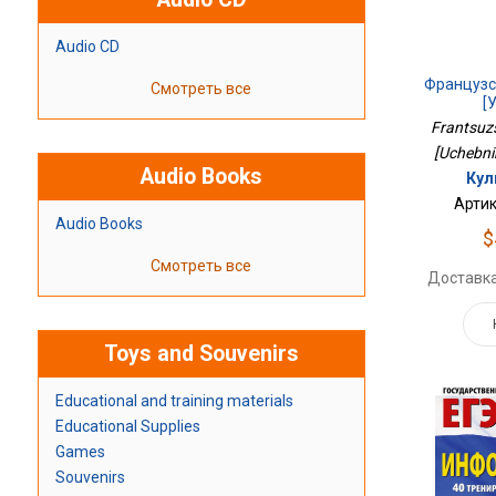
Audio CD
Французс
Смотреть все
[
Frantsuzs
[Uchebnik
Audio Books
Кул
Артик
Audio Books
$
Смотреть все
Доставка
Toys and Souvenirs
Educational and training materials
Educational Supplies
Games
Souvenirs