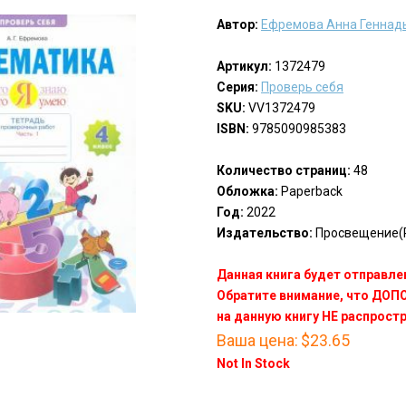
Автор:
Ефремова Анна Геннад
Артикул:
1372479
Серия:
Проверь себя
SKU:
VV1372479
ISBN:
9785090985383
Количество страниц:
48
Обложка:
Paperback
Год:
2022
Издательство:
Просвещение(P
Данная книга будет отправлен
Обратите внимание, что ДО
на данную книгу НЕ распрост
Ваша цена:
$23.65
Not In Stock