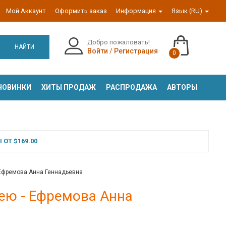
Мой Аккаунт
Оформить заказ
Информация
Язык (RU)
Добро пожаловать!
НАЙТИ
Войти
/
Регистрация
0
НОВИНКИ
ХИТЫ ПРОДАЖ
РАСПРОДАЖА
АВТОРЫ
ОТ $169.00
- Ефремова Анна Геннадьевна
мею - Ефремова Анна