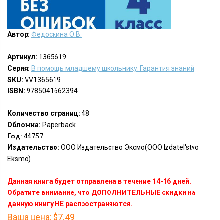
Автор:
Федоскина О.В.
Артикул:
1365619
Серия:
В помощь младшему школьнику. Гарантия знаний
SKU:
VV1365619
ISBN:
9785041662394
Количество страниц:
48
Обложка:
Paperback
Год:
44757
Издательство:
ООО Издательство Эксмо(OOO Izdatel'stvo
Eksmo)
Данная книга будет отправлена в течение 14-16 дней.
Обратите внимание, что ДОПОЛНИТЕЛЬНЫЕ скидки на
данную книгу НЕ распространяются.
Ваша цена:
$7.49