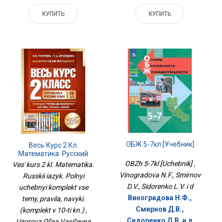
КУПИТЬ
КУПИТЬ
ОБЖ 5-7кл [Учебник]
Весь Курс 2 Кл.
Математика. Русский
Язык. Полный Учебный
OBZh 5-7kl [Uchebnik] ,
Ves' kurs 2 kl. Matematika.
Комплект Все Темы,
Vinogradova N.F., Smirnov
Russkii iazyk. Polnyi
Правила, Навыки.
D.V., Sidorenko L.V. i d
(комплект В 10-Ти Кн.)
uchebnyi komplekt vse
Виноградова Н.Ф.,
temy, pravila, navyki.
Смирнов Д.В.,
(komplekt v 10-ti kn.) ,
Сидоренко Л.В. и д
Uzorova Ol'ga Vasil'evna