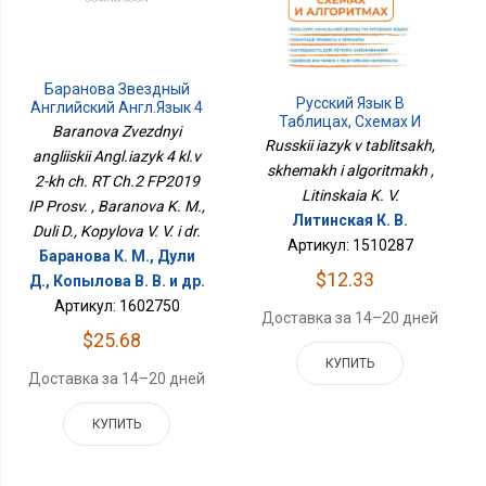
Баранова Звездный
Русский Язык В
Английский Англ.язык 4
Таблицах, Схемах И
Кл.в 2-Х Ч. РТ Ч.2
Baranova Zvezdnyi
Алгоритмах
ФП2019 ИП Просв.
Russkii iazyk v tablitsakh,
angliiskii Angl.iazyk 4 kl.v
skhemakh i algoritmakh ,
2-kh ch. RT Ch.2 FP2019
Litinskaia K. V.
IP Prosv. , Baranova K. M.,
Литинская К. В.
Duli D., Kopylova V. V. i dr.
Артикул: 1510287
Баранова К. М., Дули
$12.33
Д., Копылова В. В. и др.
Артикул: 1602750
Доставка за 14–20 дней
$25.68
КУПИТЬ
Доставка за 14–20 дней
КУПИТЬ