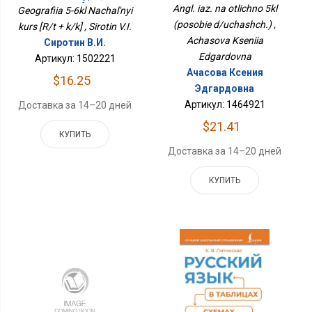
К/к]
Angl. iaz. na otlichno 5kl
Geografiia 5-6kl Nachal'nyi
(posobie d/uchashch.) ,
kurs [R/t + k/k] , Sirotin V.I.
Achasova Kseniia
Сиротин В.И.
Edgardovna
Артикул: 1502221
Ачасова Ксения
$16.25
Эдгардовна
Артикул: 1464921
Доставка за 14–20 дней
$21.41
КУПИТЬ
Доставка за 14–20 дней
КУПИТЬ