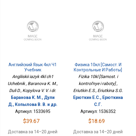
Английский Язык 4кл Ч1
Физика 10кл [Самост. И
Учебник
Контрольные И Работы]
Angliiskii iazyk 4kl ch1
Fizika 10kl [Samost. i
Uchebnik , Baranova K. M.,
kontrol'nye i raboty] ,
Duli D., Kopylova V. V. i dr.
Eriutkin E.S., Eriutkina S.G.
Баранова К. М., Дули
Ерюткин Е.С., Ерюткина
Д., Копылова В. В. и др.
С.Г.
Артикул: 1533695
Артикул: 1536352
$39.67
$18.69
Доставка за 14–20 дней
Доставка за 14–20 дней