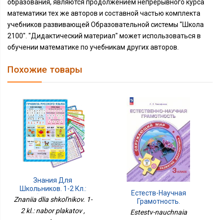
образования, являются продолжением непрерывного курса
математики тех же авторов и составной частью комплекта
учебников развивающей Образовательной системы "Школа
2100". "Дидактический материал" может использоваться в
обучении математике по учебникам других авторов.
Похожие товары
Знания Для
Школьников. 1-2 Кл.:
Естеств-Научная
Набор Плакатов
Znaniia dlia shkol'nikov. 1-
Грамотность.
Окружающий Мир 3кл
2 kl.: nabor plakatov ,
Estestv-nauchnaia