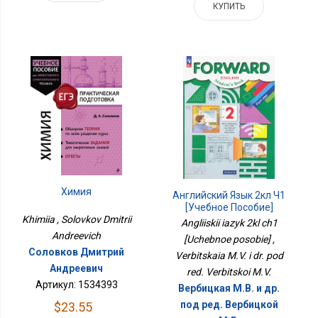
КУПИТЬ
Химия
Английский Язык 2кл Ч1
[Учебное Пособие]
Khimiia , Solovkov Dmitrii
Angliiskii iazyk 2kl ch1
Andreevich
[Uchebnoe posobie] ,
Соловков Дмитрий
Verbitskaia M.V. i dr. pod
Андреевич
red. Verbitskoi M.V.
Артикул: 1534393
Вербицкая М.В. и др.
под ред. Вербицкой
$23.55