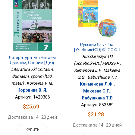
Русский Язык 1кл
[Учебник+CD] ФГОС ФП
Russkii iazyk 1kl
Литература 7кл Читаем,
Думаем, Спорим [Дид.
[Uchebnik+CD] FGOS FP ,
Матер]
Literatura 7kl Chitaem,
Klimanova L.F., Makeeva
dumaem, sporim [Did.
S.G., Babushkina T.V
mater] , Korovina V. Ia.
Климанова Л.Ф.,
Коровина В. Я.
Макеева С.Г.,
Артикул: 1429306
Бабушкина Т.В
Артикул: 853689
$25.69
$21.28
Доставка за 14–20 дней
Доставка за 14–20 дней
КУПИТЬ