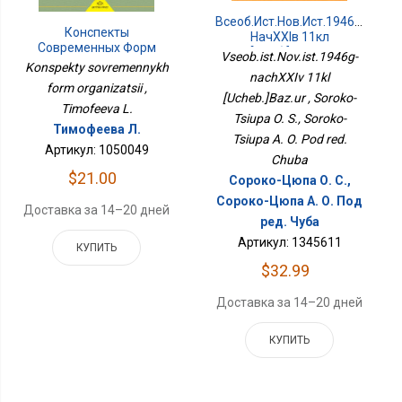
Всеоб.ист.Нов.ист.1946г-
Конспекты
НачXXIв 11кл
Современных Форм
[Учеб.]Баз.ур
Vseob.ist.Nov.ist.1946g-
Организации
Konspekty sovremennykh
nachXXIv 11kl
form organizatsii ,
[Ucheb.]Baz.ur , Soroko-
Timofeeva L.
Tsiupa O. S., Soroko-
Тимофеева Л.
Tsiupa A. O. Pod red.
Артикул: 1050049
Chuba
$21.00
Сороко-Цюпа О. С.,
Сороко-Цюпа А. О. Под
Доставка за 14–20 дней
ред. Чуба
Артикул: 1345611
КУПИТЬ
$32.99
Доставка за 14–20 дней
КУПИТЬ