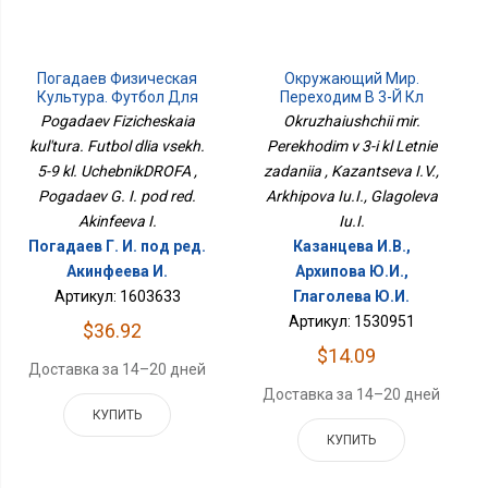
Погадаев Физическая
Окружающий Мир.
Культура. Футбол Для
Переходим В 3-Й Кл
Всех. 5-9 Кл.
Летние Задания
Pogadaev Fizicheskaia
Okruzhaiushchii mir.
УчебникДРОФА
kul'tura. Futbol dlia vsekh.
Perekhodim v 3-i kl Letnie
5-9 kl. UchebnikDROFA ,
zadaniia , Kazantseva I.V.,
Pogadaev G. I. pod red.
Arkhipova Iu.I., Glagoleva
Akinfeeva I.
Iu.I.
Погадаев Г. И. под ред.
Казанцева И.В.,
Акинфеева И.
Архипова Ю.И.,
Артикул: 1603633
Глаголева Ю.И.
Артикул: 1530951
$36.92
$14.09
Доставка за 14–20 дней
Доставка за 14–20 дней
КУПИТЬ
КУПИТЬ