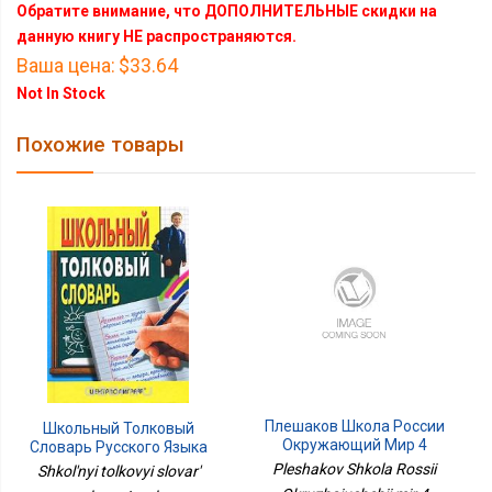
Обратите внимание, что ДОПОЛНИТЕЛЬНЫЕ скидки на
данную книгу НЕ распространяются.
Ваша цена:
$33.64
Not In Stock
Похожие товары
Плешаков Школа России
Школьный Толковый
Окружающий Мир 4
Словарь Русского Языка
Кл.Тесты ФП2019 ИП
Pleshakov Shkola Rossii
Shkol'nyi tolkovyi slovar'
Просв.