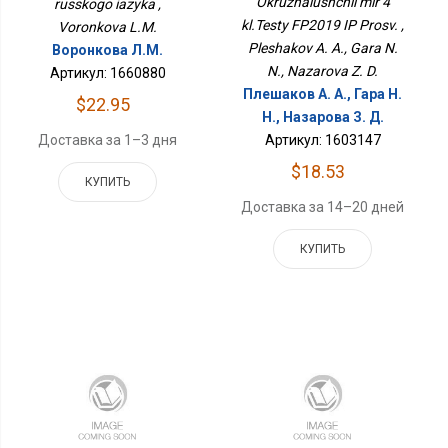
Okruzhaiushchii mir 4
russkogo iazyka ,
kl.Testy FP2019 IP Prosv. ,
Voronkova L.M.
Pleshakov A. A., Gara N.
Воронкова Л.М.
N., Nazarova Z. D.
Артикул: 1660880
Плешаков А. А., Гара Н.
$22.95
Н., Назарова З. Д.
Доставка за 1–3 дня
Артикул: 1603147
$18.53
КУПИТЬ
Доставка за 14–20 дней
КУПИТЬ