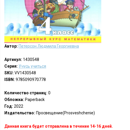
Автор:
Петерсон Людмила Георгиевна
Артикул:
1430548
Серия:
Учусь учиться
SKU:
VV1430548
ISBN:
9785090970778
Количество страниц:
0
Обложка:
Paperback
Год:
2022
Издательство:
Просвещение(Prosveshchenie)
Данная книга будет отправлена в течение 14-16 дней.