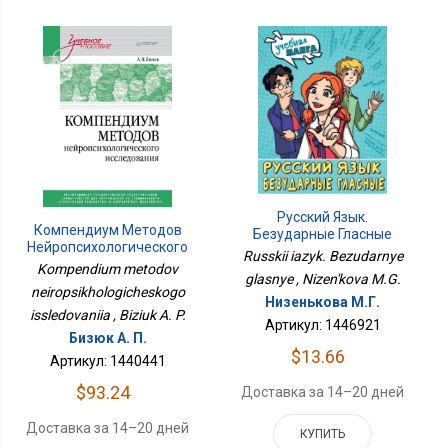
Русский Язык.
Компендиум Методов
Безударные Гласные
Нейропсихологического
Russkii iazyk. Bezudarnye
Исследования
Kompendium metodov
glasnye , Nizen'kova M.G.
neiropsikhologicheskogo
Низенькова М.Г.
issledovaniia , Biziuk A. P.
Артикул: 1446921
Бизюк А. П.
$13.66
Артикул: 1440441
$93.24
Доставка за 14–20 дней
Доставка за 14–20 дней
КУПИТЬ