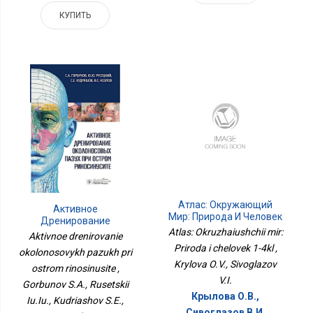
КУПИТЬ
Атлас: Окружающий
Активное
Мир: Природа И Человек
Дренирование
1-4кл
Atlas: Okruzhaiushchii mir:
Околоносовых Пазух
Aktivnoe drenirovanie
При Остром
Priroda i chelovek 1-4kl ,
okolonosovykh pazukh pri
Риносинусите
Krylova O.V., Sivoglazov
ostrom rinosinusite ,
V.I.
Gorbunov S.A., Rusetskii
Крылова О.В.,
Iu.Iu., Kudriashov S.E.,
Сивоглазов В.И.