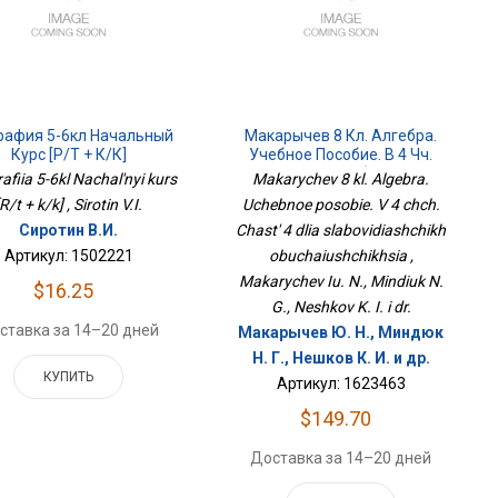
рафия 5-6кл Начальный
Макарычев 8 Кл. Алгебра.
Курс [Р/т + К/к]
Учебное Пособие. В 4 Чч.
Часть 4 Для Слабовидящих
afiia 5-6kl Nachal'nyi kurs
Makarychev 8 kl. Algebra.
Обучающихся
[R/t + k/k] , Sirotin V.I.
Uchebnoe posobie. V 4 chch.
Сиротин В.И.
Chast' 4 dlia slabovidiashchikh
Артикул: 1502221
obuchaiushchikhsia ,
Makarychev Iu. N., Mindiuk N.
$16.25
G., Neshkov K. I. i dr.
ставка за 14–20 дней
Макарычев Ю. Н., Миндюк
Н. Г., Нешков К. И. и др.
КУПИТЬ
Артикул: 1623463
$149.70
Доставка за 14–20 дней