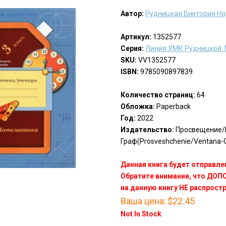
Автор:
Рудницкая Виктория Н
Артикул:
1352577
Серия:
Линия УМК Рудницкой. 
SKU:
VV1352577
ISBN:
9785090897839
Количество страниц:
64
Обложка:
Paperback
Год:
2022
Издательство:
Просвещение/
Граф(Prosveshchenie/Ventana-G
Данная книга будет отправлен
Обратите внимание, что ДО
на данную книгу НЕ распрост
Ваша цена:
$22.45
Not In Stock