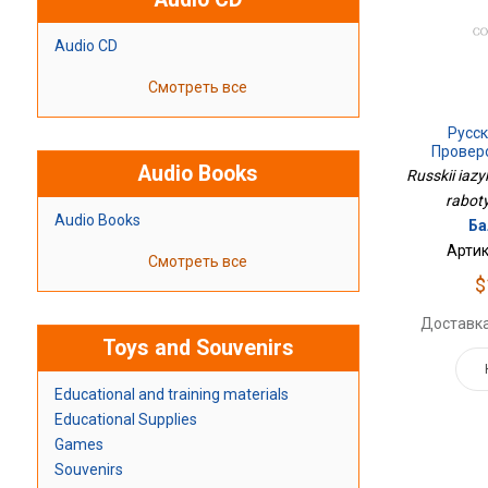
Audio CD
Смотреть все
Русск
Провер
Audio Books
Russkii iaz
raboty
Audio Books
Ба
Артик
Смотреть все
$
Доставка
Toys and Souvenirs
Educational and training materials
Educational Supplies
Games
Souvenirs