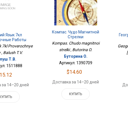
Компас. Чудо Магнитной
ий Язык 7кл
Геог
Стрелки
очные Работы
Kompas. Chudo magnitnoi
yk 7kl Proverochnye
Geogr
strelki , Butorina O.
 , Balush T.V.
Буторина О.
луш Т.В.
Артикул: 1390709
ул: 1511888
$14.60
15.12
Доставка за 14–20 дней
 за 14–20 дней
До
КУПИТЬ
КУПИТЬ