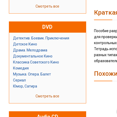
Смотреть все
Кратка
DVD
Пособие разр
для проверки
Детектив. Боевик. Приключения
контрольных 
Детское Кино
Тетрадь испо
Драма. Мелодрама
разных типах
Документальное Кино
образователь
Классика Советского Кино
Комедия
Похожи
Музыка. Опера. Балет
Сериал
Юмор, Сатира
Смотреть все
Audio CD