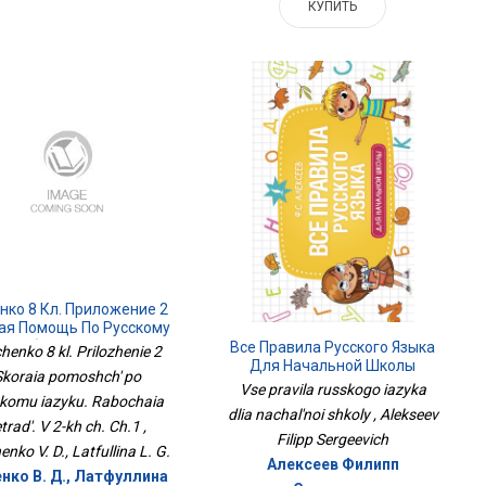
КУПИТЬ
нко 8 Кл. Приложение 2
ая Помощь По Русскому
у. Рабочая Тетрадь. В 2-
Все Правила Русского Языка
henko 8 kl. Prilozhenie 2
Х Ч. Ч.1
Для Начальной Школы
Skoraia pomoshch' po
Vse pravila russkogo iazyka
komu iazyku. Rabochaia
dlia nachal'noi shkoly , Alekseev
etrad'. V 2-kh ch. Ch.1 ,
Filipp Sergeevich
enko V. D., Latfullina L. G.
Алексеев Филипп
нко В. Д., Латфуллина