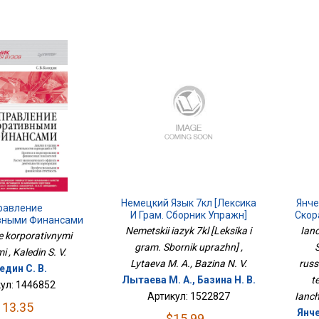
Немецкий Язык 7кл [Лексика
Янче
равление
И Грам. Сборник Упражн]
Скор
вными Финансами
Язык
Nemetskii iazyk 7kl [Leksika i
Ianc
e korporativnymi
gram. Sbornik uprazhn] ,
 , Kaledin S. V.
Lytaeva M. A., Bazina N. V.
russ
един С. В.
Лытаева М. А., Базина Н. В.
t
ул: 1446852
Артикул: 1522827
Ianch
113.35
Янче
$15.99