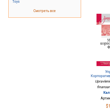
Toys
Смотреть все
Уп
Корпорати
Upravleni
finansami
Кал
Артик
$