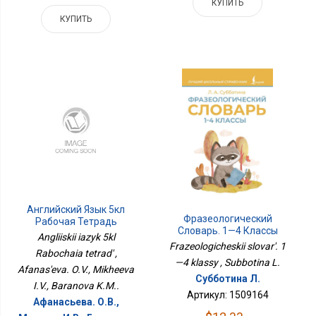
КУПИТЬ
КУПИТЬ
Английский Язык 5кл
Фразеологический
Рабочая Тетрадь
Словарь. 1—4 Классы
Angliiskii iazyk 5kl
Frazeologicheskii slovar'. 1
Rabochaia tetrad' ,
—4 klassy , Subbotina L.
Afanas'eva. O.V., Mikheeva
Субботина Л.
I.V., Baranova K.M..
Артикул: 1509164
Афанасьева. О.В.,