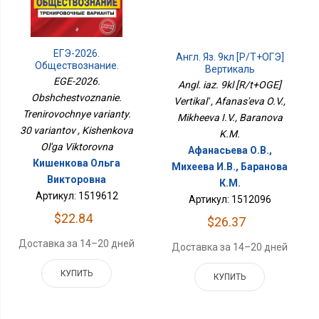
ЕГЭ-2026.
Англ. Яз. 9кл [Р/т+ОГЭ]
Обществознание.
Вертикаль
Тренировочные
EGE-2026.
Angl. iaz. 9kl [R/t+OGE]
Варианты. 30 Вариантов
Obshchestvoznanie.
Vertikal' , Afanas'eva O.V.,
Trenirovochnye varianty.
Mikheeva I.V., Baranova
30 variantov , Kishenkova
K.M.
Ol'ga Viktorovna
Афанасьева О.В.,
Кишенкова Ольга
Михеева И.В., Баранова
Викторовна
К.М.
Артикул: 1519612
Артикул: 1512096
$22.84
$26.37
Доставка за 14–20 дней
Доставка за 14–20 дней
КУПИТЬ
КУПИТЬ