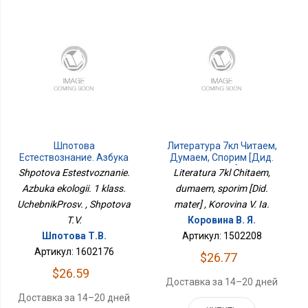
Шпотова
Литература 7кл Читаем,
Естествознание. Азбука
Думаем, Спорим [Дид.
Экологии. 1 Класс.
Матер]
Shpotova Estestvoznanie.
Literatura 7kl Chitaem,
УчебникПросв.
Azbuka ekologii. 1 klass.
dumaem, sporim [Did.
UchebnikProsv. , Shpotova
mater] , Korovina V. Ia.
T.V.
Коровина В. Я.
Шпотова Т.В.
Артикул: 1502208
Артикул: 1602176
$26.77
$26.59
Доставка за 14–20 дней
Доставка за 14–20 дней