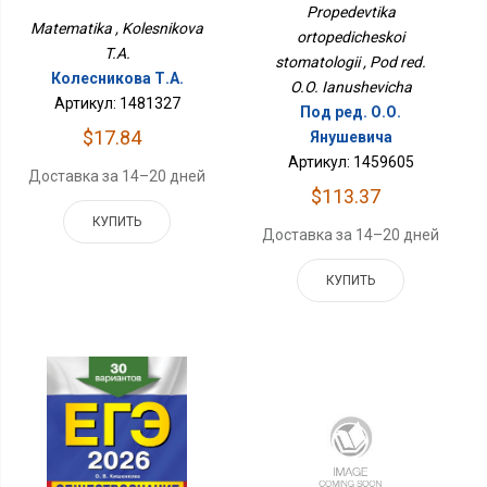
Стоматологии
Propedevtika
Matematika , Kolesnikova
ortopedicheskoi
T.A.
stomatologii , Pod red.
Колесникова Т.А.
O.O. Ianushevicha
Артикул: 1481327
Под ред. О.О.
$17.84
Янушевича
Артикул: 1459605
Доставка за 14–20 дней
$113.37
КУПИТЬ
Доставка за 14–20 дней
КУПИТЬ