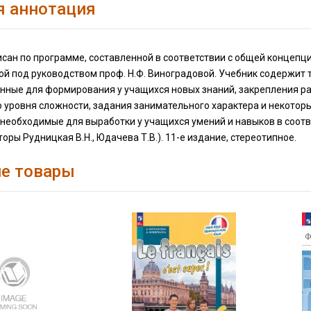
я аннотация
сан по программе, составленной в соответствии с общей концепц
й под руководством проф. Н.Ф. Виноградовой. Учебник содержит 
нные для формирования у учащихся новых знаний, закрепления ра
 уровня сложности, задания занимательного характера и некотор
 необходимые для выработки у учащихся умений и навыков в соотв
торы Рудницкая В.Н., Юдачева Т.В.). 11-е издание, стереотипное.
е товары