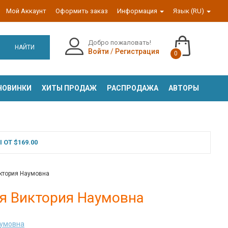
Мой Аккаунт
Оформить заказ
Информация
Язык (RU)
Добро пожаловать!
НАЙТИ
Войти
/
Регистрация
0
НОВИНКИ
ХИТЫ ПРОДАЖ
РАСПРОДАЖА
АВТОРЫ
ОТ $169.00
иктория Наумовна
ая Виктория Наумовна
аумовна