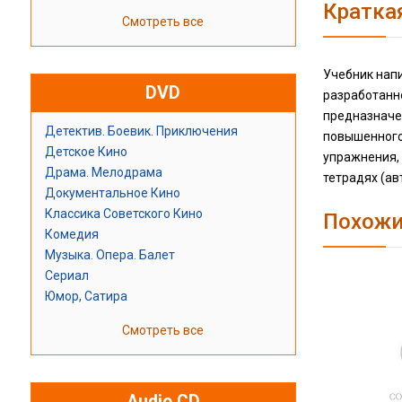
Кратка
Смотреть все
Учебник напи
DVD
разработанно
предназначе
Детектив. Боевик. Приключения
повышенного
Детское Кино
упражнения,
Драма. Мелодрама
тетрадях (ав
Документальное Кино
Классика Советского Кино
Похожи
Комедия
Музыка. Опера. Балет
Сериал
Юмор, Сатира
Смотреть все
Audio CD