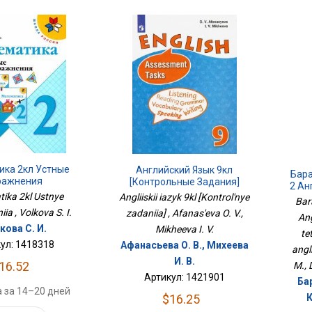
ика 2кл Устные
Английский Язык 9кл
Бара
ражнения
[Контрольные Задания]
2 Ан
ika 2kl Ustnye
Angliiskii iazyk 9kl [Kontrol'nye
Тет
Bar
ia , Volkova S. I.
zadaniia] , Afanas'eva O. V.,
Ang
кова С. И.
Mikheeva I. V.
te
ул: 1418318
Афанасьева О. В., Михеева
angl
И. В.
16.52
M., 
Артикул: 1421901
Бар
 за 14–20 дней
$16.25
К