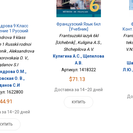
Ф
Французский Язык 6кл
дрова 9 Класс
Конт.
[Учебник]
ние 1 Русский
Frant
Frantsuzskii iazyk 6kl
Язык. Учебник
ndrova 9 klass
teks
[Uchebnik] , Kuligina A.S.,
e 1 Russkii rodnoi
V.N.
Shchepilova A.V.
bnik , Aleksandrova
Кулигина А.С., Щепилова
orovskaia O. V.,
Ша
А.В.
danov S.I
Л.Ю.
Артикул: 1418322
ндрова О.М.,
вская О. В.,
$71.13
данов С.И
Доставка за 14–20 дней
ул: 1622800
До
44.91
КУПИТЬ
 за 14–20 дней
КУПИТЬ