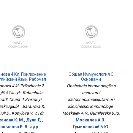
нова 4 Кл. Приложение
Общая Иммунология С
глийский Язык. Рабочая
Основами
радь. Часть 1 Звёздный
Клеточной,молекулярной И
anova 4 kl. Prilozhenie 2
Obshchaia immunologiia s
Английскийуглубл.
Клинической Иммунологии
liiskii iazyk. Rabochaia
osnovami
trad'. Chast' 1 Zvezdnyi
kletochnoi,molekuliarnoi i
iiskiiuglubl. , Baranova K.
klinicheskoi immunologii ,
Duli D., Kopylova V. V. i dr.
Moskalev A.V., Gumilevskii B.Iu.
анова К. М., Дули Д.,
Москалев А.В.,
опылова В. В. и др.
Гумилевский Б.Ю.