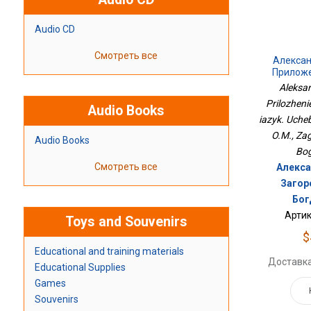
Audio CD
Смотреть все
Алексан
Приложе
Родной 
Aleksa
Prilozheni
Audio Books
iazyk. Uche
O.M., Zag
Audio Books
Bog
Смотреть все
Алекса
Загоро
Бог
Артик
Toys and Souvenirs
$
Educational and training materials
Доставка
Educational Supplies
Games
Souvenirs