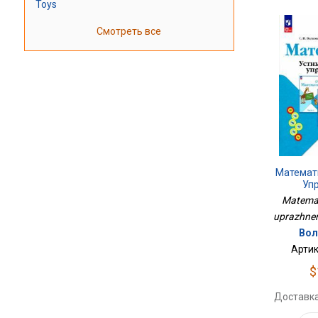
Toys
Смотреть все
Математ
Уп
Matemat
uprazhneni
Вол
Артик
$
Доставка