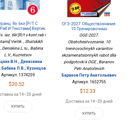
ранц. Яз. 6кл [Р/т С
ОГЭ-2027. Обществознание.
раб И Текстами] Вертик.
10 Тренировочных
Вариантов
s. iaz. 6kl [R/t s kont.rab i
OGE-2027.
Экзаменационных Работ
tami] Vertik. , Shatskikh
Obshchestvoznanie. 10
Для Подготовки К ОГЭ
, Deniskina L.Iu., Babina
trenirovochnykh variantov
L.V., Kuznetsov
ekzamenatsionnykh rabot dlia
цких В.Н., Денискина
podgotovki k OGE , Baranov
, Бабина Л.В., Кузнецов
Petr Anatol'evich
Артикул: 1374259
Баранов Петр Анатольевич
Артикул: 1652755
$20.52
$12.33
ставка за 14–20 дней
Доставка за 14–20 дней
КУПИТЬ
КУПИТЬ