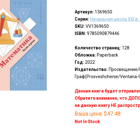
Артикул:
1369650
Серия:
Начальная школа XXI в
SKU:
VV1369650
ISBN:
9785090879446
Количество страниц:
128
Обложка:
Paperback
Год:
2022
Издательство:
Просвещение/
Граф(Prosveshchenie/Ventana-G
Данная книга будет отправлен
Обратите внимание, что ДО
на данную книгу НЕ распрост
Ваша цена:
$47.48
Not In Stock