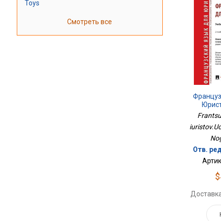
Toys
Смотреть все
Француз
Юрис
Frantsuz
iuristov.Uc
Nog
Отв. ред
Артик
$
Доставка