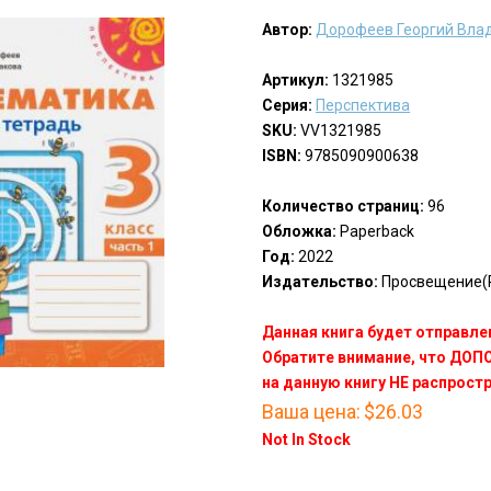
Автор:
Дорофеев Георгий Вла
Артикул:
1321985
Серия:
Перспектива
SKU:
VV1321985
ISBN:
9785090900638
Количество страниц:
96
Обложка:
Paperback
Год:
2022
Издательство:
Просвещение(P
Данная книга будет отправлен
Обратите внимание, что ДО
на данную книгу НЕ распрост
Ваша цена:
$26.03
Not In Stock