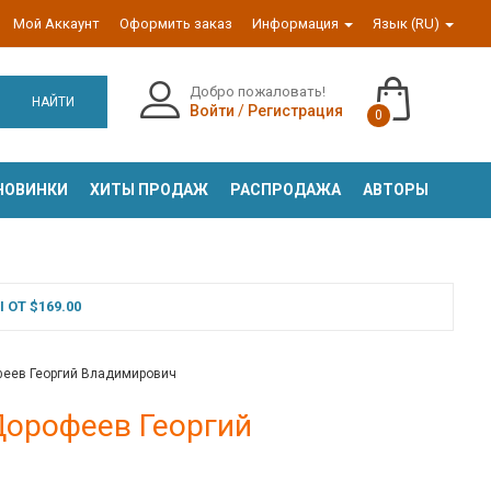
Мой Аккаунт
Оформить заказ
Информация
Язык (RU)
Добро пожаловать!
НАЙТИ
Войти
/
Регистрация
0
НОВИНКИ
ХИТЫ ПРОДАЖ
РАСПРОДАЖА
АВТОРЫ
ОТ $169.00
офеев Георгий Владимирович
 Дорофеев Георгий