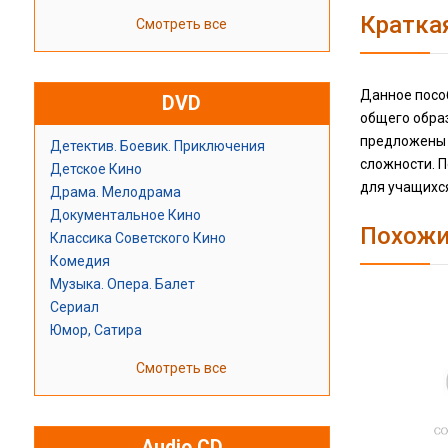
Кратка
Смотреть все
Данное посо
DVD
общего образ
предложены з
Детектив. Боевик. Приключения
сложности. П
Детское Кино
для учащихс
Драма. Мелодрама
Документальное Кино
Похожи
Классика Советского Кино
Комедия
Музыка. Опера. Балет
Сериал
Юмор, Сатира
Смотреть все
Audio CD