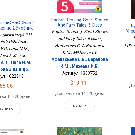
English Reading. Short Stories
нглийский Язык 9
And Fairy Tales. 5 Class
Р
жение 2 Учебник
Упра
English Reading. Short Stories
liiskii iazyk 9 kl.
and Fairy Tales. 5 class ,
nie 2 Uchebnik ,
uprazh
Afanas'eva O.V., Baranova
V.P., Lapa N.M.,
K.M., Mikheeva I.V.
ova E.Sh. i dr.
Афанасьева О.В., Баранова
В.П., Лапа Н.М.,
К.М., Михеева И.В.
ова Э.Ш. и др.
Артикул: 1353752
ул: 1622843
$13.11
56.05
До
Доставка за 14–20 дней
 за 14–20 дней
КУПИТЬ
КУПИТЬ