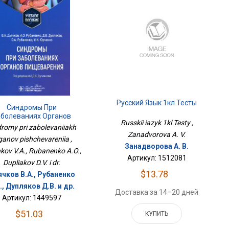
Русский Язык 1кл Тесты
Синдромы При
аболеваниях Органов
Russkii iazyk 1kl Testy ,
Пищеварения
dromy pri zabolevaniiakh
Zanadvorova A. V.
ganov pishchevareniia ,
Занадворова А. В.
hkov V.A., Rubanenko A.O.,
Артикул: 1512081
Dupliakov D.V. i dr.
$13.78
чков В.А., Рубаненко
., Дупляков Д.В. и др.
Доставка за 14–20 дней
Артикул: 1449597
$51.03
КУПИТЬ