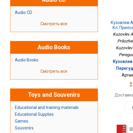
Audio CD
Кузовлев А
Смотреть все
Кл. Прило
Kuzovlev Ang
Prilozhe
Audio Books
Kuzovlev 
Peregud
Audio Books
Кузовлев 
Перегуд
Смотреть все
Артик
$
Toys and Souvenirs
Доставка
Educational and training materials
Educational Supplies
Games
Souvenirs