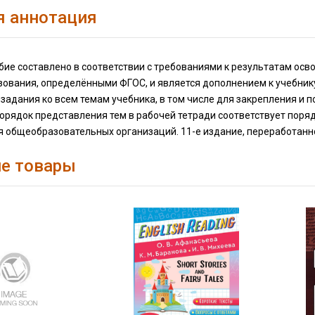
я аннотация
бие составлено в соответствии с требованиями к результатам ос
ования, определёнными ФГОС, и является дополнением к учебнику "
адания ко всем темам учебника, в том числе для закрепления и 
орядок представления тем в рабочей тетради соответствует поря
я общеобразовательных организаций. 11-е издание, переработанн
е товары