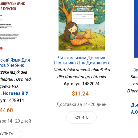
Читательский Дневник
ский Язык Для
Школьника Для Домашнего
тов.Учебник
Чтения
Chitatel'skii dnevnik shkol'nika
З
skii iazyk dlia
Sin
dlia domashnego chteniia
hebnik , Otv. red.
or
Артикул: 1482074
aeva V.U.
D'iac
$11.24
. Ногаева В.У.
ул: 1478914
Доставка за 14–20 дней
Дья
44.68
А.О
КУПИТЬ
 за 14–20 дней
КУПИТЬ