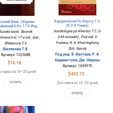
Кардиология По Хёрсту.Т.2.
усский Язык. Сборник
(в 3-Х Томах)
жнений 6 Кл. 17-Е Изд.,
Стер
Kardiologiia po Kherstu.T.2. (v
Russkii iazyk. Sbornik
3-kh tomakh) , Pod red. V.
nenii 6 kl. 17-e izd., ster ,
Fustera, R. A. Kharringtona,
Shkliarova T.V.
Dzh. Naruly
Шклярова Т.В.
Под ред. В. Фустера, Р. А.
Артикул: 1523688
Харрингтона, Дж. Нарулы
$16.18
Артикул: 1434970
ставка за 14–20 дней
$430.73
КУПИТЬ
Доставка за 14–20 дней
КУПИТЬ