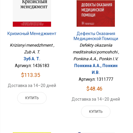
Кризисный Менеджмент
Дефекты Оказания
Медицинской Помощи
Krizisnyi menedzhment ,
Defekty okazaniia
Zub A. T.
meditsinskoi pomoshchi ,
Зуб А. Т.
Ponkina A.A., Ponkin I.V.
Артикул: 1436183
Понкина А.А., Понкин
И.В.
$113.35
Артикул: 1311777
Доставка за 14–20 дней
$48.46
КУПИТЬ
Доставка за 14–20 дней
КУПИТЬ