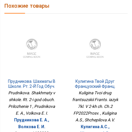
Похожие товары
Прудникова. Шахматы В
Кулигина Твой Друг
Школе. Рт. 2-Й Год Обуч.
Французский Франц.
Приложение 1
Язык 7кл. В 2-Х Ч. Ч.2
Prudnikova. Shakhmaty v
Kuligina Tvoi drug
ФП2022Просв.
shkole. Rt. 2-i god obuch.
frantsuzskii Frants. iazyk
Prilozhenie 1 , Prudnikova
7kl. V 2-kh ch. Ch.2
E. A., Volkova E. I.
FP2022Prosv. , Kuligina
Прудникова Е. А.,
A.S., Shchepilova A.V.
Волкова Е. И.
Кулигина А.С.,