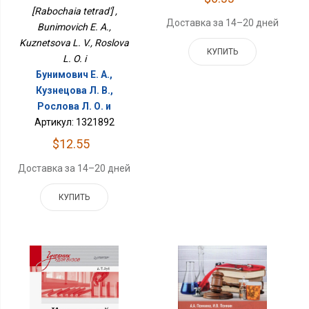
[Rabochaia tetrad'] ,
Доставка за 14–20 дней
Bunimovich E. A.,
Kuznetsova L. V., Roslova
КУПИТЬ
L. O. i
Бунимович Е. А.,
Кузнецова Л. В.,
Рослова Л. О. и
Артикул: 1321892
$12.55
Доставка за 14–20 дней
КУПИТЬ