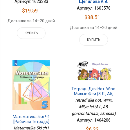
Артикул: 1623383
Щепилова А.В.
Артикул: 1603578
$19.59
$38.51
Доставка за 14–20 дней
Доставка за 14–20 дней
КУПИТЬ
КУПИТЬ
Тетрадь Для Нот. Winx.
Милые Феи (8 Л., А5,
Горизонтальная,
Tetrad' dlia not. Winx.
Скрепка)
Milye fei (8 l., A5,
gorizontal'naia, skrepka)
Математика 5кл Ч1
Артикул: 1464206
[Рабочая Тетрадь]
Matematika 5kl ch1
$6.33