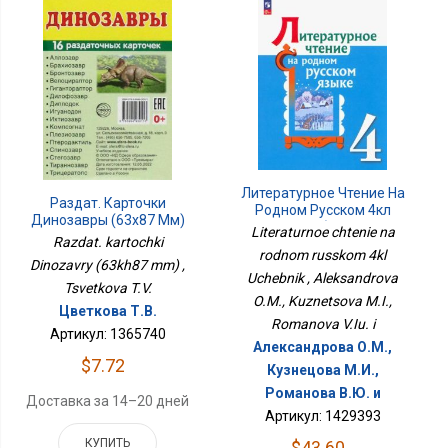
Литературное Чтение На
Раздат. Карточки
Родном Русском 4кл
Динозавры (63х87 Мм)
Учебник
Literaturnoe chtenie na
Razdat. kartochki
rodnom russkom 4kl
Dinozavry (63kh87 mm) ,
Uchebnik , Aleksandrova
Tsvetkova T.V.
O.M., Kuznetsova M.I.,
Цветкова Т.В.
Romanova V.Iu. i
Артикул: 1365740
Александрова О.М.,
$7.72
Кузнецова М.И.,
Романова В.Ю. и
Доставка за 14–20 дней
Артикул: 1429393
КУПИТЬ
$43.60