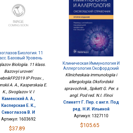
воглазов Биология. 11
асс. Базовый Уровень
бникФП2019 ИП Просв.
Клиническая Иммунология И
lazov Biologiia. 11 klass.
Аллергология.Оксфордский
Bazovyi uroven'
Справочник
Klinicheskaia immunologiia i
ebnikFP2019 IP Prosv. ,
allergologiia.Oksfordskii
skii A. A., Kasperskaia E.
spravochnik , Spikett G. Per. s
K., Sivoglazov V. I
angl. Pod red. N.I. Il'inoi
Каменский А. А.,
Спикетт Г. Пер. с англ. Под
Касперская Е. К.,
ред. Н.И. Ильиной
Сивоглазов В. И
Артикул: 1327110
Артикул: 1603692
$105.65
$37.89