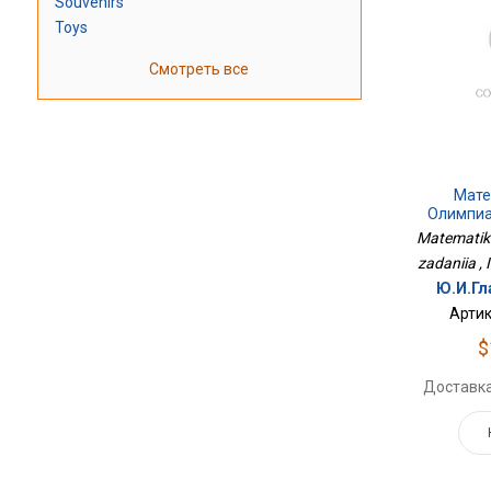
Souvenirs
Toys
Смотреть все
Мате
Олимпиа
Matematika
zadaniia , 
Ю.И.Гл
Артик
$
Доставка