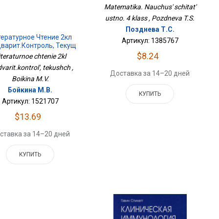
Matematika. Nauchus' schitat'
ustno. 4 klass , Pozdneva T.S.
Позднева Т.С.
ературное Чтение 2кл
Артикул: 1385767
варит.контроль, Текущ
$8.24
iteraturnoe chtenie 2kl
varit.kontrol', tekushch ,
Доставка за 14–20 дней
Boikina M.V.
Бойкина М.В.
КУПИТЬ
Артикул: 1521707
$13.69
ставка за 14–20 дней
КУПИТЬ