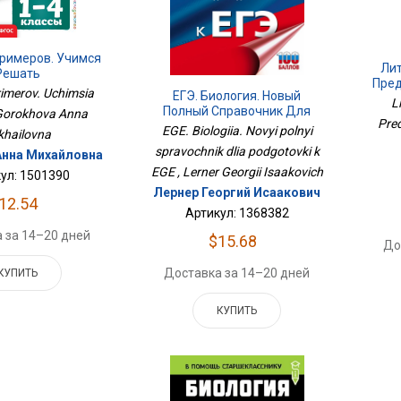
Примеров. Учимся
Лит
Решать
Пред
rimerov. Uchimsia
ЕГЭ. Биология. Новый
L
Полный Справочник Для
, Gorokhova Anna
Pred
Подготовки К ЕГЭ
EGE. Biologiia. Novyi polnyi
khailovna
spravochnik dlia podgotovki k
Анна Михайловна
EGE , Lerner Georgii Isaakovich
ул: 1501390
Лернер Георгий Исаакович
12.54
Артикул: 1368382
 за 14–20 дней
$15.68
До
Доставка за 14–20 дней
КУПИТЬ
КУПИТЬ