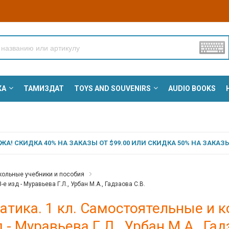
КА
ТАМИЗДАТ
TOYS AND SOUVENIRS
AUDIO BOOKS
А! СКИДКА 40% НА ЗАКАЗЫ ОТ $99.00 ИЛИ СКИДКА 50% НА ЗАКАЗЫ 
ольные учебники и пособия
 изд - Муравьева Г.Л., Урбан М.А., Гадзаова С.В.
тика. 1 кл. Самостоятельные и к
д - Муравьева Г.Л., Урбан М.А., Гад