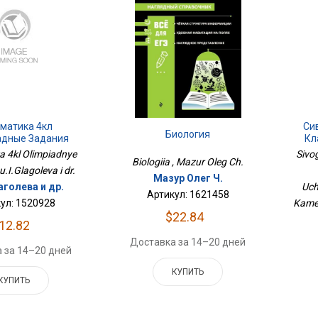
матика 4кл
Си
Биология
дные Задания
Кл
Уче
 4kl Olimpiadnye
Sivog
Biologiia , Mazur Oleg Ch.
Iu.I.Glagoleva i dr.
Мазур Олег Ч.
аголева и др.
Uch
Артикул: 1621458
ул: 1520928
Kamen
$22.84
12.82
Доставка за 14–20 дней
 за 14–20 дней
КУПИТЬ
КУПИТЬ