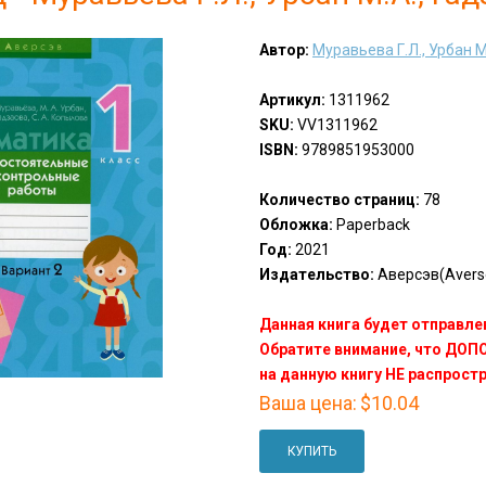
Автор:
Муравьева Г.Л., Урбан М.
Артикул:
1311962
SKU:
VV1311962
ISBN:
9789851953000
Количество страниц:
78
Обложка:
Paperback
Год:
2021
Издательство:
Аверсэв(Avers
Данная книга будет отправлен
Обратите внимание, что ДО
на данную книгу НЕ распрост
Ваша цена:
$10.04
КУПИТЬ