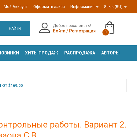
Мой Аккаунт
Оформить заказ
Информация
Язык (RU)
Добро пожаловать!
НАЙТИ
Войти
/
Регистрация
0
НОВИНКИ
ХИТЫ ПРОДАЖ
РАСПРОДАЖА
АВТОРЫ
ОТ $169.00
онтрольные работы. Вариант 2.
заова С.В.