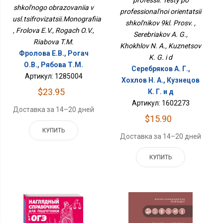
professii. Testy po
Усл.цифровизации.Монография
Школьников 9кл. Просв.
shkol'nogo obrazovaniia v
professional'noi orientatsii
usl.tsifrovizatsii.Monografiia
shkol'nikov 9kl. Prosv. ,
, Frolova E.V., Rogach O.V.,
Serebriakov A. G.,
Riabova T.M.
Khokhlov N. A., Kuznetsov
Фролова Е.В., Рогач
K. G. i d
О.В., Рябова Т.М.
Серебряков А. Г.,
Артикул: 1285004
Хохлов Н. А., Кузнецов
$23.95
К. Г. и д
Артикул: 1602273
Доставка за 14–20 дней
$15.90
КУПИТЬ
Доставка за 14–20 дней
КУПИТЬ