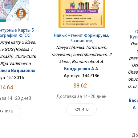
онтурные Карты 5
О
еография. ФГОС
Навык Чтения: Формируем,
Кул
сия В Новых
Развиваем,
urnye karty 5 klass.
О
Osno
ах)_2025-2026
Совершенствуем. 2 Класс
Куль
Navyk chteniia: formiruem,
. FGOS (Rossiia v
Посо
razvivaem, sovershenstvuem. 2
itsakh)_2025-2026
prav
klass , Bondarenko A.A.
 Ol'ga Vadimovna
Uch
Бондаренко А.А.
льга Вадимовна
Chast
Артикул: 1447186
ул: 1513016
obuch
$8.62
O. Iu
14.64
Доставка за 14–20 дней
 за 14–20 дней
Васи
А.
КУПИТЬ
КУПИТЬ
До