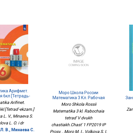
тика Арифмет.
Моро Школа России
я 6кл [Тетрадь-
Зан
Математика 3 Кл. Рабочая
Экзам.]
tika Arifmet.
Тетрадь В Двух
Moro Shkola Rossii
Частях.Часть 1 ФП2019 ИП
kl [Tetrad'-ekzam.]
Zan
Matematika 3 kl. Rabochaia
Просв.
a L. V., Minaeva S.
tetrad' V dvukh
lova L. O. i dr
chastiakh.Chast' 1 FP2019 IP
Л. В., Минаева С.
Prosv. , Moro M. I., Volkova S. I.