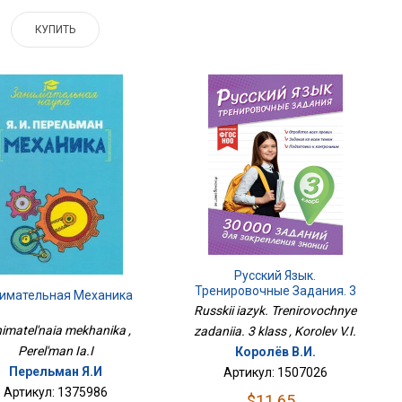
КУПИТЬ
Русский Язык.
Тренировочные Задания. 3
имательная Механика
Класс
Russkii iazyk. Trenirovochnye
imatel'naia mekhanika ,
zadaniia. 3 klass , Korolev V.I.
Perel'man Ia.I
Королёв В.И.
Перельман Я.И
Артикул: 1507026
Артикул: 1375986
$11.65