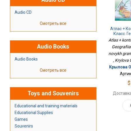
Audio CD
Смотреть все
Атлас + К
Класс. Г
(Рос
Atlas + kont
Границ
Audio Books
Geografiia
novykh gran
Audio Books
, Krylova
Крылова О
Смотреть все
Артик
$
Toys and Souvenirs
Доставка
Educational and training materials
Educational Supplies
Games
Souvenirs