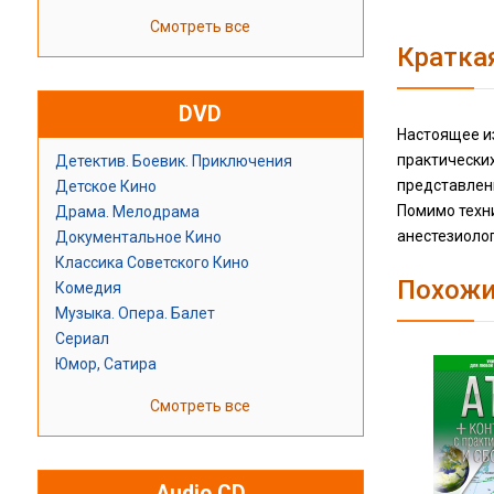
Смотреть все
Кратка
DVD
Настоящее и
практически
Детектив. Боевик. Приключения
представлен
Детское Кино
Помимо техн
Драма. Мелодрама
анестезиоло
Документальное Кино
Классика Советского Кино
Похожи
Комедия
Музыка. Опера. Балет
Сериал
Юмор, Сатира
Смотреть все
Audio CD