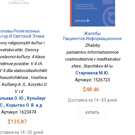
сновы Религиозных
Жалобы
ьтур И Светской Этики.
Пациентов.Информационное
сновы Православной
vy religioznykh kul'tur i
Взаимодействие В
Zhaloby
туры. 4 Класс. Учебное
Медицинской Сфере
svetskoi etiki. Osnovy
бие. В 4 Ч. Часть 4 Для
patsientov.Informatsionnoe
oslavnoi kul'tury. 4 klass.
Слабовидящих
vzaimodeistvie v meditsinskoi
Обучающихся
ebnoe posobie. V 4 ch.
sfere , Starchikov M.Iu.
' 4 dlia slabovidiashchikh
Старчиков М.Ю.
aiushchikhsia , Vasil'eva
Артикул: 1526723
., Kul'berg A. S., Korytko O.
$48.46
V. i d
льева О. Ю., Кульберг
Доставка за 14–20 дней
 С., Корытко О. В. и д
Артикул: 1623474
КУПИТЬ
$135.87
ставка за 14–20 дней