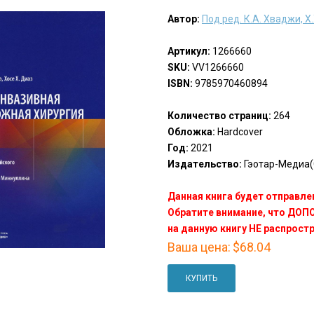
Автор:
Под ред. К.А. Хваджи, Х.
Артикул:
1266660
SKU:
VV1266660
ISBN:
9785970460894
Количество страниц:
264
Обложка:
Hardcover
Год:
2021
Издательство:
Гэотар-Медиа(
Данная книга будет отправлен
Обратите внимание, что ДО
на данную книгу НЕ распрост
Ваша цена:
$68.04
КУПИТЬ