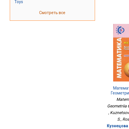
Toys
Смотреть все
Матема
Геометри
Matema
Geometriia 6
, Kuznetsov
S., Ros
Кузнецова 