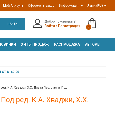
Мой Аккаунт
Оформить заказ
Информация
Язык (RU)
Добро пожаловать!
НАЙТИ
Войти
/
Регистрация
0
НОВИНКИ
ХИТЫ ПРОДАЖ
РАСПРОДАЖА
АВТОРЫ
ОТ $169.00
ед. К.А. Хваджи, Х.Х. Диаза Пер. с англ. Под
од ред. К.А. Хваджи, Х.Х.