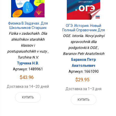
Физика В Задачах. Для
ОГЭ. История. Новый
Школьников Старших
Полный Справочник Для
Классов И Поступающих
Fizika v zadachakh. Dlia
Подготовки К ОГЭ
OGE. Istoriia. Novyi polnyi
В Вузы
shkol'nikov starshikh
spravochnik dlia
klassov i
podgotovki k OGE ,
postupaiushchikh v vuzy ,
Baranov Petr Anatol'evich
Turchina N.V.
Баранов Петр
Турчина Н.В.
Анатольевич
Артикул: 1489961
Артикул: 1661090
$43.96
$29.95
Доставка за 14–20 дней
Доставка за 1–3 дня
КУПИТЬ
КУПИТЬ