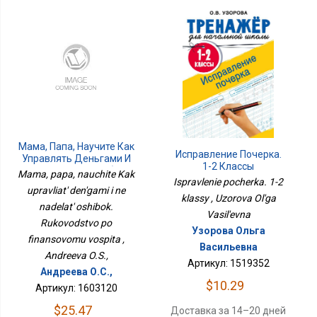
Мама, Папа, Научите Как
Исправление Почерка.
Управлять Деньгами И
1-2 Классы
Не Наделать Ошибок.
Mama, papa, nauchite Kak
Ispravlenie pocherka. 1-2
Руководство По
upravliat' den'gami i ne
Финансовому Воспита
klassy , Uzorova Ol'ga
nadelat' oshibok.
Vasil'evna
Rukovodstvo po
Узорова Ольга
finansovomu vospita ,
Васильевна
Andreeva O.S.,
Артикул: 1519352
Андреева О.С.,
$10.29
Артикул: 1603120
$25.47
Доставка за 14–20 дней