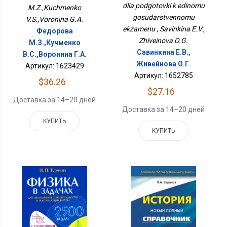
Государственному
dlia podgotovki k edinomu
M.Z.,Kuchmenko
Экзамену
gosudarstvennomu
V.S.,Voronina G.A.
ekzamenu , Savinkina E.V.,
Федорова
Zhiveinova O.G.
М.З.,Кучменко
Савинкина Е.В.,
В.С.,Воронина Г.А.
Живейнова О.Г.
Артикул: 1623429
Артикул: 1652785
$36.26
$27.16
Доставка за 14–20 дней
Доставка за 14–20 дней
КУПИТЬ
КУПИТЬ