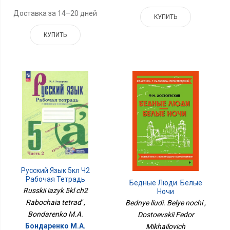
Доставка за 14–20 дней
КУПИТЬ
КУПИТЬ
Русский Язык 5кл Ч2
Рабочая Тетрадь
Бедные Люди. Белые
Russkii iazyk 5kl ch2
Ночи
Rabochaia tetrad' ,
Bednye liudi. Belye nochi ,
Bondarenko M.A.
Dostoevskii Fedor
Бондаренко М.А.
Mikhailovich