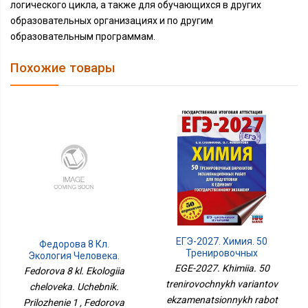
логического цикла, а также для обучающихся в других
образовательных организациях и по другим
образовательным программам.
Похожие товары
ЕГЭ-2027. Химия. 50
Федорова 8 Кл.
Тренировочных
Экология Человека.
Вариантов
Учебник. Приложение 1
EGE-2027. Khimiia. 50
Fedorova 8 kl. Ekologiia
Экзаменационных
trenirovochnykh variantov
cheloveka. Uchebnik.
Работ Для Подготовки К
ekzamenatsionnykh rabot
Единому
Prilozhenie 1 , Fedorova