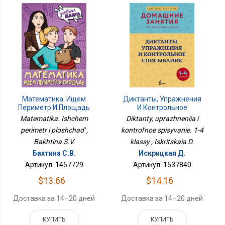
Математика. Ищем
Диктанты, Упражнения
Периметр И Площадь
И Контрольное
Списывание. 1-4 Классы
Matematika. Ishchem
Diktanty, uprazhneniia i
perimetr i ploshchad' ,
kontrol'noe spisyvanie. 1-4
Bakhtina S.V.
klassy , Iskritskaia D.
Бахтина С.В.
Искрицкая Д.
Артикул: 1457729
Артикул: 1537840
$13.66
$14.16
Доставка за 14–20 дней
Доставка за 14–20 дней
КУПИТЬ
КУПИТЬ