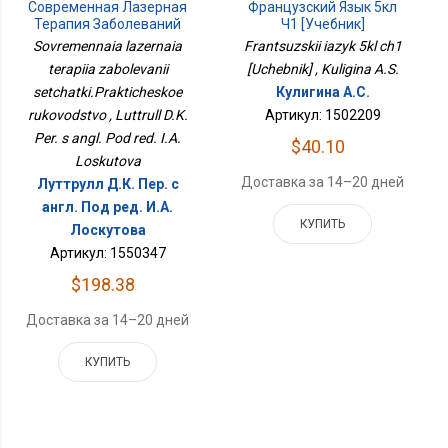
Современная Лазерная
Французский Язык 5кл
Терапия Заболеваний
Ч1 [Учебник]
Сетчатки.Практическое
Sovremennaia lazernaia
Frantsuzskii iazyk 5kl ch1
Руководство
terapiia zabolevanii
[Uchebnik] , Kuligina A.S.
setchatki.Prakticheskoe
Кулигина А.С.
rukovodstvo , Luttrull D.K.
Артикул: 1502209
Per. s angl. Pod red. I.A.
$40.10
Loskutova
Доставка за 14–20 дней
Луттрулл Д.К. Пер. с
англ. Под ред. И.А.
КУПИТЬ
Лоскутова
Артикул: 1550347
$198.38
Доставка за 14–20 дней
КУПИТЬ