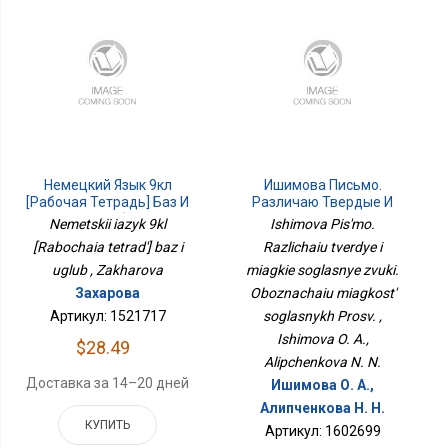
Немецкий Язык 9кл
Ишимова Письмо.
[Рабочая Тетрадь] Баз И
Различаю Твердые И
Углуб
Мягкие Согласные
Nemetskii iazyk 9kl
Ishimova Pis'mo.
Звуки. Обозначаю
[Rabochaia tetrad'] baz i
Razlichaiu tverdye i
Мягкость Согласных
uglub , Zakharova
miagkie soglasnye zvuki.
Просв.
Захарова
Oboznachaiu miagkost'
Артикул: 1521717
soglasnykh Prosv. ,
Ishimova O. A.,
$28.49
Alipchenkova N. N.
Доставка за 14–20 дней
Ишимова О. А.,
Алипченкова Н. Н.
КУПИТЬ
Артикул: 1602699