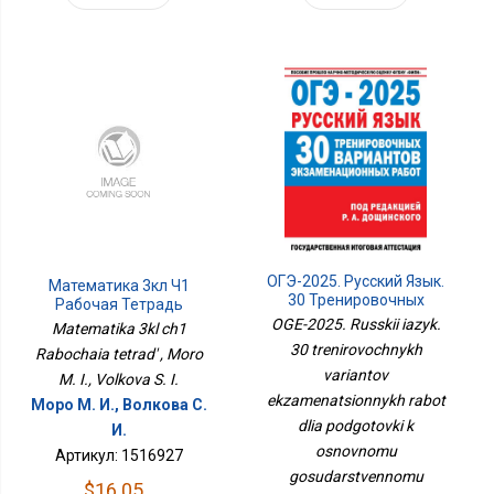
ОГЭ-2025. Русский Язык.
Математика 3кл Ч1
30 Тренировочных
Рабочая Тетрадь
Вариантов
OGE-2025. Russkii iazyk.
Matematika 3kl ch1
Экзаменационных
30 trenirovochnykh
Rabochaia tetrad' , Moro
Работ Для Подготовки К
Основному
variantov
M. I., Volkova S. I.
Государственному
ekzamenatsionnykh rabot
Моро М. И., Волкова С.
Экзамену
dlia podgotovki k
И.
osnovnomu
Артикул: 1516927
gosudarstvennomu
$16.05