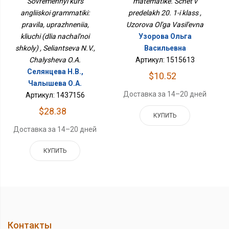
Sovremennyi kurs
matematike. Schet v
Ключи (для Начальной
angliiskoi grammatiki:
Школы)
predelakh 20. 1-i klass ,
pravila, uprazhneniia,
Uzorova Ol'ga Vasil'evna
kliuchi (dlia nachal'noi
Узорова Ольга
shkoly) , Seliantseva N.V.,
Васильевна
Chalysheva O.A.
Артикул: 1515613
Селянцева Н.В.,
$10.52
Чалышева О.А.
Доставка за 14–20 дней
Артикул: 1437156
$28.38
КУПИТЬ
Доставка за 14–20 дней
КУПИТЬ
Контакты