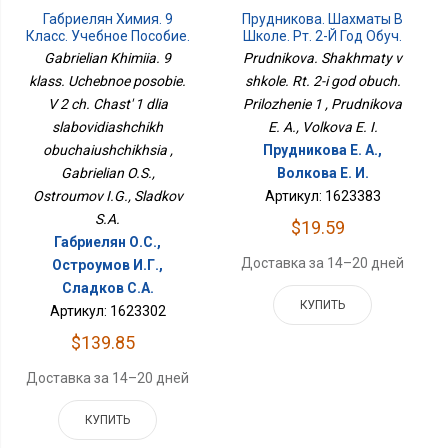
Габриелян Химия. 9
Прудникова. Шахматы В
Класс. Учебное Пособие.
Школе. Рт. 2-Й Год Обуч.
В 2 Ч. Часть 1 Для
Приложение 1
Gabrielian Khimiia. 9
Prudnikova. Shakhmaty v
Слабовидящих
klass. Uchebnoe posobie.
shkole. Rt. 2-i god obuch.
Обучающихся
V 2 ch. Chast' 1 dlia
Prilozhenie 1 , Prudnikova
slabovidiashchikh
E. A., Volkova E. I.
obuchaiushchikhsia ,
Прудникова Е. А.,
Gabrielian O.S.,
Волкова Е. И.
Ostroumov I.G., Sladkov
Артикул: 1623383
S.A.
$19.59
Габриелян О.С.,
Доставка за 14–20 дней
Остроумов И.Г.,
Сладков С.А.
КУПИТЬ
Артикул: 1623302
$139.85
Доставка за 14–20 дней
КУПИТЬ