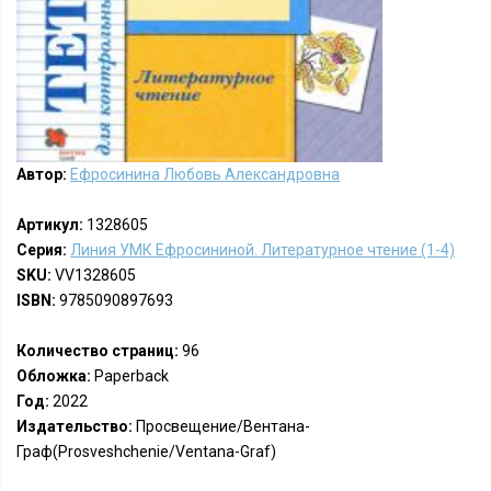
Автор:
Ефросинина Любовь Александровна
Артикул:
1328605
Серия:
Линия УМК Ефросининой. Литературное чтение (1-4)
SKU:
VV1328605
ISBN:
9785090897693
Количество страниц:
96
Обложка:
Paperback
Год:
2022
Издательство:
Просвещение/Вентана-
Граф(Prosveshchenie/Ventana-Graf)