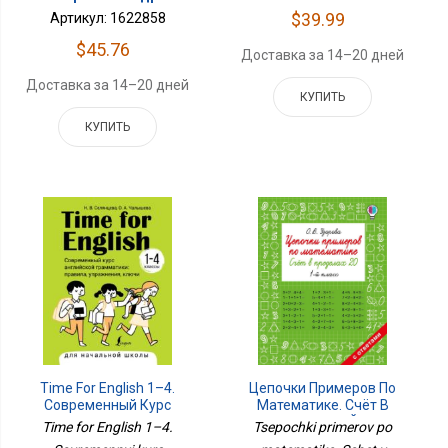
$39.99
Артикул: 1622858
$45.76
Доставка за 14–20 дней
Доставка за 14–20 дней
КУПИТЬ
КУПИТЬ
Time For English 1–4.
Цепочки Примеров По
Современный Курс
Математике. Счёт В
Английской Грамматики:
Пределах 20. 1-Й Класс
Time for English 1–4.
Tsepochki primerov po
Правила, Упражнения,