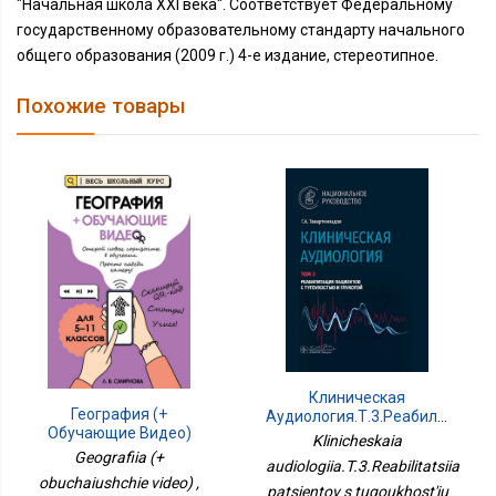
"Начальная школа ХХI века". Соответствует Федеральному
государственному образовательному стандарту начального
общего образования (2009 г.) 4-е издание, стереотипное.
Похожие товары
Клиническая
География (+
Аудиология.Т.3.Реабилитация
Обучающие Видео)
Пациентов С
Klinicheskaia
Тугоухостью И
Geografiia (+
audiologiia.T.3.Reabilitatsiia
Глухотой.В 3-Х
obuchaiushchie video) ,
patsientov s tugoukhost'iu