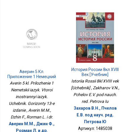
История России 8кл XVIII
Аверин 5 Кл.
Век [Учебник]
Приложение 1 Немецкий
Istoriia Rossii 8kl XVIII vek
Язык. Второй
Averin 5 kl. Prilozhenie 1
Иностранный Язык.
[Uchebnik] , Zakharov V.N.,
Nemetskii iazyk. Vtoroi
Учебник. Горизонты 13-Е
Pchelov E.V. pod nauch.
inostrannyi iazyk.
Издание
red. Petrova Iu
Uchebnik. Gorizonty 13-e
Захаров В.Н., Пчелов
izdanie , Averin M.M.,
Е.В. под науч. ред.
Dzhin F., Rorman L. i dr.
Петрова Ю
Аверин М.М., Джин Ф.,
Артикул: 1485038
Рорман Л. и др.