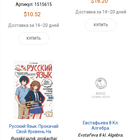
$16.20
Артикул: 1515615
Доставка за 14–20 дней
$10.52
КУПИТЬ
Доставка за 14–20 дней
КУПИТЬ
Евстафьева 8 Кл.
Русский Язык: Прокачай
Алгебра.
Свой Уровень На
Дидактические
Evstaf'eva 8 kl. Algebra.
Максимум
Russkii iazyk: prokachai
Материалы