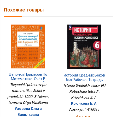
Похожие товары
Цепочки Примеров По
История Средних Веков
Математике. Счёт В
6кл Рабочая Тетрадь
Пределах 1000. 3-Й
Tsepochki primerov po
Istoriia Srednikh vekov 6kl
Класс
matematike. Schet v
Rabochaia tetrad' ,
predelakh 1000. 3-i klass ,
Kriuchkova E. A.
Uzorova Ol'ga Vasil'evna
Крючкова Е. А.
Узорова Ольга
Артикул: 1416085
Васильевна