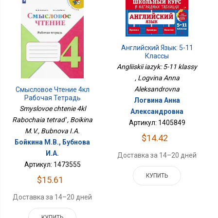
Английский Язык: 5-11
Классы
Angliiskii iazyk: 5-11 klassy
, Logvina Anna
Aleksandrovna
Смысловое Чтение 4кл
Рабочая Тетрадь
Логвина Анна
Smyslovoe chtenie 4kl
Александровна
Rabochaia tetrad' , Boikina
Артикул: 1405849
M.V., Bubnova I.A.
$14.42
Бойкина М.В., Бубнова
И.А.
Доставка за 14–20 дней
Артикул: 1473555
КУПИТЬ
$15.61
Доставка за 14–20 дней
КУПИТЬ