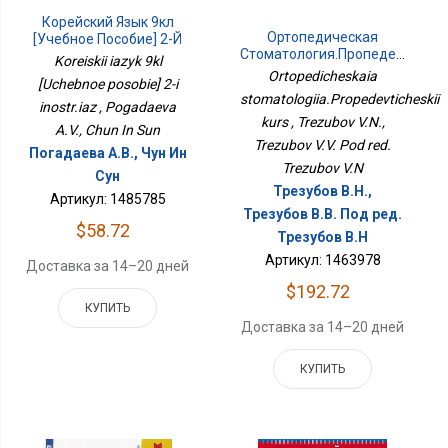
Корейский Язык 9кл
Ортопедическая
[Учебное Пособие] 2-Й
Стоматология.Пропедевтичес
Иностр.яз
Koreiskii iazyk 9kl
Курс
Ortopedicheskaia
[Uchebnoe posobie] 2-i
stomatologiia.Propedevticheskii
inostr.iaz , Pogadaeva
kurs , Trezubov V.N.,
A.V., Chun In Sun
Trezubov V.V. Pod red.
Погадаева А.В., Чун Ин
Trezubov V.N
Сун
Трезубов В.Н.,
Артикул: 1485785
Трезубов В.В. Под ред.
$58.72
Трезубов В.Н
Артикул: 1463978
Доставка за 14–20 дней
$192.72
КУПИТЬ
Доставка за 14–20 дней
КУПИТЬ