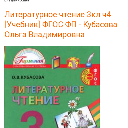
Владимировна
Литературное чтение 3кл ч4
[Учебник] ФГОС ФП - Кубасова
Ольга Владимировна