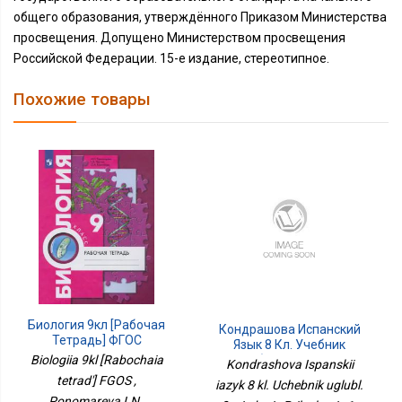
общего образования, утверждённого Приказом Министерства
просвещения. Допущено Министерством просвещения
Российской Федерации. 15-е издание, стереотипное.
Похожие товары
Биология 9кл [Рабочая
Кондрашова Испанский
Тетрадь] ФГОС
Язык 8 Кл. Учебник
Углубл. 8-Е Издание
Biologiia 9kl [Rabochaia
Kondrashova Ispanskii
Приложение 1
tetrad'] FGOS ,
iazyk 8 kl. Uchebnik uglubl.
Ponomareva I.N.,