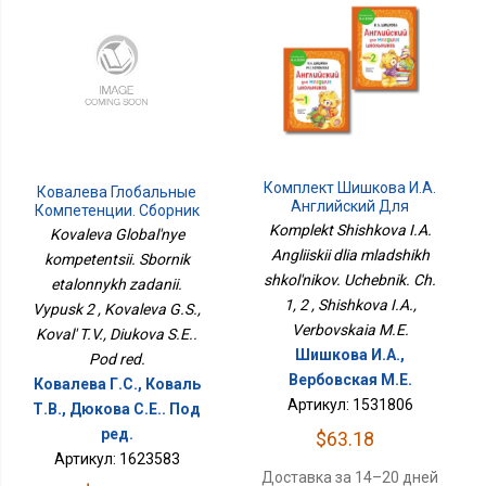
Комплект Шишкова И.А.
Ковалева Глобальные
Английский Для
Компетенции. Сборник
Младших Школьников.
Эталонных Заданий.
Komplekt Shishkova I.A.
Kovaleva Global'nye
Учебник. Ч. 1, 2
Выпуск 2
Angliiskii dlia mladshikh
kompetentsii. Sbornik
shkol'nikov. Uchebnik. Ch.
etalonnykh zadanii.
1, 2 , Shishkova I.A.,
Vypusk 2 , Kovaleva G.S.,
Verbovskaia M.E.
Koval' T.V., Diukova S.E..
Шишкова И.А.,
Pod red.
Вербовская М.Е.
Ковалева Г.С., Коваль
Артикул: 1531806
Т.В., Дюкова С.Е.. Под
ред.
$63.18
Артикул: 1623583
Доставка за 14–20 дней