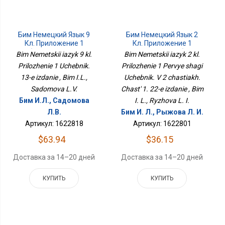
Бим Немецкий Язык 9
Бим Немецкий Язык 2
Кл. Приложение 1
Кл. Приложение 1
Учебник. 13-Е Издание
Первые Шаги Учебник. В
Bim Nemetskii iazyk 9 kl.
Bim Nemetskii iazyk 2 kl.
2 Частях. Часть 1. 22-Е
Prilozhenie 1 Uchebnik.
Prilozhenie 1 Pervye shagi
Издание
13-e izdanie , Bim I.L.,
Uchebnik. V 2 chastiakh.
Sadomova L.V.
Chast' 1. 22-e izdanie , Bim
Бим И.Л., Садомова
I. L., Ryzhova L. I.
Л.В.
Бим И. Л., Рыжова Л. И.
Артикул: 1622818
Артикул: 1622801
$63.94
$36.15
Доставка за 14–20 дней
Доставка за 14–20 дней
КУПИТЬ
КУПИТЬ