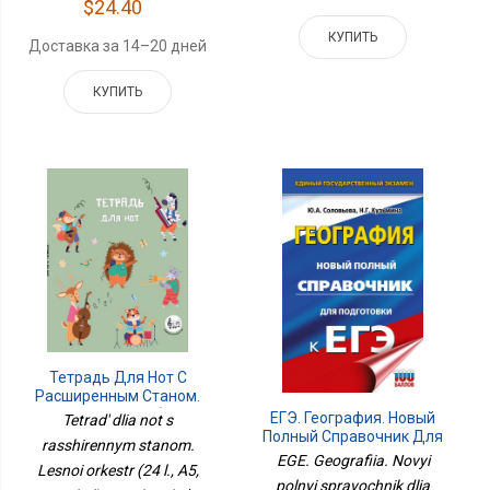
$24.40
КУПИТЬ
Доставка за 14–20 дней
КУПИТЬ
Тетрадь Для Нот С
Расширенным Станом.
Лесной Оркестр (24 Л.,
ЕГЭ. География. Новый
Tetrad' dlia not s
А5, Вертикальная,
Полный Справочник Для
rasshirennym stanom.
Скрепка)
Подготовки К ЕГЭ
EGE. Geografiia. Novyi
Lesnoi orkestr (24 l., A5,
polnyi spravochnik dlia