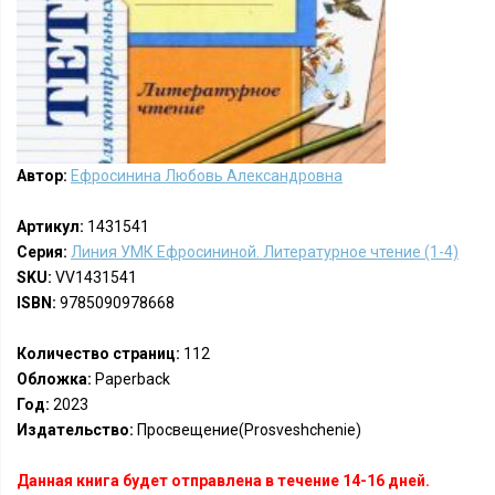
Автор:
Ефросинина Любовь Александровна
Артикул:
1431541
Серия:
Линия УМК Ефросининой. Литературное чтение (1-4)
SKU:
VV1431541
ISBN:
9785090978668
Количество страниц:
112
Обложка:
Paperback
Год:
2023
Издательство:
Просвещение(Prosveshchenie)
Данная книга будет отправлена в течение 14-16 дней.