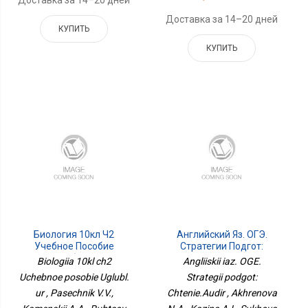
Доставка за 14–20 дней
КУПИТЬ
КУПИТЬ
Биология 10кл Ч2
Английский Яз. ОГЭ.
Учебное Пособие
Стратегии Подгот:
Углубл. Ур
Чтение.Аудир
Biologiia 10kl ch2
Angliiskii iaz. OGE.
Uchebnoe posobie Uglubl.
Strategii podgot:
ur , Pasechnik V.V.,
Chtenie.Audir , Akhrenova