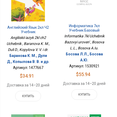
Информатика 7кл
Английский Язык 2кл Ч2
Учебник Базовый
Учебник
Уровень
Informatika 7kl Uchebnik
Angliiskii iazyk 2kl ch2
Bazovyi uroven' , Bosova
Uchebnik , Baranova K. M.,
L.L., Bosova A.Iu.
Duli D., Kopylova V. V. i dr.
Босова Л.Л., Босова
Баранова К. М., Дули
А.Ю.
Д., Копылова В. В. и др.
Артикул: 1530921
Артикул: 1477667
$55.94
$34.91
Доставка за 14–20 дней
Доставка за 14–20 дней
КУПИТЬ
КУПИТЬ