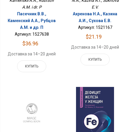
Kamenskii A.A., Rubtsov
N.A., Kazina A.I., Sukhova
A.M. i dr. P
E.V.
Пасечник В.В.,
Ахренова Н.А., Казина
Каменский А.А., Рубцов
А.И., Сухова Е.В.
A.M. и др. П
Артикул: 1521167
Артикул: 1527638
$21.19
$36.96
Доставка за 14–20 дней
Доставка за 14–20 дней
КУПИТЬ
КУПИТЬ