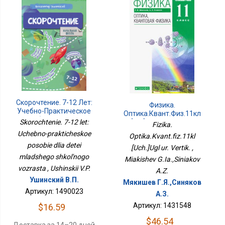
Скорочтение. 7-12 Лет:
Физика.
Учебно-Практическое
Оптика.Квант.физ.11кл
Пособие Для Детей
Skorochtenie. 7-12 let:
[Уч.]Угл Ур. Вертик.
Fizika.
Младшего Школьного
Uchebno-prakticheskoe
Optika.Kvant.fiz.11kl
Возраста
posobie dlia detei
[Uch.]Ugl ur. Vertik. ,
mladshego shkol'nogo
Miakishev G.Ia.,Siniakov
vozrasta , Ushinskii V.P.
A.Z.
Ушинский В.П.
Мякишев Г.Я.,Синяков
Артикул: 1490023
А.З.
Артикул: 1431548
$16.59
$46.54
Доставка за 14–20 дней