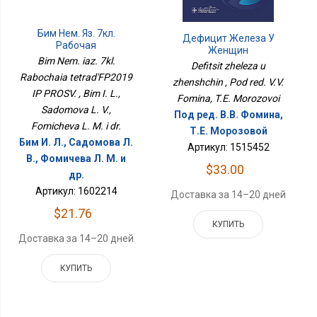
Бим Нем. Яз. 7кл.
Дефицит Железа У
Рабочая
Женщин
ТетрадьФП2019 ИП
Bim Nem. iaz. 7kl.
Defitsit zheleza u
ПРОСВ.
Rabochaia tetrad'FP2019
zhenshchin , Pod red. V.V.
IP PROSV. , Bim I. L.,
Fomina, T.E. Morozovoi
Sadomova L. V.,
Под ред. В.В. Фомина,
Fomicheva L. M. i dr.
Т.Е. Морозовой
Бим И. Л., Садомова Л.
Артикул: 1515452
В., Фомичева Л. М. и
$33.00
др.
Артикул: 1602214
Доставка за 14–20 дней
$21.76
КУПИТЬ
Доставка за 14–20 дней
КУПИТЬ