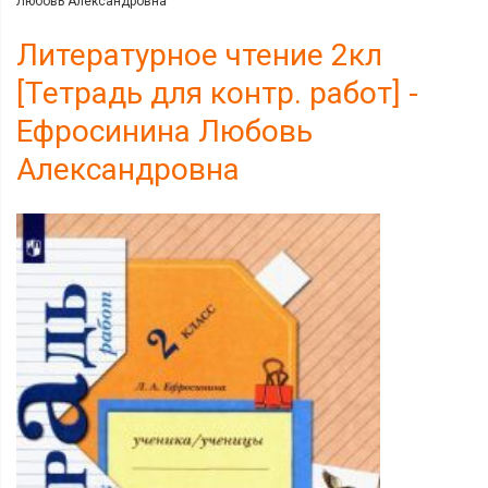
Любовь Александровна
Литературное чтение 2кл
[Тетрадь для контр. работ] -
Ефросинина Любовь
Александровна