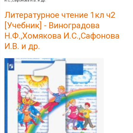
И.С.,Сафонова И.В. и др.
Литературное чтение 1кл ч2
[Учебник] - Виноградова
Н.Ф.,Хомякова И.С.,Сафонова
И.В. и др.