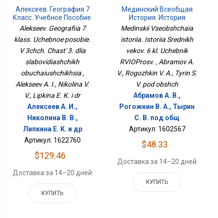
Алексеев. География 7
Мединский Всеобщая
Класс. Учебное Пособие.
История. История
В 3чч. Часть 3. Для
Средних Веков. 6 Кл.
Alekseev. Geografiia 7
Medinskii Vseobshchaia
Слабовидящих
Учебник РВИОПросв.
klass. Uchebnoe posobie.
istoriia. Istoriia Srednikh
Обучающихся
V 3chch. Chast' 3. dlia
vekov. 6 kl. Uchebnik
slabovidiashchikh
RVIOProsv. , Abramov A.
obuchaiushchikhsia ,
V., Rogozhkin V. A., Tyrin S.
Alekseev A. I., Nikolina V.
V. pod obshch
V., Lipkina E. K. i dr
Абрамов А. В.,
Алексеев А. И.,
Рогожкин В. А., Тырин
Николина В. В.,
С. В. под общ
Липкина Е. К. и др
Артикул: 1602567
Артикул: 1622760
$48.33
$129.46
Доставка за 14–20 дней
Доставка за 14–20 дней
КУПИТЬ
КУПИТЬ