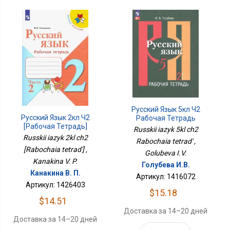
Русский Язык 5кл Ч2
Русский Язык 2кл Ч2
Рабочая Тетрадь
[Рабочая Тетрадь]
Russkii iazyk 5kl ch2
Russkii iazyk 2kl ch2
Rabochaia tetrad' ,
[Rabochaia tetrad'] ,
Golubeva I.V.
Kanakina V. P.
Голубева И.В.
Канакина В. П.
Артикул: 1416072
Артикул: 1426403
$15.18
$14.51
Доставка за 14–20 дней
Доставка за 14–20 дней