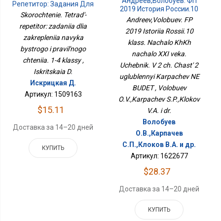
Андреев,Волобуев. ФП
Репетитор: Задания Для
2019 История России.10
Закрепления Навыка
Skorochtenie. Tetrad'-
Класс. Начало ХХ
Andreev,Volobuev. FP
Быстрого И Правильного
Начало XXI Века.
repetitor: zadaniia dlia
Чтения. 1-4 Классы
2019 Istoriia Rossii.10
Учебник. В 2 Ч. Часть 2
zakrepleniia navyka
Углубленный Карпачёв
klass. Nachalo KhKh
bystrogo i pravil'nogo
НЕ БУДЕТ
nachalo XXI veka.
chteniia. 1-4 klassy ,
Uchebnik. V 2 ch. Chast' 2
Iskritskaia D.
uglublennyi Karpachev NE
Искрицкая Д.
BUDET , Volobuev
Артикул: 1509163
O.V.,Karpachev S.P.,Klokov
$15.11
V.A. i dr.
Волобуев
Доставка за 14–20 дней
О.В.,Карпачев
С.П.,Клоков В.А. и др.
КУПИТЬ
Артикул: 1622677
$28.37
Доставка за 14–20 дней
КУПИТЬ