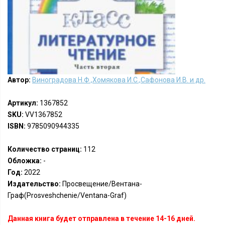
Автор:
Виноградова Н.Ф.,Хомякова И.С.,Сафонова И.В. и др.
Артикул:
1367852
SKU:
VV1367852
ISBN:
9785090944335
Количество страниц:
112
Обложка:
-
Год:
2022
Издательство:
Просвещение/Вентана-
Граф(Prosveshchenie/Ventana-Graf)
Данная книга будет отправлена в течение 14-16 дней.