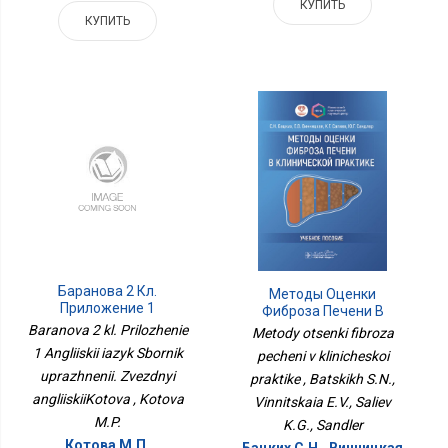
КУПИТЬ
КУПИТЬ
Баранова 2 Кл.
Методы Оценки
Приложение 1
Фиброза Печени В
Английский Язык
Клинической Практике
Baranova 2 kl. Prilozhenie
Metody otsenki fibroza
Сборник Упражнений.
1 Angliiskii iazyk Sbornik
pecheni v klinicheskoi
Звездный
uprazhnenii. Zvezdnyi
АнглийскийКотова
praktike , Batskikh S.N.,
angliiskiiKotova , Kotova
Vinnitskaia E.V., Saliev
M.P.
K.G., Sandler
Котова М.П.