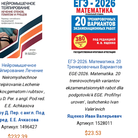
ЕГЭ-2026. Математика. 20
Нейромышечное
Тренировочных Вариантов
йпирование.Лечение
Экзаменационных Работ
EGE-2026. Matematika. 20
ков,гематом И Рубцов
Для Подготовки К ЕГЭ.
Neiromyshechnoe
trenirovochnykh variantov
Профильный Уровень
teipirovanie.Lechenie
ekzamenatsionnykh rabot dlia
kov,gematom i rubtsov ,
podgotovki k EGE. Profil'nyi
u D. Per. s angl. Pod red.
uroven' , Iashchenko Ivan
E.E. Achkasova
Valer'evich
у Д. Пер. с англ. Под
Ященко Иван Валерьевич
ред. Е.Е. Ачкасова
Артикул: 1528011
Артикул: 1496427
$23.53
$232.39