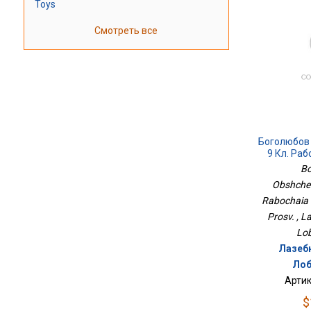
Toys
Смотреть все
Боголюбов
9 Кл. Раб
9ФП2
Bo
Obshches
Rabochaia 
Prosv. , L
Lob
Лазебн
Лоб
Артик
$