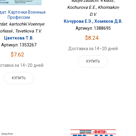
liubye zadachi. 4 klass ,
Kochurova E.E., Khomiakov
дат. Карточки Военные
D.V.
Профессии
Кочурова Е.Э., Хомяков Д.В.
dat. kartochki Voennye
Артикул: 1388695
ofessii , Tsvetkova T.V.
$8.24
Цветкова Т.В.
Артикул: 1353267
Доставка за 14–20 дней
$7.62
КУПИТЬ
ставка за 14–20 дней
КУПИТЬ