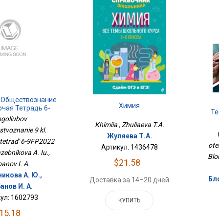
 Обществознание
Химия
очая Тетрадь 6-
Те
022 Просв.
goliubov
Оте
Khimiia , Zhuliaeva T.A.
tvoznanie 9 kl.
Жуляева Т.А.
tetrad' 6-9FP2022
ote
Артикул: 1436478
azebnikova A. Iu.,
Blo
$21.58
anov I. A.
икова А. Ю.,
Бло
Доставка за 14–20 дней
анов И. А.
ул: 1602793
КУПИТЬ
15.18