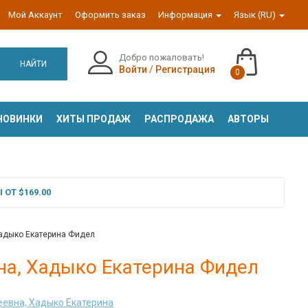
Мой Аккаунт
Оформить заказ
Информация
Язык (RU)
Добро пожаловать!
НАЙТИ
Войти
/
Регистрация
0
НОВИНКИ
ХИТЫ ПРОДАЖ
РАСПРОДАЖА
АВТОРЫ
ОТ $169.00
Хадыко Екатерина Фидел
на, Хадыко Екатерина Фидел
еевна, Хадыко Екатерина