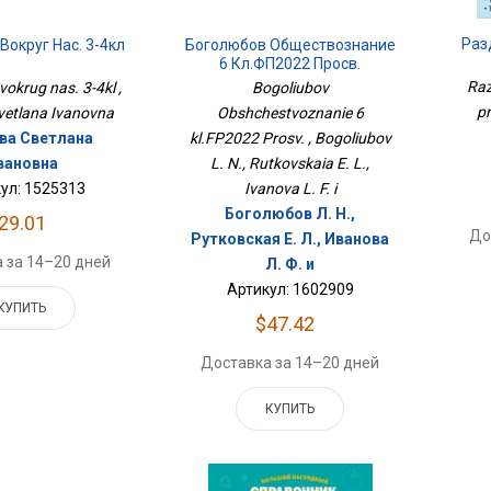
Раз
Вокруг Нас. 3-4кл
Боголюбов Обществознание
6 Кл.ФП2022 Просв.
Raz
vokrug nas. 3-4kl ,
Bogoliubov
pr
vetlana Ivanovna
Obshchestvoznanie 6
ва Светлана
kl.FP2022 Prosv. , Bogoliubov
вановна
L. N., Rutkovskaia E. L.,
ул: 1525313
Ivanova L. F. i
Боголюбов Л. Н.,
29.01
До
Рутковская Е. Л., Иванова
 за 14–20 дней
Л. Ф. и
Артикул: 1602909
КУПИТЬ
$47.42
Доставка за 14–20 дней
КУПИТЬ