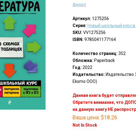
Фидел
Артикул:
1275256
Серия:
Новый школьный курс в
SKU:
VV1275256
ISBN:
9785041177164
Количество страниц:
352
Обложка:
Paperback
Год:
2022
Издательство:
Издательство Э
Eksmo OOO)
Данная книга будет отправлен
Обратите внимание, что ДО
на данную книгу НЕ распрост
Ваша цена:
$18.26
Not In Stock