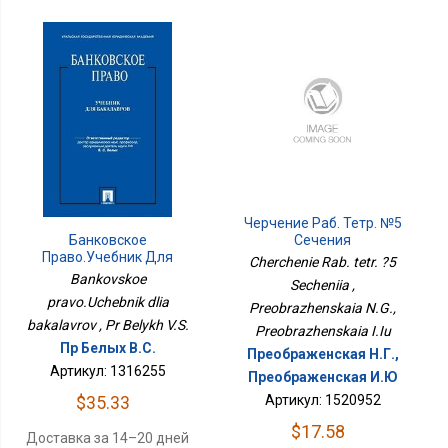
Черчение Раб. Тетр. №5
Банковское
Сечения
Право.Учебник Для
Cherchenie Rab. tetr. ?5
Бакалавров
Bankovskoe
Secheniia ,
pravo.Uchebnik dlia
Preobrazhenskaia N.G.,
bakalavrov , Pr Belykh V.S.
Preobrazhenskaia I.Iu
Пр Белых В.С.
Преображенская Н.Г.,
Артикул: 1316255
Преображенская И.Ю
$35.33
Артикул: 1520952
$17.58
Доставка за 14–20 дней