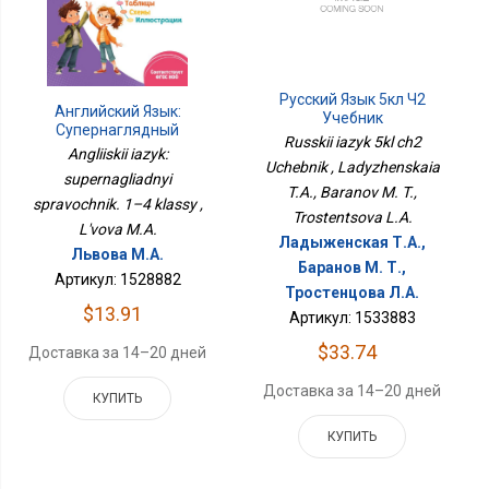
Русский Язык 5кл Ч2
Английский Язык:
Учебник
Супернаглядный
Russkii iazyk 5kl ch2
Справочник. 1–4 Классы
Angliiskii iazyk:
Uchebnik , Ladyzhenskaia
supernagliadnyi
T.A., Baranov M. T.,
spravochnik. 1–4 klassy ,
Trostentsova L.A.
L'vova M.A.
Ладыженская Т.А.,
Львова М.А.
Баранов М. Т.,
Артикул: 1528882
Тростенцова Л.А.
$13.91
Артикул: 1533883
$33.74
Доставка за 14–20 дней
Доставка за 14–20 дней
КУПИТЬ
КУПИТЬ