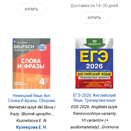
Доставка за 14–20 дней
КУПИТЬ
КУПИТЬ
ЕГЭ-2026. Английский
Немецкий Язык 4кл
Язык. Тренировочные
Слова И Фразы. Сборник
Варианты. 10 Вариантов
Упражн.
EGE-2026. Angliiskii iazyk.
Nemetskii iazyk 4kl Slova i
(+ Аудиоматериалы)
Trenirovochnye varianty.
frazy. Sbornik uprazhn. ,
10 variantov (+
Kuznetsova E. N.
audiomaterialy) , Gromova
Кузнецова Е. Н.