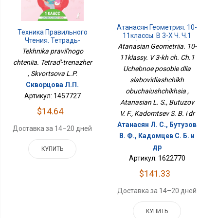
Атанасян Геометрия. 10-
Техника Правильного
11классы. В 3-Х Ч. Ч.1
Чтения. Тетрадь-
Учебное Пособие Для
Atanasian Geometriia. 10-
Тренажёр
Tekhnika pravil'nogo
Слабовидящих
11klassy. V 3-kh ch. Ch.1
Обучающихся
chteniia. Tetrad'-trenazher
Uchebnoe posobie dlia
, Skvortsova L.P.
slabovidiashchikh
Скворцова Л.П.
obuchaiushchikhsia ,
Артикул: 1457727
Atanasian L. S., Butuzov
$14.64
V. F., Kadomtsev S. B. i dr
Атанасян Л. С., Бутузов
Доставка за 14–20 дней
В. Ф., Кадомцев С. Б. и
др
КУПИТЬ
Артикул: 1622770
$141.33
Доставка за 14–20 дней
КУПИТЬ