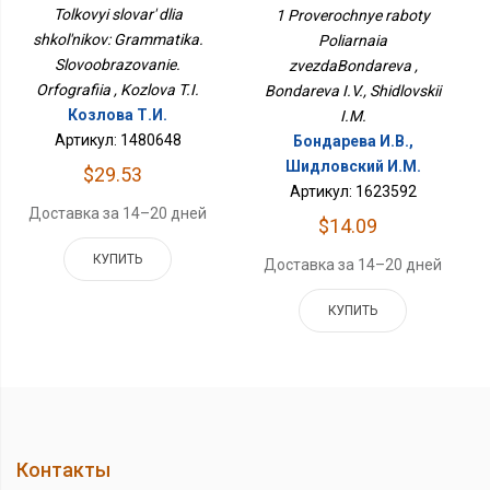
Полярная
Грамматика.
Tolkovyi slovar' dlia
1 Proverochnye raboty
ЗвездаБондарева
Словообразование.
shkol'nikov: Grammatika.
Poliarnaia
Орфография
Slovoobrazovanie.
zvezdaBondareva ,
Orfografiia , Kozlova T.I.
Bondareva I.V., Shidlovskii
Козлова Т.И.
I.M.
Артикул: 1480648
Бондарева И.В.,
Шидловский И.М.
$29.53
Артикул: 1623592
Доставка за 14–20 дней
$14.09
КУПИТЬ
Доставка за 14–20 дней
КУПИТЬ
Контакты