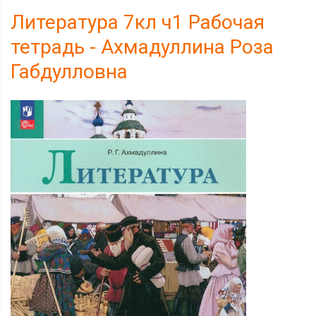
Литература 7кл ч1 Рабочая
тетрадь - Ахмадуллина Роза
Габдулловна