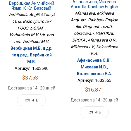
Афанасьева, Михеева
Вербицкая Английский
Англ. Яз. Rainbow English
Язык 10 Кл. Базовый
6кл. Диагност. Результ.
Afanas'eva, Mikheeva
Уровень ФГОС В.-ГРАФ
Verbitskaia Angliiskii iazyk
Образован. ВЕРТИКАЛЬ
Angl. iaz. Rainbow English
10 kl. Bazovyi uroven'
ДРОФА
6kl. Diagnost. rezul't.
FGOS V.-GRAF ,
obrazovan. VERTIKAL'
Verbitskaia M.V. i dr. pod
DROFA , Afanas'eva O.V.,
red. Verbitskoi M.V.
Mikheeva I.V., Kolesnikova
Вербицкая М.В. и др.
E.A.
под ред. Вербицкой
Афанасьева О.В.,
М.В.
Михеева И.В.,
Артикул: 1603690
Колесникова Е.А.
$37.53
Артикул: 1603555
Доставка за 14–20 дней
$16.87
Доставка за 14–20 дней
КУПИТЬ
КУПИТЬ