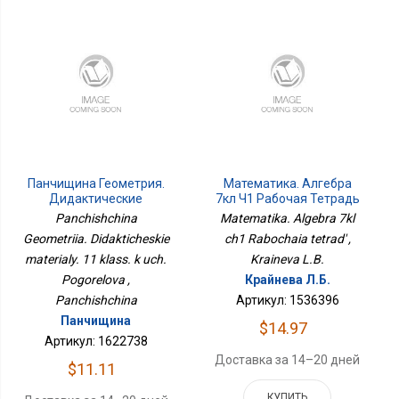
Панчищина Геометрия.
Математика. Алгебра
Дидактические
7кл Ч1 Рабочая Тетрадь
Материалы. 11 Класс. К
Panchishchina
Matematika. Algebra 7kl
Уч. Погорелова
Geometriia. Didakticheskie
ch1 Rabochaia tetrad' ,
materialy. 11 klass. k uch.
Kraineva L.B.
Pogorelova ,
Крайнева Л.Б.
Panchishchina
Артикул: 1536396
Панчищина
$14.97
Артикул: 1622738
Доставка за 14–20 дней
$11.11
КУПИТЬ