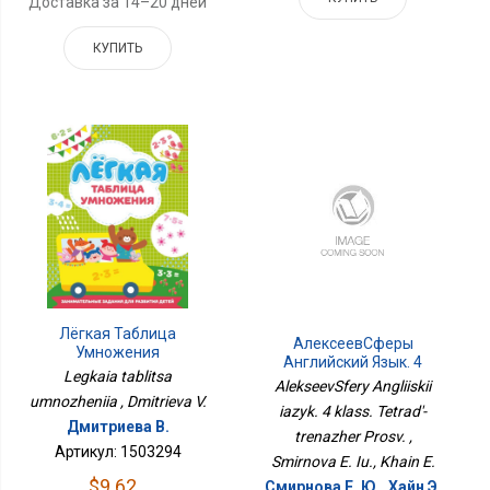
Доставка за 14–20 дней
КУПИТЬ
Лёгкая Таблица
АлексеевСферы
Умножения
Английский Язык. 4
Legkaia tablitsa
Класс. Тетрадь-
AlekseevSfery Angliiskii
Тренажёр Просв.
umnozheniia , Dmitrieva V.
iazyk. 4 klass. Tetrad'-
Дмитриева В.
trenazher Prosv. ,
Артикул: 1503294
Smirnova E. Iu., Khain E.
$9.62
Смирнова Е. Ю., Хайн Э.