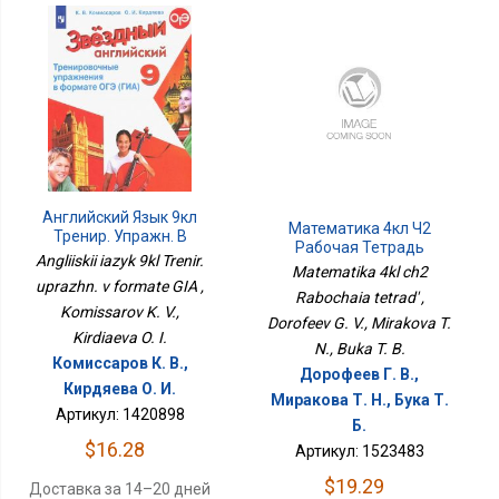
Английский Язык 9кл
Математика 4кл Ч2
Тренир. Упражн. В
Рабочая Тетрадь
Формате ГИА
Angliiskii iazyk 9kl Trenir.
Matematika 4kl ch2
uprazhn. v formate GIA ,
Rabochaia tetrad' ,
Komissarov K. V.,
Dorofeev G. V., Mirakova T.
Kirdiaeva O. I.
N., Buka T. B.
Комиссаров К. В.,
Дорофеев Г. В.,
Кирдяева О. И.
Миракова Т. Н., Бука Т.
Артикул: 1420898
Б.
$16.28
Артикул: 1523483
$19.29
Доставка за 14–20 дней