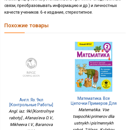
связи, преобразовывать информацию и др.) и личностных
качеств учеников. 6-е издание, стереотипное.
Похожие товары
Математика. Все
Англ. Яз. 9кл
Цепочки Примеров Для
[Контрольные Работы]
Устных И Письменных
Matematika. Vse
Angl. iaz. 9kl [Kontrol'nye
Работ. 2 Класс
tsepochki primerov dlia
raboty] , Afanas'eva O.V.,
ustnykh i pis'mennykh
Mikheeva I.V., Baranova
rabot. 2 klass , Kulakov