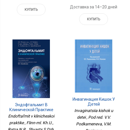
Доставка за 14–20 дней
КУПИТЬ
КУПИТЬ
Инвагинация Кишок У
Детей
Эндофтальмит В
Клинической Практике
Invaginatsiia kishok u
Endoftal'mit v klinicheskoi
detei , Pod red. V.V.
praktike , Flinn-ml. Kh.U.,
Podkameneva, V.M.
Batra N.R., Shvarts S.Dzh.