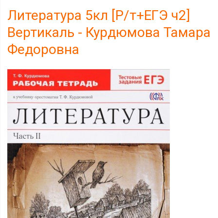
Литература 5кл [Р/т+ЕГЭ ч2]
Вертикаль - Курдюмова Тамара
Федоровна