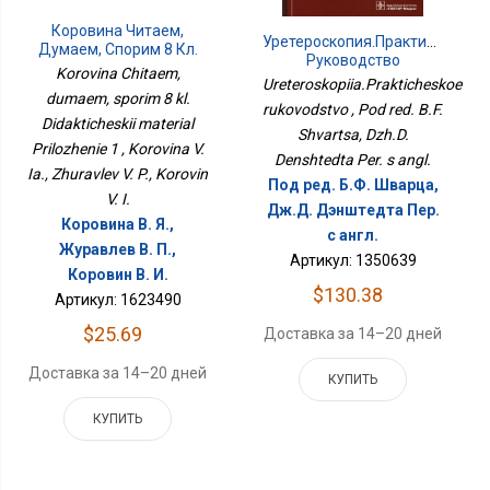
Коровина Читаем,
Уретероскопия.Практическое
Думаем, Спорим 8 Кл.
Руководство
Дидактический
Korovina Chitaem,
Ureteroskopiia.Prakticheskoe
Материал Приложение 1
dumaem, sporim 8 kl.
rukovodstvo , Pod red. B.F.
Didakticheskii material
Shvartsa, Dzh.D.
Prilozhenie 1 , Korovina V.
Denshtedta Per. s angl.
Ia., Zhuravlev V. P., Korovin
Под ред. Б.Ф. Шварца,
V. I.
Дж.Д. Дэнштедта Пер.
Коровина В. Я.,
с англ.
Журавлев В. П.,
Артикул: 1350639
Коровин В. И.
$130.38
Артикул: 1623490
$25.69
Доставка за 14–20 дней
Доставка за 14–20 дней
КУПИТЬ
КУПИТЬ