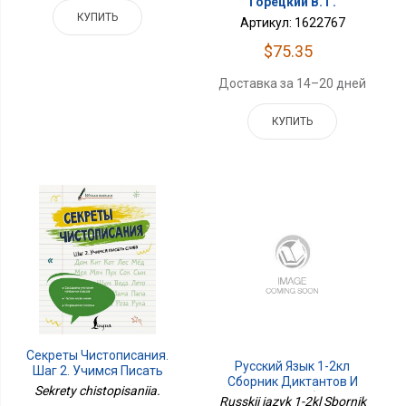
Горецкий В. Г.
КУПИТЬ
Артикул: 1622767
$75.35
Доставка за 14–20 дней
КУПИТЬ
Секреты Чистописания.
Русский Язык 1-2кл
Шаг 2. Учимся Писать
Сборник Диктантов И
Слова
Sekrety chistopisaniia.
Творч Работ
Russkii iazyk 1-2kl Sbornik