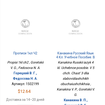
Прописи 1кл Ч2
Канакина Русский Язык
4 Кл. Учебное Пособие. В
5 Чч. Часть 3 Для
Propisi 1kl ch2 , Goretskii
Kanakina Russkii iazyk 4
Слабовидящих
V. G., Fedosova N. A.
kl. Uchebnoe posobie. V 5
Обучающихся
Горецкий В. Г.,
chch. Chast' 3 dlia
Федосова Н. А.
slabovidiashchikh
Артикул: 1502199
obuchaiushchikhsia ,
Kanakina V. P., Goretskii V.
$12.64
G.
Доставка за 14–20 дней
Канакина В. П.,