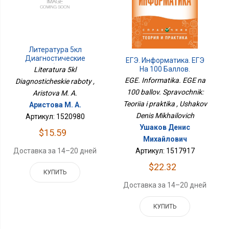
Литература 5кл
Диагностические
ЕГЭ. Информатика. ЕГЭ
Работы
На 100 Баллов.
Literatura 5kl
Справочник: Теория И
EGE. Informatika. EGE na
Diagnosticheskie raboty ,
Практика
100 ballov. Spravochnik:
Aristova M. A.
Teoriia i praktika , Ushakov
Аристова М. А.
Denis Mikhailovich
Артикул: 1520980
Ушаков Денис
$15.59
Михайлович
Доставка за 14–20 дней
Артикул: 1517917
$22.32
КУПИТЬ
Доставка за 14–20 дней
КУПИТЬ