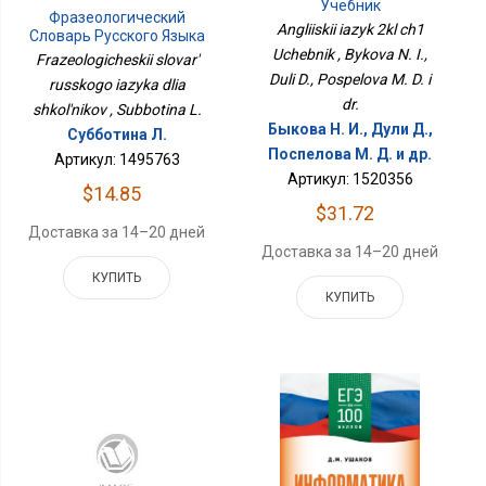
Учебник
Фразеологический
Angliiskii iazyk 2kl ch1
Словарь Русского Языка
Для Школьников
Uchebnik , Bykova N. I.,
Frazeologicheskii slovar'
Duli D., Pospelova M. D. i
russkogo iazyka dlia
dr.
shkol'nikov , Subbotina L.
Быкова Н. И., Дули Д.,
Субботина Л.
Поспелова М. Д. и др.
Артикул: 1495763
Артикул: 1520356
$14.85
$31.72
Доставка за 14–20 дней
Доставка за 14–20 дней
КУПИТЬ
КУПИТЬ