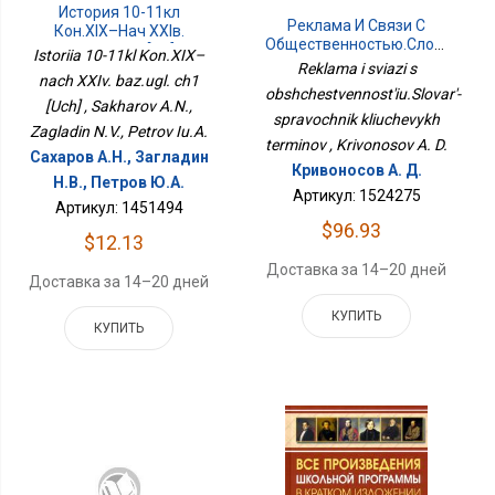
История 10-11кл
Реклама И Связи С
Кон.XIX–Нач XXIв.
Общественностью.Словарь-
Баз.угл. Ч1 [Уч]
Istoriia 10-11kl Kon.XIX–
Справочник Ключевых
Reklama i sviazi s
nach XXIv. baz.ugl. ch1
Терминов
obshchestvennost'iu.Slovar'-
[Uch] , Sakharov A.N.,
spravochnik kliuchevykh
Zagladin N.V., Petrov Iu.A.
terminov , Krivonosov A. D.
Сахаров А.Н., Загладин
Кривоносов А. Д.
Н.В., Петров Ю.А.
Артикул: 1524275
Артикул: 1451494
$96.93
$12.13
Доставка за 14–20 дней
Доставка за 14–20 дней
КУПИТЬ
КУПИТЬ