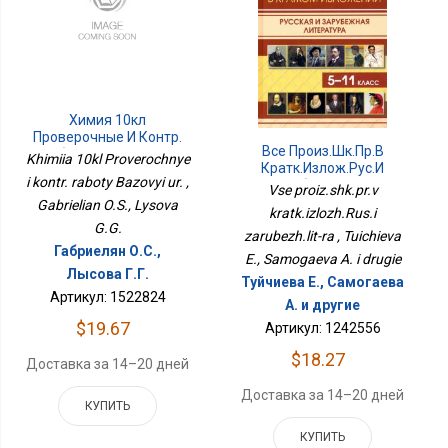
Химия 10кл
Проверочные И Контр.
Все Произ.шк.пр.в
Работы Базовый Ур.
Khimiia 10kl Proverochnye
Кратк.излож.Рус.и
i kontr. raboty Bazovyi ur. ,
Зарубеж.лит-Ра
Vse proiz.shk.pr.v
Gabrielian O.S., Lysova
kratk.izlozh.Rus.i
G.G.
zarubezh.lit-ra , Tuichieva
Габриелян О.С.,
E., Samogaeva A. i drugie
Лысова Г.Г.
Туйчиева Е., Самогаева
Артикул: 1522824
А. и другие
$19.67
Артикул: 1242556
$18.27
Доставка за 14–20 дней
Доставка за 14–20 дней
КУПИТЬ
КУПИТЬ