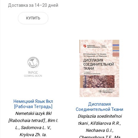
Доставка за 14–20 дней
КУПИТЬ
Немецкий Язык 8кл
Дисплазия
[Рабочая Тетрадь]
Соединительной Ткани
Nemetskii iazyk 8kl
Displaziia soedinitel'noi
[Rabochaia tetrad'] , Bim I.
tkani , Kil'diiarova R.R.,
L., Sadomova L. V.,
Nechaeva G.I.,
Krylova Zh. Ia.
Chernyshova T.E., Ma