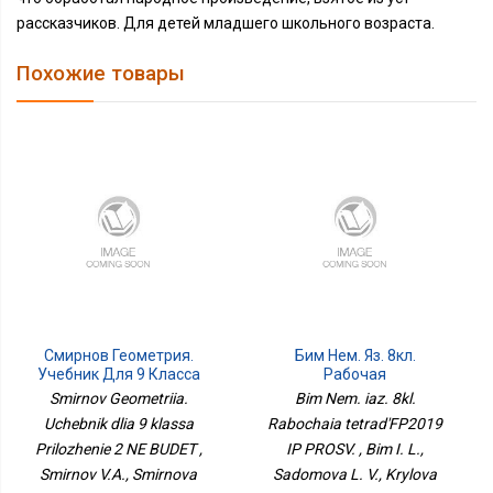
рассказчиков. Для детей младшего школьного возраста.
Похожие товары
Смирнов Геометрия.
Бим Нем. Яз. 8кл.
Учебник Для 9 Класса
Рабочая
Приложение 2 НЕ БУДЕТ
ТетрадьФП2019 ИП
Smirnov Geometriia.
Bim Nem. iaz. 8kl.
ПРОСВ.
Uchebnik dlia 9 klassa
Rabochaia tetrad'FP2019
Prilozhenie 2 NE BUDET ,
IP PROSV. , Bim I. L.,
Smirnov V.A., Smirnova
Sadomova L. V., Krylova