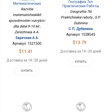
География 7кл
Математических
Практические Работы
Способностей И
Razvitie
Geografiia 7kl
Навыков: Для Детей 9-
matematicheskikh
10 Лет
Prakticheskie raboty , S.P.
sposobnostei i navykov:
Dubinina
dlia detei 9-10 let ,
С.П. Дубинина
Zarechnaia A.A.
Артикул: 1528545
Заречная А.А.
$13.79
Артикул: 1521500
$11.41
Доставка за 14–20 дней
Доставка за 14–20 дней
КУПИТЬ
КУПИТЬ