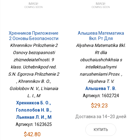
Хренников Приложение
Алышева Математика
2 Основы Безопасности
8кл. Рт Для
Жизнедеятельности. 9
Обучающихся С
Khrennikov Prilozhenie 2
Alysheva Matematika 8kl.
Класс. Учебникпод Ред.
Интеллектуальными
Osnovy bezopasnosti
Rt dlia
С.Н. Егорова
Нарушениями Просв.
zhiznedeiatel'nosti. 9
Приложение 2
obuchaiushchikhsia s
klass. Uchebnikpod red.
intellektual'nymi
S.N. Egorova Prilozhenie 2
narusheniiami Prosv. ,
, Khrennikov B. O.,
Alysheva T. V.
Gololobov N. V., L'nianaia
Алышева Т. В.
L. I., M
Артикул: 1602724
Хренников Б. О.,
$29.23
Гололобов Н. В.,
Доставка за 14–20 дней
Льняная Л. И., М
Артикул: 1623625
КУПИТЬ
$42.80