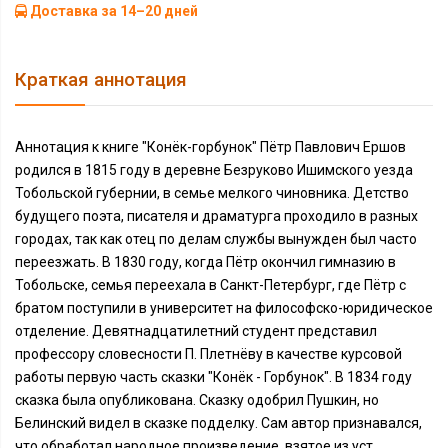
Доставка за 14–20 дней
Краткая аннотация
Аннотация к книге "Конёк-горбунок" Пётр Павлович Ершов
родился в 1815 году в деревне Безруково Ишимского уезда
Тобольской губернии, в семье мелкого чиновника. Детство
будущего поэта, писателя и драматурга проходило в разных
городах, так как отец по делам службы вынужден был часто
переезжать. В 1830 году, когда Пётр окончил гимназию в
Тобольске, семья переехала в Санкт-Петербург, где Пётр с
братом поступили в университет на философско-юридическое
отделение. Девятнадцатилетний студент представил
профессору словесности П. Плетнёву в качестве курсовой
работы первую часть сказки "Конёк - Горбунок". В 1834 году
сказка была опубликована. Сказку одобрил Пушкин, но
Белинский видел в сказке подделку. Сам автор признавался,
что обработал народное произведение, взятое из уст