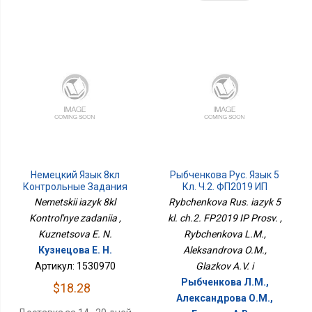
Немецкий Язык 8кл
Рыбченкова Рус. Язык 5
Контрольные Задания
Кл. Ч.2. ФП2019 ИП
Просв.
Nemetskii iazyk 8kl
Rybchenkova Rus. iazyk 5
Kontrol'nye zadaniia ,
kl. ch.2. FP2019 IP Prosv. ,
Kuznetsova E. N.
Rybchenkova L.M.,
Кузнецова Е. Н.
Aleksandrova O.M.,
Артикул: 1530970
Glazkov A.V. i
Рыбченкова Л.М.,
$18.28
Александрова О.М.,