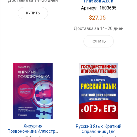
Доставка за 14–20 дней
Глазков А.В. и
Артикул: 1603685
КУПИТЬ
$27.05
Доставка за 14–20 дней
КУПИТЬ
Хирургия
Русский Язык. Краткий
Позвоночника.Иллюстрированные
Справочник Для
Советы И Практические
Подготовки К ОГЭ И ЕГЭ