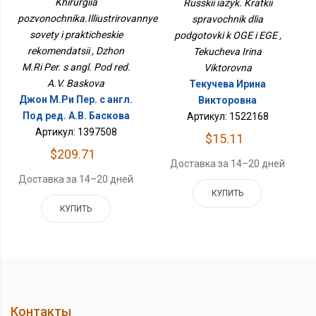
Khirurgiia
Russkii iazyk. Kratkii
Рекомендации
pozvonochnika.Illiustrirovannye
spravochnik dlia
sovety i prakticheskie
podgotovki k OGE i EGE ,
rekomendatsii , Dzhon
Tekucheva Irina
M.Ri Per. s angl. Pod red.
Viktorovna
A.V. Baskova
Текучева Ирина
Джон М.Ри Пер. с англ.
Викторовна
Под ред. А.В. Баскова
Артикул: 1522168
Артикул: 1397508
$15.11
$209.71
Доставка за 14–20 дней
Доставка за 14–20 дней
КУПИТЬ
КУПИТЬ
Контакты