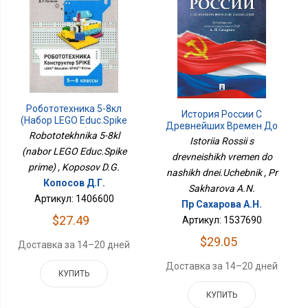
Робототехника 5-8кл
История России С
(набор LEGO Educ.Spike
Древнейших Времен До
Prime)
Robototekhnika 5-8kl
Наших Дней.Учебник
Istoriia Rossii s
(nabor LEGO Educ.Spike
drevneishikh vremen do
prime) , Koposov D.G.
nashikh dnei.Uchebnik , Pr
Копосов Д.Г.
Sakharova A.N.
Артикул: 1406600
Пр Сахарова А.Н.
$27.49
Артикул: 1537690
$29.05
Доставка за 14–20 дней
Доставка за 14–20 дней
КУПИТЬ
КУПИТЬ