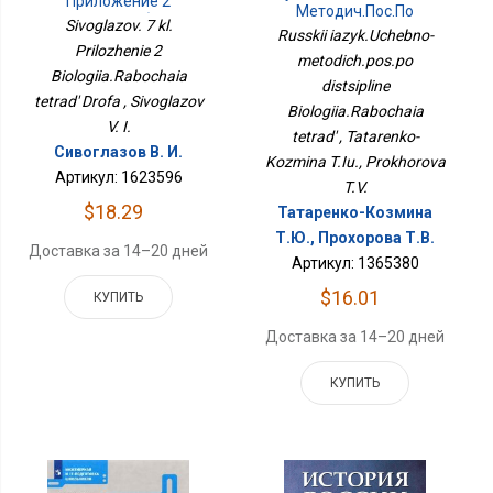
Приложение 2
Методич.пос.по
Биология.Рабочая
Sivoglazov. 7 kl.
Дисциплине
Russkii iazyk.Uchebno-
Тетрадь Дрофа
Биология.Рабочая
Prilozhenie 2
metodich.pos.po
Тетрадь
Biologiia.Rabochaia
distsipline
tetrad' Drofa , Sivoglazov
Biologiia.Rabochaia
V. I.
tetrad' , Tatarenko-
Сивоглазов В. И.
Kozmina T.Iu., Prokhorova
Артикул: 1623596
T.V.
$18.29
Татаренко-Козмина
Т.Ю., Прохорова Т.В.
Доставка за 14–20 дней
Артикул: 1365380
$16.01
КУПИТЬ
Доставка за 14–20 дней
КУПИТЬ