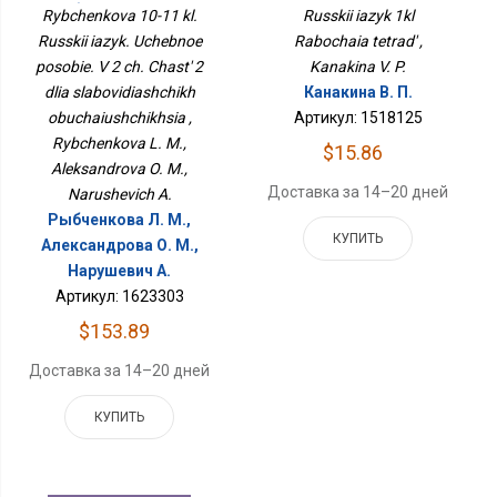
Пособие. В 2 Ч. Часть 2
Rybchenkova 10-11 kl.
Russkii iazyk 1kl
Для Слабовидящих
Russkii iazyk. Uchebnoe
Rabochaia tetrad' ,
Обучающихся
posobie. V 2 ch. Chast' 2
Kanakina V. P.
dlia slabovidiashchikh
Канакина В. П.
obuchaiushchikhsia ,
Артикул: 1518125
Rybchenkova L. M.,
$15.86
Aleksandrova O. M.,
Доставка за 14–20 дней
Narushevich A.
Рыбченкова Л. М.,
КУПИТЬ
Александрова О. М.,
Нарушевич А.
Артикул: 1623303
$153.89
Доставка за 14–20 дней
КУПИТЬ