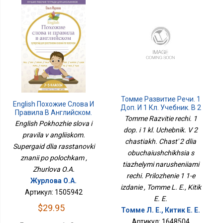
Томме Развитие Речи. 1
English Похожие Слова И
Доп. И 1 Кл. Учебник. В 2
Правила В Английском.
Частях. Часть 2 Для
Tomme Razvitie rechi. 1
Супергайд Для
English Pokhozhie slova i
Обучающихся С
Расстановки Знаний По
dop. i 1 kl. Uchebnik. V 2
Тяжелыми
pravila v angliiskom.
Полочкам
chastiakh. Chast' 2 dlia
Нарушениями Речи.
Supergaid dlia rasstanovki
Приложение 1 1-Е
obuchaiushchikhsia s
znanii po polochkam ,
Издание
tiazhelymi narusheniiami
Zhurlova O.A.
rechi. Prilozhenie 1 1-e
Журлова О.А.
izdanie , Tomme L. E., Kitik
Артикул: 1505942
E. E.
$29.95
Томме Л. Е., Китик Е. Е.
Артикул: 1648504