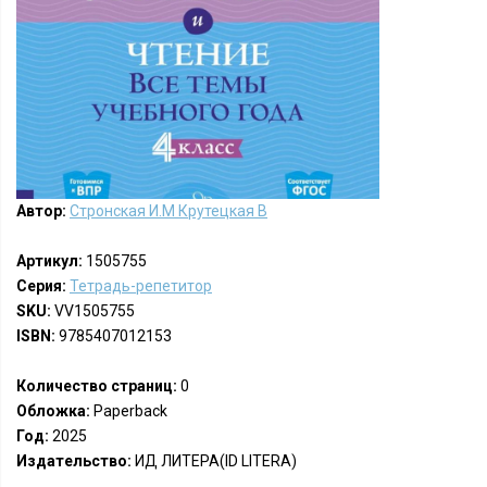
Автор:
Стронская И.М Крутецкая В
Артикул:
1505755
Серия:
Тетрадь-репетитор
SKU:
VV1505755
ISBN:
9785407012153
Количество страниц:
0
Обложка:
Paperback
Год:
2025
Издательство:
ИД ЛИТЕРА(ID LITERA)