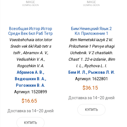
Всеобщая Истор.Истор
Бим Немецкий Язык 2
Средн Век 6кл Раб Тетр
Кл. Приложение 1
С Цифр
Первые Шаги Учебник. В
Vseobshchaia istor.Istor
Bim Nemetskii iazyk 2 kl.
2 Частях. Часть 1. 22-Е
Sredn vek 6kl Rab tetr s
Prilozhenie 1 Pervye shagi
Издание
tsifr , Abramov A. V.,
Uchebnik. V 2 chastiakh.
Vediushkin V. A.,
Chast' 1. 22-e izdanie , Bim
Rogozhkin V. A.
I. L., Ryzhova L. I.
Абрамов А. В.,
Бим И. Л., Рыжова Л. И.
Ведюшкин В. А.,
Артикул: 1622801
Рогожкин В. А.
$36.15
Артикул: 1520899
Доставка за 14–20 дней
$16.65
КУПИТЬ
Доставка за 14–20 дней
КУПИТЬ