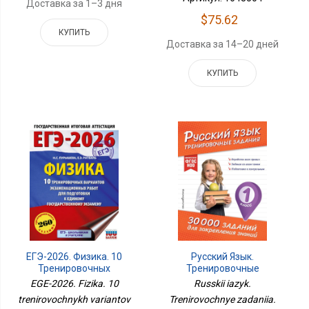
Доставка за 1–3 дня
$75.62
КУПИТЬ
Доставка за 14–20 дней
КУПИТЬ
ЕГЭ-2026. Физика. 10
Русский Язык.
Тренировочных
Тренировочные
Вариантов
Задания. 1 Класс
EGE-2026. Fizika. 10
Russkii iazyk.
Экзаменационных
trenirovochnykh variantov
Trenirovochnye zadaniia.
Работ Для Подготовки К