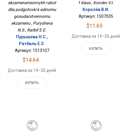
ekzamenatsionnykh rabot
Единому
1 klass , Korolev V.I.
Государственному
dlia podgotovki k edinomu
Королёв В.И.
Экзамену
gosudarstvennomu
Артикул: 1507035
ekzamenu , Purysheva
$11.65
N.S., Ratbil' E.E.
Доставка за 14–20 дней
Пурышева Н.С.,
Ратбиль Е.Э.
КУПИТЬ
Артикул: 1513107
$14.64
Доставка за 14–20 дней
КУПИТЬ