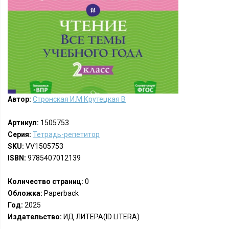
Автор:
Стронская И.М Крутецкая В
Артикул:
1505753
Серия:
Тетрадь-репетитор
SKU:
VV1505753
ISBN:
9785407012139
Количество страниц:
0
Обложка:
Paperback
Год:
2025
Издательство:
ИД ЛИТЕРА(ID LITERA)