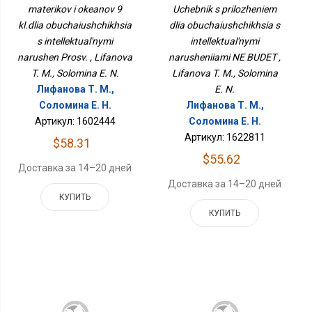
Интеллектуальными
Обучающихся С
materikov i okeanov 9
Uchebnik s prilozheniem
Нарушен Просв.
Интеллектуальными
kl.dlia obuchaiushchikhsia
Нарушениями НЕ БУДЕТ
dlia obuchaiushchikhsia s
s intellektual'nymi
intellektual'nymi
narushen Prosv. , Lifanova
narusheniiami NE BUDET ,
T. M., Solomina E. N.
Lifanova T. M., Solomina
Лифанова Т. М.,
E. N.
Соломина Е. Н.
Лифанова Т. М.,
Артикул: 1602444
Соломина Е. Н.
Артикул: 1622811
$58.31
$55.62
Доставка за 14–20 дней
Доставка за 14–20 дней
КУПИТЬ
КУПИТЬ