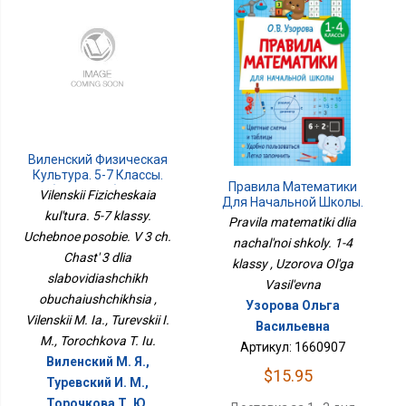
Виленский Физическая
Культура. 5-7 Классы.
Правила Математики
Учебное Пособие. В 3 Ч.
Vilenskii Fizicheskaia
Для Начальной Школы.
Часть 3 Для
kul'tura. 5-7 klassy.
1-4 Классы
Слабовидящих
Pravila matematiki dlia
Uchebnoe posobie. V 3 ch.
Обучающихся
nachal'noi shkoly. 1-4
Chast' 3 dlia
klassy , Uzorova Ol'ga
slabovidiashchikh
Vasil'evna
obuchaiushchikhsia ,
Узорова Ольга
Vilenskii M. Ia., Turevskii I.
Васильевна
M., Torochkova T. Iu.
Артикул: 1660907
Виленский М. Я.,
$15.95
Туревский И. М.,
Торочкова Т. Ю.