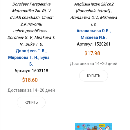
Двух Частях. Часть 2.К
Dorofeev Perspektiva
Angliiskii iazyk 2kl ch2
Новому
Matematika 2kl. Rt. V
[Rabochaia tetrad'] ,
Учеб.пособПросв.
dvukh chastiakh. Chast'
Afanas'eva O.V., Mikheeva
2.K novomu
I.V.
ucheb.posobProsv. ,
Афанасьева О.В.,
Dorofeev G. V., Mirakova T.
Михеева И.В.
N., Buka T. B.
Артикул: 1520261
Дорофеев Г. В.,
$17.98
Миракова Т. Н., Бука Т.
Доставка за 14–20 дней
Б.
Артикул: 1603118
КУПИТЬ
$18.60
Доставка за 14–20 дней
КУПИТЬ