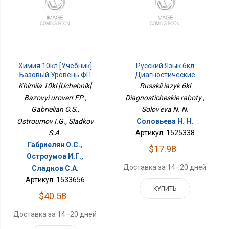
Химия 10кл [Учебник]
Русский Язык 6кл
Базовый Уровень ФП
Диагностические
Работы
Khimiia 10kl [Uchebnik]
Russkii iazyk 6kl
Bazovyi uroven' FP ,
Diagnosticheskie raboty ,
Gabrielian O.S.,
Solov'eva N. N.
Ostroumov I.G., Sladkov
Соловьева Н. Н.
S.A.
Артикул: 1525338
Габриелян О.С.,
$17.98
Остроумов И.Г.,
Доставка за 14–20 дней
Сладков С.А.
Артикул: 1533656
КУПИТЬ
$40.58
Доставка за 14–20 дней