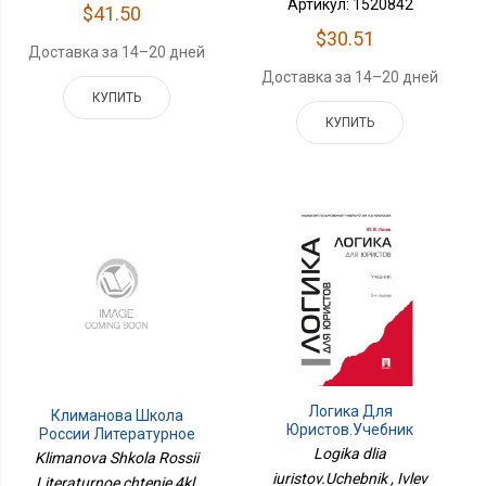
Артикул: 1520842
$41.50
$30.51
Доставка за 14–20 дней
Доставка за 14–20 дней
КУПИТЬ
КУПИТЬ
Логика Для
Климанова Школа
Юристов.Учебник
России Литературное
Чтение 4кл. Тетрадь По
Logika dlia
Klimanova Shkola Rossii
Развитию Речи.
iuristov.Uchebnik , Ivlev
Literaturnoe chtenie 4kl.