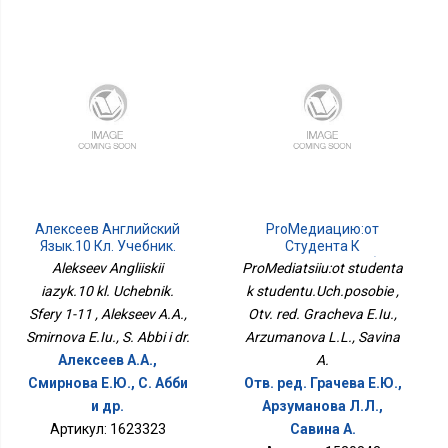
Алексеев Английский
ProМедиацию:от
Язык.10 Кл. Учебник.
Студента К
Сферы 1-11
Студенту.Уч.пособие
Alekseev Angliiskii
ProMediatsiiu:ot studenta
iazyk.10 kl. Uchebnik.
k studentu.Uch.posobie ,
Sfery 1-11 , Alekseev A.A.,
Otv. red. Gracheva E.Iu.,
Smirnova E.Iu., S. Abbi i dr.
Arzumanova L.L., Savina
Алексеев А.А.,
A.
Смирнова Е.Ю., С. Абби
Отв. ред. Грачева Е.Ю.,
и др.
Арзуманова Л.Л.,
Артикул: 1623323
Савина А.