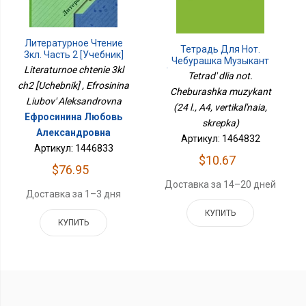
Литературное Чтение
Тетрадь Для Нот.
3кл. Часть 2 [Учебник]
Чебурашка Музыкант
Literaturnoe chtenie 3kl
(24 Л., А4, Вертикальная,
Tetrad' dlia not.
Скрепка)
ch2 [Uchebnik] , Efrosinina
Cheburashka muzykant
Liubov' Aleksandrovna
(24 l., A4, vertikal'naia,
Ефросинина Любовь
skrepka)
Александровна
Артикул: 1464832
Артикул: 1446833
$10.67
$76.95
Доставка за 14–20 дней
Доставка за 1–3 дня
КУПИТЬ
КУПИТЬ