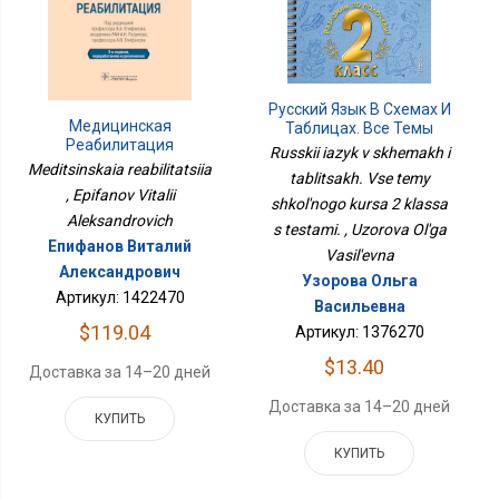
Русский Язык В Схемах И
Медицинская
Таблицах. Все Темы
Реабилитация
Школьного Курса 2
Russkii iazyk v skhemakh i
Класса С Тестами.
Meditsinskaia reabilitatsiia
tablitsakh. Vse temy
, Epifanov Vitalii
shkol'nogo kursa 2 klassa
Aleksandrovich
s testami. , Uzorova Ol'ga
Епифанов Виталий
Vasil'evna
Александрович
Узорова Ольга
Артикул: 1422470
Васильевна
$119.04
Артикул: 1376270
$13.40
Доставка за 14–20 дней
Доставка за 14–20 дней
КУПИТЬ
КУПИТЬ