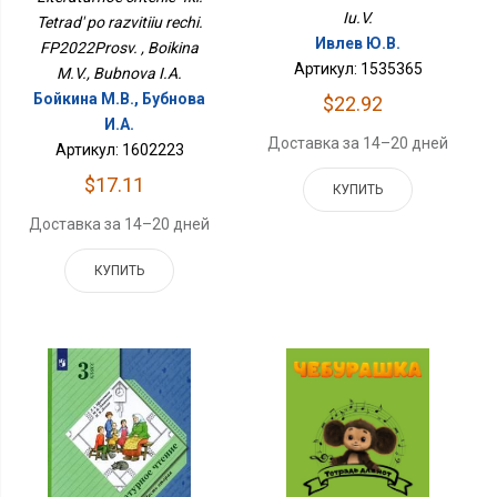
ФП2022Просв.
Iu.V.
Tetrad' po razvitiiu rechi.
Ивлев Ю.В.
FP2022Prosv. , Boikina
Артикул: 1535365
M.V., Bubnova I.A.
Бойкина М.В., Бубнова
$22.92
И.А.
Доставка за 14–20 дней
Артикул: 1602223
$17.11
КУПИТЬ
Доставка за 14–20 дней
КУПИТЬ