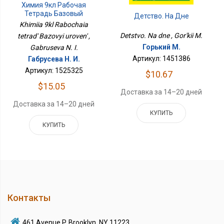
Химия 9кл Рабочая
Тетрадь Базовый
Детство. На Дне
Уровень
Khimiia 9kl Rabochaia
Detstvo. Na dne , Gor'kii M.
tetrad' Bazovyi uroven' ,
Горький М.
Gabruseva N. I.
Артикул: 1451386
Габрусева Н. И.
Артикул: 1525325
$10.67
$15.05
Доставка за 14–20 дней
Доставка за 14–20 дней
КУПИТЬ
КУПИТЬ
Контакты
461 Avenue P, Brooklyn, NY 11223