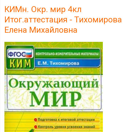
КИМн. Окр. мир 4кл
Итог.аттестация - Тихомирова
Елена Михайловна