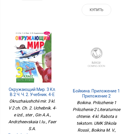
КУПИТЬ
Окружающий Мир. 3 Кл.
Бойкина. Приложение 1
В 2 Ч. Ч. 2. Учебник. 4-Е
Приложение 2
Изд., Стер
Литературное Чтение. 4
Okruzhaiushchii mir. 3 kl.
Boikina. Prilozhenie 1
Кл. Работа С Текстом.
V 2 ch. Ch. 2. Uchebnik. 4-
Prilozhenie 2 Literaturnoe
УМК Школа России
e izd., ster , Gin A.A.,
chtenie. 4 kl. Rabota s
Andrzheevskaia I.Iu., Faer
tekstom. UMK Shkola
S.A.
Rossii , Boikina M. V.,