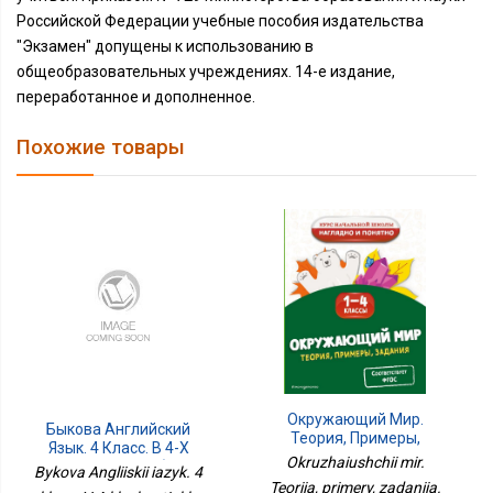
Российской Федерации учебные пособия издательства
"Экзамен" допущены к использованию в
общеобразовательных учреждениях. 14-е издание,
переработанное и дополненное.
Похожие товары
Окружающий Мир.
Быкова Английский
Теория, Примеры,
Язык. 4 Класс. В 4-Х
Задания. 1-4 Классы
Okruzhaiushchii mir.
Частях. Ч. 1 Учебное
Bykova Angliiskii iazyk. 4
Пособие Для
Teoriia, primery, zadaniia.