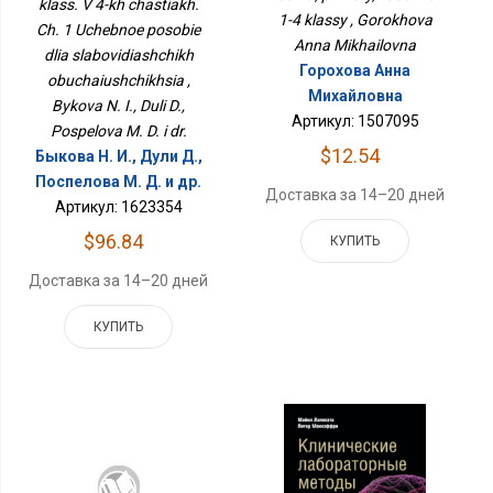
klass. V 4-kh chastiakh.
Слабовидящих
1-4 klassy , Gorokhova
Ch. 1 Uchebnoe posobie
Обучающихся
Anna Mikhailovna
dlia slabovidiashchikh
Горохова Анна
obuchaiushchikhsia ,
Михайловна
Bykova N. I., Duli D.,
Артикул: 1507095
Pospelova M. D. i dr.
$12.54
Быкова Н. И., Дули Д.,
Поспелова М. Д. и др.
Доставка за 14–20 дней
Артикул: 1623354
$96.84
КУПИТЬ
Доставка за 14–20 дней
КУПИТЬ