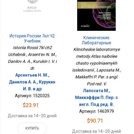
История России 7кл Ч2
Клинические
Учебник
Лабораторные
Istoriia Rossii 7kl ch2
Методы.Атлас Наиболее
Klinicheskie laboratornye
Часто Выполняемых
Uchebnik , Arsent'ev N. M.,
metody.Atlas naibolee
Исследований
Danilov A. A., Kurukin I. V. i
chasto vypolniaemykh
dr
issledovanii , Laposata M.,
Арсентьев Н. М.,
Makkeffri P. Per. s angl.
Данилов А. А., Курукин
Pod red. V.
И. В. и др
Лапосата М.,
Артикул: 1520325
Маккэффри П. Пер. с
$23.91
англ. Под ред. В.
Артикул: 1463979
Доставка за 14–20 дней
$90.71
КУПИТЬ
Доставка за 14–20 дней