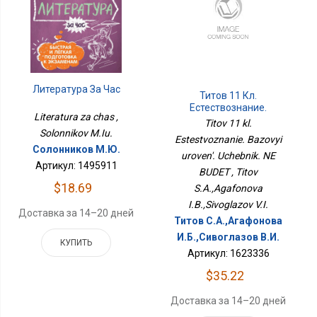
Литература За Час
Титов 11 Кл.
Естествознание.
Literatura za chas ,
Базовый Уровень.
Titov 11 kl.
Учебник. НЕ БУДЕТ
Solonnikov M.Iu.
Estestvoznanie. Bazovyi
Солонников М.Ю.
uroven'. Uchebnik. NE
Артикул: 1495911
BUDET , Titov
$18.69
S.A.,Agafonova
I.B.,Sivoglazov V.I.
Доставка за 14–20 дней
Титов С.А.,Агафонова
И.Б.,Сивоглазов В.И.
КУПИТЬ
Артикул: 1623336
$35.22
Доставка за 14–20 дней