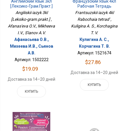
Английский Язык 3кл
Французский Язык 4кл
[Лексико-Грам.практ.]
Рабочая Тетрадь
Angliiskii iazyk 3kl
Frantsuzskii iazyk 4kl
[Leksiko-gram.prakt.] ,
Rabochaia tetrad' ,
Afanas'eva O.V., Mikheeva
Kuligina A. S., Korchagina
I.V., S'ianov A.V.
T. V.
Афанасьева О.В.,
Кулигина А. С.,
Михеева И.В., Сьянов
Корчагина Т. В.
А.В.
Артикул: 1521674
Артикул: 1502222
$27.86
$19.09
Доставка за 14–20 дней
Доставка за 14–20 дней
КУПИТЬ
КУПИТЬ