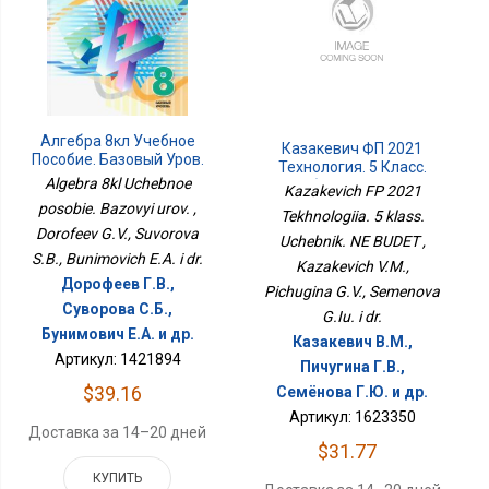
Алгебра 8кл Учебное
Казакевич ФП 2021
Пособие. Базовый Уров.
Технология. 5 Класс.
Algebra 8kl Uchebnoe
Учебник. НЕ БУДЕТ
Kazakevich FP 2021
posobie. Bazovyi urov. ,
Tekhnologiia. 5 klass.
Dorofeev G.V., Suvorova
Uchebnik. NE BUDET ,
S.B., Bunimovich E.A. i dr.
Kazakevich V.M.,
Дорофеев Г.В.,
Pichugina G.V., Semenova
Суворова С.Б.,
G.Iu. i dr.
Бунимович Е.А. и др.
Казакевич В.М.,
Артикул: 1421894
Пичугина Г.В.,
$39.16
Семёнова Г.Ю. и др.
Артикул: 1623350
Доставка за 14–20 дней
$31.77
КУПИТЬ