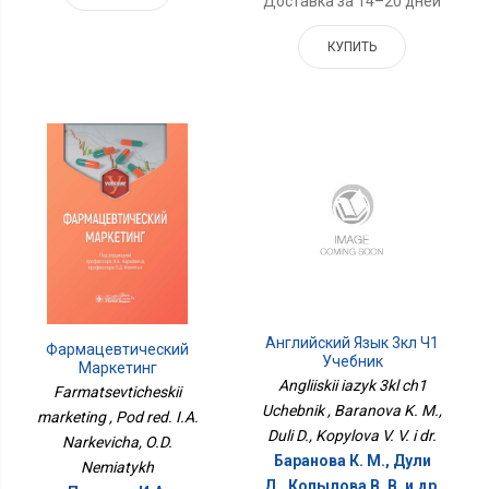
Доставка за 14–20 дней
КУПИТЬ
Английский Язык 3кл Ч1
Фармацевтический
Учебник
Маркетинг
Angliiskii iazyk 3kl ch1
Farmatsevticheskii
Uchebnik , Baranova K. M.,
marketing , Pod red. I.A.
Duli D., Kopylova V. V. i dr.
Narkevicha, O.D.
Баранова К. М., Дули
Nemiatykh
Д., Копылова В. В. и др.