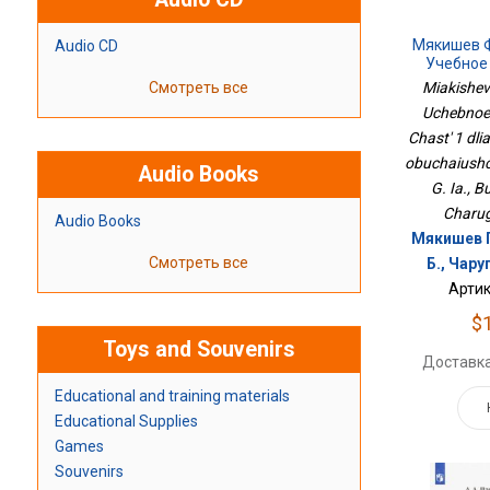
Мякишев Ф
Audio CD
Учебное 
Часть 1 Д
Смотреть все
Miakishev 
Обу
Uchebnoe 
Chast' 1 dli
obuchaiushc
Audio Books
G. Ia., B
Charug
Audio Books
Мякишев Г.
Смотреть все
Б., Чару
Артик
$
Toys and Souvenirs
Доставка
Educational and training materials
Educational Supplies
Games
Souvenirs