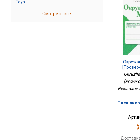
Toys
Смотреть все
Окружа
[Провер
Okruzhai
[Provero
Pleshakov A
Плешаков 
Артик
$
Доставка