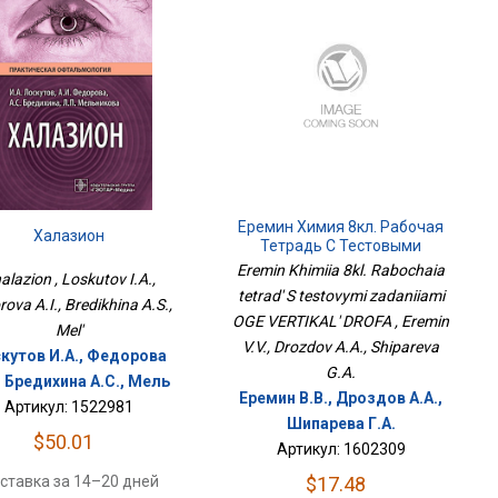
Еремин Химия 8кл. Рабочая
Халазион
Тетрадь С Тестовыми
Заданиями ОГЭ ВЕРТИКАЛЬ
Eremin Khimiia 8kl. Rabochaia
alazion , Loskutov I.A.,
ДРОФА
tetrad' S testovymi zadaniiami
ova A.I., Bredikhina A.S.,
OGE VERTIKAL' DROFA , Eremin
Mel'
V.V., Drozdov A.A., Shipareva
кутов И.А., Федорова
G.A.
, Бредихина А.С., Мель
Еремин В.В., Дроздов А.А.,
Артикул: 1522981
Шипарева Г.А.
$50.01
Артикул: 1602309
ставка за 14–20 дней
$17.48