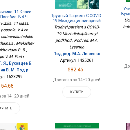
Уч
изика. 11 Класс.
Букв
Трудный Пациент С COVID-
Пособие. В 4 Ч.
Uc
19.Междисциплинарный
ля Слабовидящих
Fizika. 11 klass.
Подход
bukv
чающихся
Trudnyi patsient s COVID-
posobie. V 4 ch.
19.Mezhdistsiplinarnyi
a slabovidiashchikh
podkhod , Pod red. M.A.
hikhsia , Miakishev
Lysenko
ukhovtsev B. B.,
Под ред. М.А. Лысенко
in V. M. Pod r
Артикул: 1425261
 Я., Буховцев Б.
До
$82.46
гин В. М. Под р
ул: 1623299
Доставка за 14–20 дней
154.68
КУПИТЬ
 за 14–20 дней
КУПИТЬ