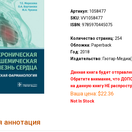
Артикул:
1058477
SKU:
VV1058477
ISBN:
9785970445075
Количество страниц:
254
Обложка:
Paperback
Год:
2018
Издательство:
Гэотар-Медиа(
Данная книга будет отправлен
Обратите внимание, что ДО
на данную книгу НЕ распрост
Ваша цена:
$22.36
Not In Stock
я аннотация