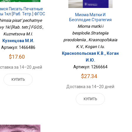
имся Писать Печатные
ы 1кл [Раб. Тетр.] ФГОС
Миома Матки И
Бесплодие.Стратегия
himsia pisat' pechatnye
Преодоления
Mioma matki i
y 1kl [Rab. tetr.] FGOS ,
besplodie.Strategiia
Kuznetsova M.I.
preodoleniia , Krasnopol'skaia
Кузнецова М.И.
K.V., Kogan I.Iu.
Артикул: 1466486
Краснопольская К.В., Коган
$17.60
И.Ю.
Артикул: 1266664
ставка за 14–20 дней
$27.34
КУПИТЬ
Доставка за 14–20 дней
КУПИТЬ