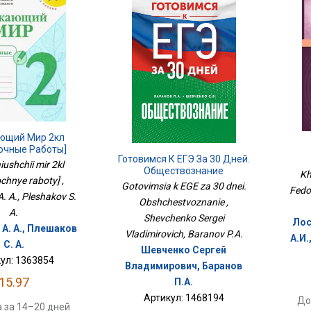
ющий Мир 2кл
очные Работы]
Готовимся К ЕГЭ За 30 Дней.
ushchii mir 2kl
Обществознание
Kh
chnye raboty] ,
Gotovimsia k EGE za 30 dnei.
Fedor
. A., Pleshakov S.
Obshchestvoznanie ,
A.
Shevchenko Sergei
Лос
А. А., Плешаков
Vladimirovich, Baranov P.A.
А.И.
С. А.
Шевченко Сергей
ул: 1363854
Владимирович, Баранов
15.97
П.А.
Артикул: 1468194
До
 за 14–20 дней