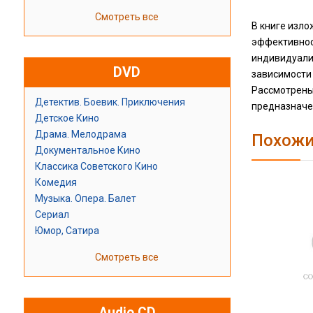
Смотреть все
В книге изл
эффективнос
индивидуали
DVD
зависимости 
Рассмотрены
Детектив. Боевик. Приключения
предназначен
Детское Кино
Драма. Мелодрама
Похожи
Документальное Кино
Классика Советского Кино
Комедия
Музыка. Опера. Балет
Сериал
Юмор, Сатира
Смотреть все
Audio CD