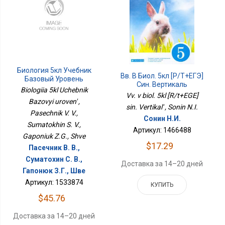
Биология 5кл Учебник
Вв. В Биол. 5кл [Р/т+ЕГЭ]
Базовый Уровень
Син. Вертикаль
Biologiia 5kl Uchebnik
Vv. v biol. 5kl [R/t+EGE]
Bazovyi uroven' ,
sin. Vertikal' , Sonin N.I.
Pasechnik V. V.,
Сонин Н.И.
Sumatokhin S. V.,
Артикул: 1466488
Gaponiuk Z.G., Shve
$17.29
Пасечник В. В.,
Суматохин С. В.,
Доставка за 14–20 дней
Гапонюк З.Г., Шве
Артикул: 1533874
КУПИТЬ
$45.76
Доставка за 14–20 дней