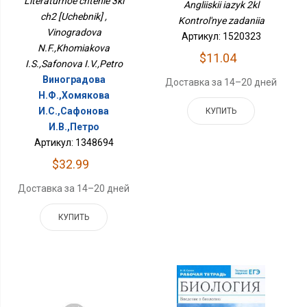
Literaturnoe chtenie 3kl
Angliiskii iazyk 2kl
ch2 [Uchebnik] ,
Kontrol'nye zadaniia
Vinogradova
Артикул: 1520323
N.F.,Khomiakova
$11.04
I.S.,Safonova I.V.,Petro
Виноградова
Доставка за 14–20 дней
Н.Ф.,Хомякова
И.С.,Сафонова
КУПИТЬ
И.В.,Петро
Артикул: 1348694
$32.99
Доставка за 14–20 дней
КУПИТЬ