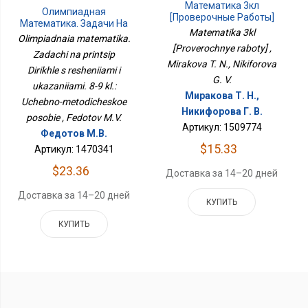
Математика 3кл
Олимпиадная
[Проверочные Работы]
Математика. Задачи На
Matematika 3kl
Принцип Дирихле С
Olimpiadnaia matematika.
Решениями И
[Proverochnye raboty] ,
Zadachi na printsip
Указаниями. 8-9 Кл.:
Mirakova T. N., Nikiforova
Учебно-Методическое
Dirikhle s resheniiami i
G. V.
Пособие
ukazaniiami. 8-9 kl.:
Миракова Т. Н.,
Uchebno-metodicheskoe
Никифорова Г. В.
posobie , Fedotov M.V.
Артикул: 1509774
Федотов М.В.
$15.33
Артикул: 1470341
$23.36
Доставка за 14–20 дней
Доставка за 14–20 дней
КУПИТЬ
КУПИТЬ