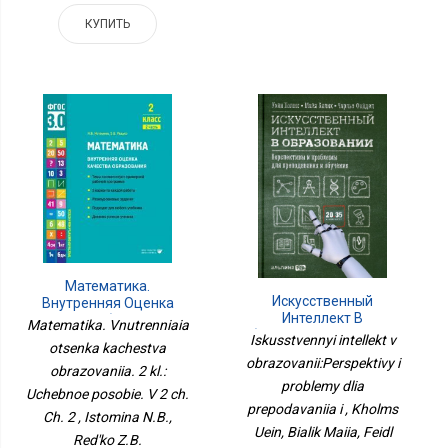
КУПИТЬ
Математика.
Искусственный
Внутренняя Оценка
Интеллект В
Качества Образования.
Matematika. Vnutrenniaia
Образовании:Перспективы
2 Кл.: Учебное Пособие.
Iskusstvennyi intellekt v
otsenka kachestva
И Проблемы Для
В 2 Ч. Ч. 2
obrazovanii:Perspektivy i
Преподавания И
obrazovaniia. 2 kl.:
problemy dlia
Uchebnoe posobie. V 2 ch.
prepodavaniia i , Kholms
Ch. 2 , Istomina N.B.,
Uein, Bialik Maiia, Feidl
Red'ko Z.B.