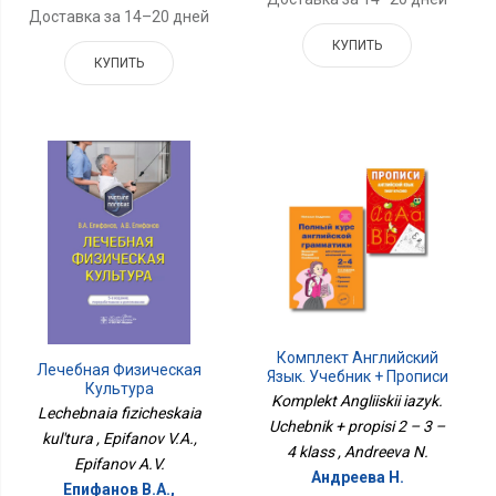
Доставка за 14–20 дней
КУПИТЬ
КУПИТЬ
Комплект Английский
Лечебная Физическая
Язык. Учебник + Прописи
Культура
2 – 3 – 4 Класс
Komplekt Angliiskii iazyk.
Lechebnaia fizicheskaia
Uchebnik + propisi 2 – 3 –
kul'tura , Epifanov V.A.,
4 klass , Andreeva N.
Epifanov A.V.
Андреева Н.
Епифанов В.А.,