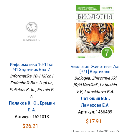
Информатика 10-11кл
Биология. Животные 7кл
Ч1 Задачник Баз. И
[Р/т] Вертикаль
Угл.ур
Informatika 10-11kl ch1
Biologiia. Zhivotnye 7kl
Zadachnik Baz. i ugl.ur ,
[R/t] Vertikal' , Latiushin
Poliakov K. Iu., Eremin E.
V.V., Lamekhova E.A.
A.
Латюшин В.В.,
Поляков К. Ю., Еремин
Ламехова Е.А.
Е. А.
Артикул: 1466489
Артикул: 1521013
$17.91
$26.21
Доставка за 14–20 дней