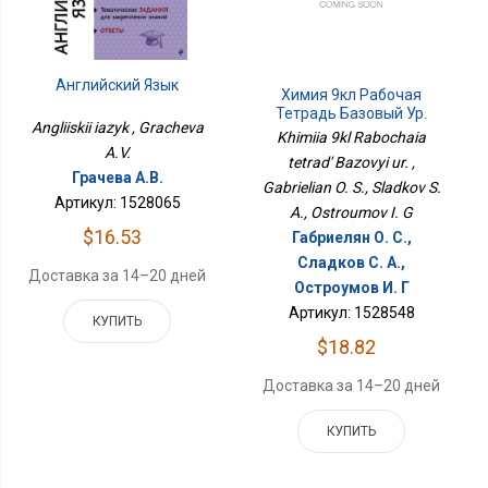
Английский Язык
Химия 9кл Рабочая
Тетрадь Базовый Ур.
Angliiskii iazyk , Gracheva
Khimiia 9kl Rabochaia
A.V.
tetrad' Bazovyi ur. ,
Грачева А.В.
Gabrielian O. S., Sladkov S.
Артикул: 1528065
A., Ostroumov I. G
$16.53
Габриелян О. С.,
Сладков С. А.,
Доставка за 14–20 дней
Остроумов И. Г
Артикул: 1528548
КУПИТЬ
$18.82
Доставка за 14–20 дней
КУПИТЬ