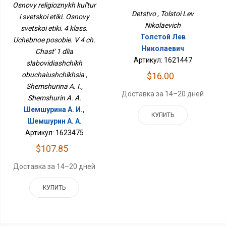
Этики. Основы Светской
Osnovy religioznykh kul'tur
Этики. 4 Класс. Учебное
Detstvo , Tolstoi Lev
i svetskoi etiki. Osnovy
Пособие. В 4 Ч. Часть 1
Nikolaevich
svetskoi etiki. 4 klass.
Для Слабовидящих
Обучающихся
Толстой Лев
Uchebnoe posobie. V 4 ch.
Николаевич
Chast' 1 dlia
Артикул: 1621447
slabovidiashchikh
obuchaiushchikhsia ,
$16.00
Shemshurina A. I.,
Доставка за 14–20 дней
Shemshurin A. A.
Шемшурина А. И.,
КУПИТЬ
Шемшурин А. А.
Артикул: 1623475
$107.85
Доставка за 14–20 дней
КУПИТЬ