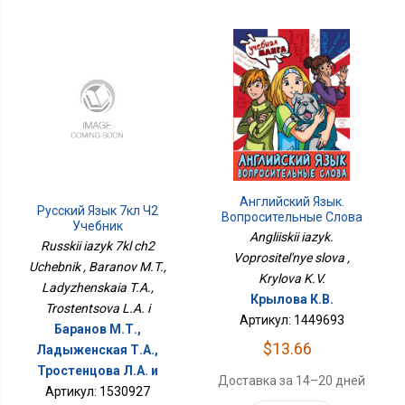
Английский Язык.
Русский Язык 7кл Ч2
Вопросительные Слова
Учебник
Angliiskii iazyk.
Russkii iazyk 7kl ch2
Voprositel'nye slova ,
Uchebnik , Baranov M.T.,
Krylova K.V.
Ladyzhenskaia T.A.,
Крылова К.В.
Trostentsova L.A. i
Артикул: 1449693
Баранов М.Т.,
$13.66
Ладыженская Т.А.,
Тростенцова Л.А. и
Доставка за 14–20 дней
Артикул: 1530927