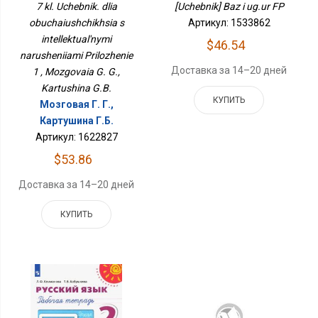
7 kl. Uchebnik. dlia
[Uchebnik] Baz i ug.ur FP
Нарушениями
obuchaiushchikhsia s
Приложение 1
Артикул: 1533862
intellektual'nymi
$46.54
narusheniiami Prilozhenie
Доставка за 14–20 дней
1 , Mozgovaia G. G.,
Kartushina G.B.
КУПИТЬ
Мозговая Г. Г.,
Картушина Г.Б.
Артикул: 1622827
$53.86
Доставка за 14–20 дней
КУПИТЬ