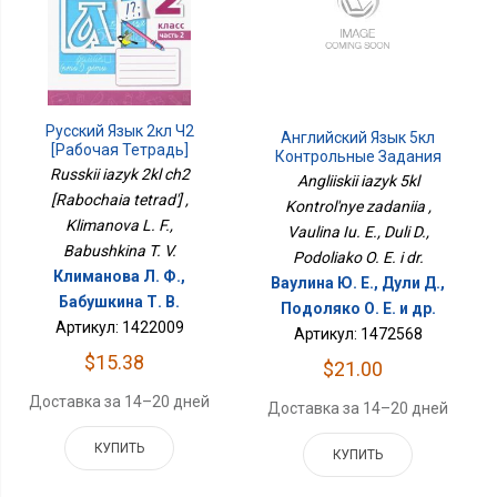
Русский Язык 2кл Ч2
Английский Язык 5кл
[Рабочая Тетрадь]
Контрольные Задания
Russkii iazyk 2kl ch2
Angliiskii iazyk 5kl
[Rabochaia tetrad'] ,
Kontrol'nye zadaniia ,
Klimanova L. F.,
Vaulina Iu. E., Duli D.,
Babushkina T. V.
Podoliako O. E. i dr.
Климанова Л. Ф.,
Ваулина Ю. Е., Дули Д.,
Бабушкина Т. В.
Подоляко О. Е. и др.
Артикул: 1422009
Артикул: 1472568
$15.38
$21.00
Доставка за 14–20 дней
Доставка за 14–20 дней
КУПИТЬ
КУПИТЬ