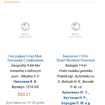
География 5-6кл Мой
Биология 7-9 Кл
Тренажёр С Цифровым
Практ.молекул.генетика
Пом.
Практик Угл
Geografiia 5-6kl Moi
Biologiia 7-9 kl
trenazher s tsifrovym
Prakt.molekul.genetika
pom. , Nikolina V. V.
Praktik Ugl , Aul'chenko Iu.
Николина В. В.
S., Battulin N. R., Borodin
Артикул: 1516160
P. M. i d
Аульченко Ю. С.,
$20.21
Баттулин Н. Р.,
Доставка за 14–20 дней
Бородин П. М. и д