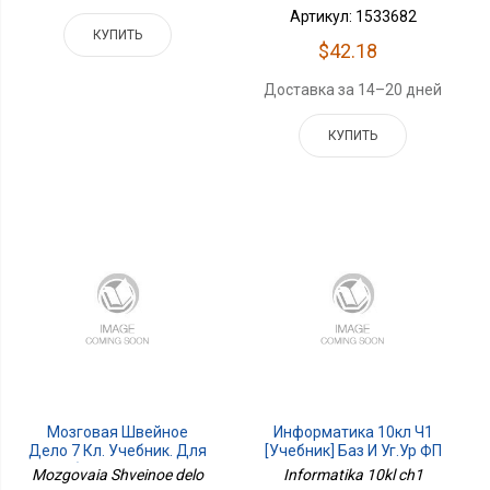
Артикул: 1533682
КУПИТЬ
$42.18
Доставка за 14–20 дней
КУПИТЬ
Мозговая Швейное
Информатика 10кл Ч1
Дело 7 Кл. Учебник. Для
[Учебник] Баз И Уг.ур ФП
Обучающихся С
Mozgovaia Shveinoe delo
Informatika 10kl ch1
Интеллектуальными