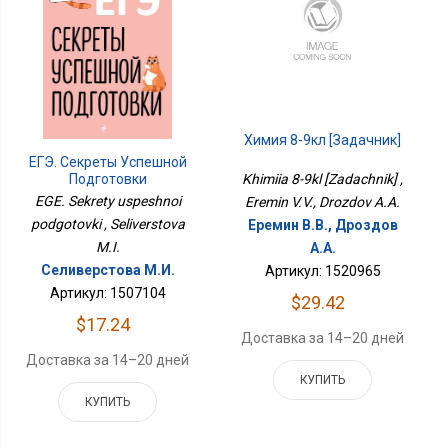
Химия 8-9кл [Задачник]
ЕГЭ. Секреты Успешной
Подготовки
Khimiia 8-9kl [Zadachnik] ,
EGE. Sekrety uspeshnoi
Eremin V.V., Drozdov A.A.
podgotovki , Seliverstova
Еремин В.В., Дроздов
M.I.
А.А.
Селиверстова М.И.
Артикул: 1520965
Артикул: 1507104
$29.42
$17.24
Доставка за 14–20 дней
Доставка за 14–20 дней
КУПИТЬ
КУПИТЬ