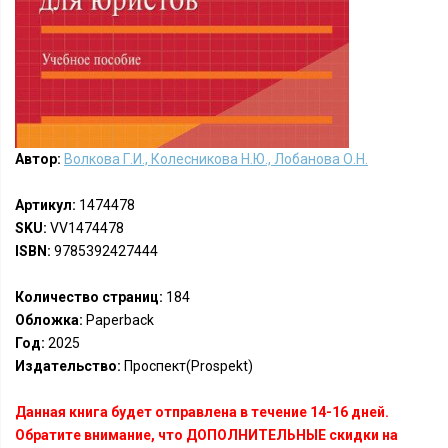
Автор:
Волкова Г.И., Колесникова Н.Ю., Лобанова О.Н.
Артикул:
1474478
SKU:
VV1474478
ISBN:
9785392427444
Количество страниц:
184
Обложка:
Paperback
Год:
2025
Издательство:
Проспект(Prospekt)
Данная книга будет отправлена в течение 14-16 дней.
Обратите внимание, что ДОПОЛНИТЕЛЬНЫЕ скидки на