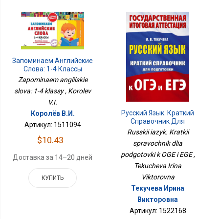
Запоминаем Английские
Слова: 1-4 Классы
Zapominaem angliiskie
slova: 1-4 klassy , Korolev
V.I.
Русский Язык. Краткий
Королёв В.И.
Справочник Для
Артикул: 1511094
Подготовки К ОГЭ И ЕГЭ
Russkii iazyk. Kratkii
$10.43
spravochnik dlia
podgotovki k OGE i EGE ,
Доставка за 14–20 дней
Tekucheva Irina
Viktorovna
КУПИТЬ
Текучева Ирина
Викторовна
Артикул: 1522168