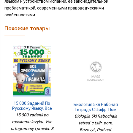
языком и устройством Испании, ее законодательной
проблематикой, современными правоведческими
особенностями.
Похожие товары
15 000 Заданий По
Биология 5кл Рабочая
Русскому Языку. Все
Тетрадь C Цифр. Пом.
Орфограммы И Правила.
Базовый
15 000 zadanii po
Biologiia 5kl Rabochaia
3 Класс
russkomu iazyku. Vse
tetrad' c tsifr. pom.
orfogrammy i pravila. 3
Bazovyi , Pod red.