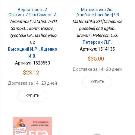
Вероятность И
Математика 2кл
Статист.7-9кл Самост. И
[Учебное Пособие] Ч3
Контр. Базов
Углуб. Уровень
Veroiatnost' i statist.7-9kl
Matematika 2kl [Uchebnoe
Samost. i kontr. Bazov ,
posobie] ch3 uglub.
Vysotskii I.R., Iashchenko
uroven' , Peterson L.G.
I.V.
Петерсон Л.Г.
Высоцкий И.Р., Ященко
Артикул: 1514135
И.В.
$35.00
Артикул: 1528553
Доставка за 14–20 дней
$23.12
КУПИТЬ
Доставка за 14–20 дней
КУПИТЬ