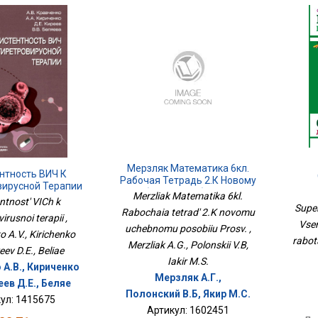
Мерзляк Математика 6кл.
нтность ВИЧ К
Рабочая Тетрадь 2.К Новому
вирусной Терапии
Подг
Учебному Пособию Просв.
Merzliak Matematika 6kl.
Пр
ntnost' VICh k
Super
Rabochaia tetrad' 2.K novomu
virusnoi terapii ,
Vse
uchebnomu posobiiu Prosv. ,
 A.V., Kirichenko
rabot
Merzliak A.G., Polonskii V.B,
reev D.E., Beliae
Iakir M.S.
 А.В., Кириченко
Мерзляк А.Г.,
еев Д.Е., Беляе
Полонский В.Б, Якир М.С.
ул: 1415675
Артикул: 1602451