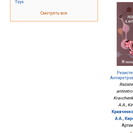
Toys
Смотреть все
Резисте
Антиретро
Reziste
antiretro
Kravchenko
A.A., Ki
Кравченко
А.А., Кир
Артик