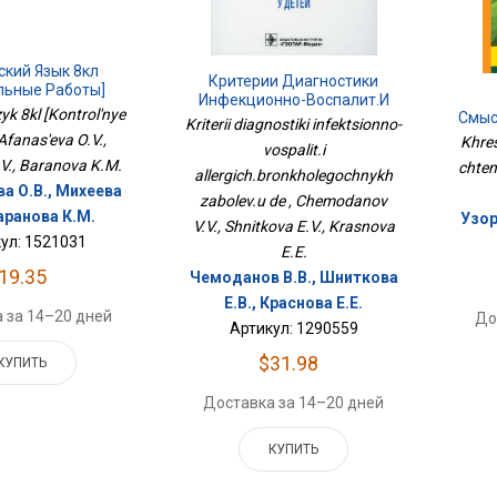
ский Язык 8кл
Критерии Диагностики
льные Работы]
Инфекционно-Воспалит.и
zyk 8kl [Kontrol'nye
Смыс
Аллергич.бронхолегочных
Kriterii diagnostiki infektsionno-
Заболев.у Де
 Afanas'eva O.V.,
Khre
vospalit.i
.V., Baranova K.M.
chten
allergich.bronkholegochnykh
а О.В., Михеева
zabolev.u de , Chemodanov
Баранова К.М.
Узор
V.V., Shnitkova E.V., Krasnova
ул: 1521031
E.E.
19.35
Чемоданов В.В., Шниткова
Е.В., Краснова Е.Е.
 за 14–20 дней
До
Артикул: 1290559
$31.98
КУПИТЬ
Доставка за 14–20 дней
КУПИТЬ