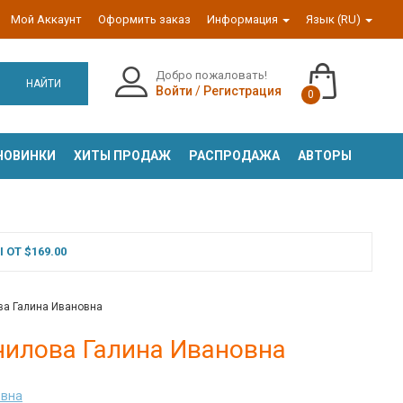
Мой Аккаунт
Оформить заказ
Информация
Язык (RU)
Добро пожаловать!
НАЙТИ
Войти
/
Регистрация
0
НОВИНКИ
ХИТЫ ПРОДАЖ
РАСПРОДАЖА
АВТОРЫ
ОТ $169.00
ова Галина Ивановна
анилова Галина Ивановна
овна