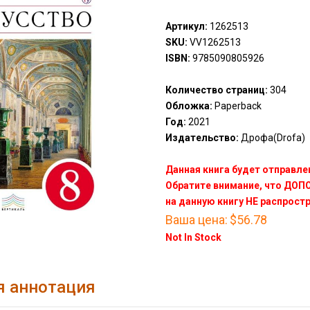
Артикул:
1262513
SKU:
VV1262513
ISBN:
9785090805926
Количество страниц:
304
Обложка:
Paperback
Год:
2021
Издательство:
Дрофа(Drofa)
Данная книга будет отправлен
Обратите внимание, что ДО
на данную книгу НЕ распрост
Ваша цена:
$56.78
Not In Stock
я аннотация