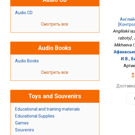
Audio CD
Англий
Смотреть все
[Контро
Angliiskii ia
raboty] ,
Mikheeva I
Audio Books
Афанасьев
И.В., 
Audio Books
Артик
Смотреть все
$
Доставка
Toys and Souvenirs
Educational and training materials
Educational Supplies
Games
Souvenirs