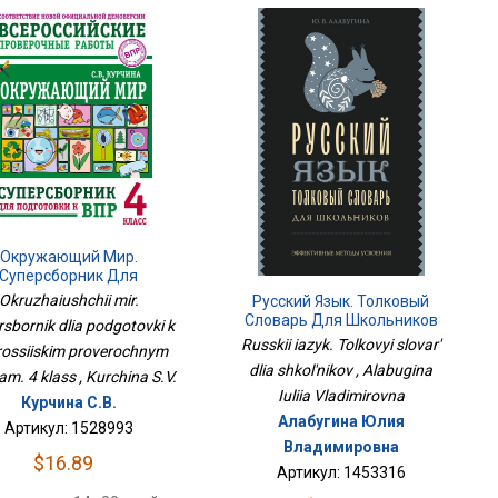
Окружающий Мир.
Суперсборник Для
отовки К Всероссийским
Okruzhaiushchii mir.
Русский Язык. Толковый
оверочным Работам. 4
Словарь Для Школьников
sbornik dlia podgotovki k
Класс
Russkii iazyk. Tolkovyi slovar'
rossiiskim proverochnym
dlia shkol'nikov , Alabugina
am. 4 klass , Kurchina S.V.
Iuliia Vladimirovna
Курчина С.В.
Алабугина Юлия
Артикул: 1528993
Владимировна
$16.89
Артикул: 1453316