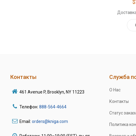
$
Доставка
Контакты
Служба п
О Нас
461 Avenue P, Brooklyn, NY 11223
Контакты
Телефон:
888-564-4664
Статус заказ
Email:
orders@kniga.com
Политика ко
Работаем: 11:00–19:00 (EST), пн-пт
Возврат и о