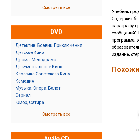
Смотреть все
Учебник прод
Содержит бо
параграфу пр
DVD
сообщений". 
программа, 
Детектив. Боевик. Приключения
образовател
Детское Кино
издание, сте
Драма. Мелодрама
Документальное Кино
Похожи
Классика Советского Кино
Комедия
Музыка. Опера. Балет
Сериал
Юмор, Сатира
Смотреть все
Audio CD