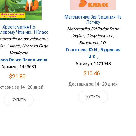
Математика 3кл Задания На
Логику
Хрестоматия По
Matematika 3kl Zadaniia na
ловому Чтению. 1 Класс
logiku , Glagoleva Iu.I.,
stomatiia po smyslovomu
Budennaia I.O.,
iiu. 1 klass , Uzorova Ol'ga
Глаголева Ю.И., Буденная
Vasil'evna
И.О.,
ова Ольга Васильевна
Артикул: 1421948
Артикул: 1453681
$10.46
$21.80
Доставка за 14–20 дней
ставка за 14–20 дней
КУПИТЬ
КУПИТЬ