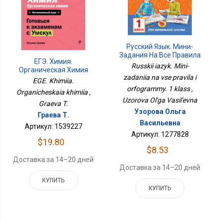
Русский Язык. Мини-
Задания На Все Правила
ЕГЭ. Химия.
И Орфограммы. 1 Класс
Russkii iazyk. Mini-
Органическая Химия
zadaniia na vse pravila i
EGE. Khimiia.
orfogrammy. 1 klass ,
Organicheskaia khimiia ,
Uzorova Ol'ga Vasil'evna
Graeva T.
Узорова Ольга
Граева Т.
Васильевна
Артикул: 1539227
Артикул: 1277828
$19.80
$8.53
Доставка за 14–20 дней
Доставка за 14–20 дней
КУПИТЬ
КУПИТЬ