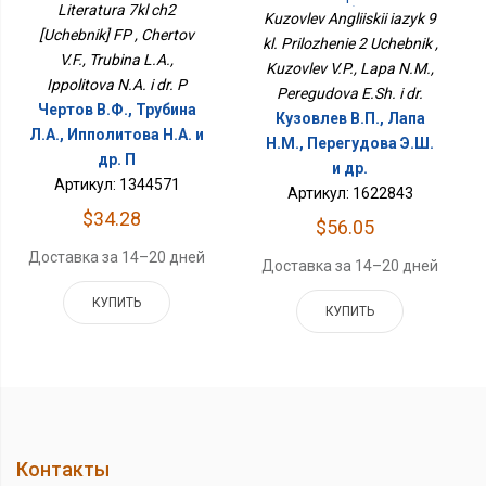
Literatura 7kl ch2
Учебник
Kuzovlev Angliiskii iazyk 9
[Uchebnik] FP , Chertov
kl. Prilozhenie 2 Uchebnik ,
V.F., Trubina L.A.,
Kuzovlev V.P., Lapa N.M.,
Ippolitova N.A. i dr. P
Peregudova E.Sh. i dr.
Чертов В.Ф., Трубина
Кузовлев В.П., Лапа
Л.А., Ипполитова Н.А. и
Н.М., Перегудова Э.Ш.
др. П
и др.
Артикул: 1344571
Артикул: 1622843
$34.28
$56.05
Доставка за 14–20 дней
Доставка за 14–20 дней
КУПИТЬ
КУПИТЬ
Контакты