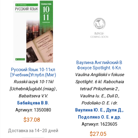
Ваулина Английский В
Фокусе Spotlight. 6 Кл.
Русский Язык 10-11кл
Рабочая Тетрадь
Vaulina Angliiskii v fokuse
[Учебник]углубл.(мяг)
Приложение 2
Spotlight. 6 kl. Rabochaia
Russkii iazyk 10-11kl
tetrad' Prilozhenie 2 ,
[Uchebnik]uglubl.(miag) ,
Vaulina Iu. E., Duli D.,
Babaitseva V.V.
Podoliako O. E. i dr.
Бабайцева В.В.
Ваулина Ю. Е., Дули Д.,
Артикул: 1350080
Подоляко О. Е. и др.
$37.08
Артикул: 1623605
Доставка за 14–20 дней
$27.05