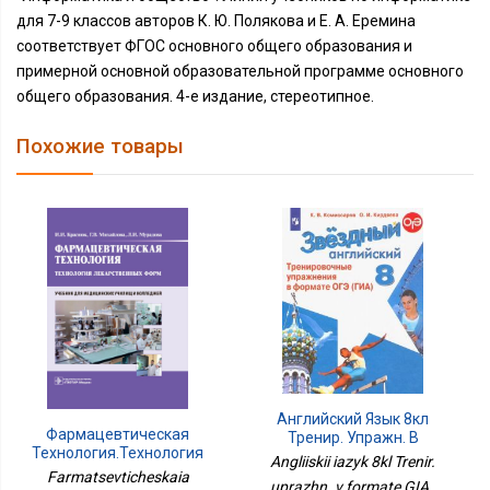
для 7-9 классов авторов К. Ю. Полякова и Е. А. Еремина
соответствует ФГОС основного общего образования и
примерной основной образовательной программе основного
общего образования. 4-е издание, стереотипное.
Похожие товары
Английский Язык 8кл
Фармацевтическая
Тренир. Упражн. В
Технология.Технология
Формате ГИА
Angliiskii iazyk 8kl Trenir.
Лекарственных Форм
Farmatsevticheskaia
uprazhn. v formate GIA ,