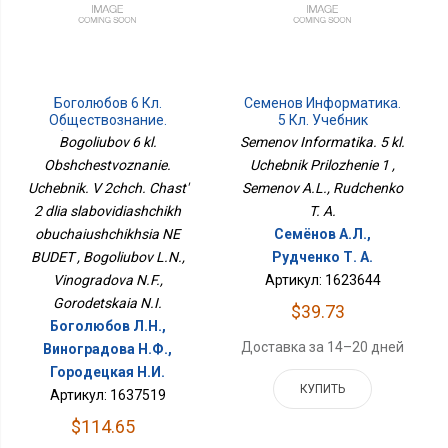
Боголюбов 6 Кл.
Семенов Информатика.
Обществознание.
5 Кл. Учебник
Учебник. В 2чч. Часть 2
Приложение 1
Bogoliubov 6 kl.
Semenov Informatika. 5 kl.
Для Слабовидящих
Obshchestvoznanie.
Uchebnik Prilozhenie 1 ,
Обучающихся НЕ БУДЕТ
Uchebnik. V 2chch. Chast'
Semenov A.L., Rudchenko
2 dlia slabovidiashchikh
T. A.
obuchaiushchikhsia NE
Семёнов А.Л.,
BUDET , Bogoliubov L.N.,
Рудченко Т. А.
Vinogradova N.F.,
Артикул: 1623644
Gorodetskaia N.I.
$39.73
Боголюбов Л.Н.,
Доставка за 14–20 дней
Виноградова Н.Ф.,
Городецкая Н.И.
КУПИТЬ
Артикул: 1637519
$114.65