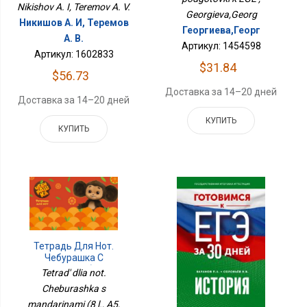
Nikishov A. I, Teremov A. V.
Georgieva,Georg
Никишов А. И, Теремов
Георгиева,Георг
А. В.
Артикул: 1454598
Артикул: 1602833
$31.84
$56.73
Доставка за 14–20 дней
Доставка за 14–20 дней
КУПИТЬ
КУПИТЬ
Тетрадь Для Нот.
Чебурашка С
Мандаринами (8 Л., А5,
Tetrad' dlia not.
Горизонтальная,
Cheburashka s
Скрепка)
mandarinami (8 l., A5,