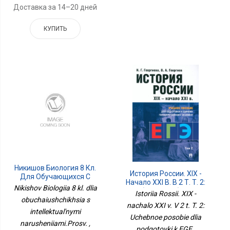
Доставка за 14–20 дней
КУПИТЬ
Никишов Биология 8 Кл.
История России. XIX -
Для Обучающихся С
Начало XXI В. В 2 Т. Т. 2:
Интеллектуальными
Nikishov Biologiia 8 kl. dlia
Учебное Пособие Для
Istoriia Rossii. XIX -
Нарушениями.Просв.
Подготовки К ЕГЭ
obuchaiushchikhsia s
nachalo XXI v. V 2 t. T. 2:
intellektual'nymi
Uchebnoe posobie dlia
narusheniiami.Prosv. ,
podgotovki k EGE ,