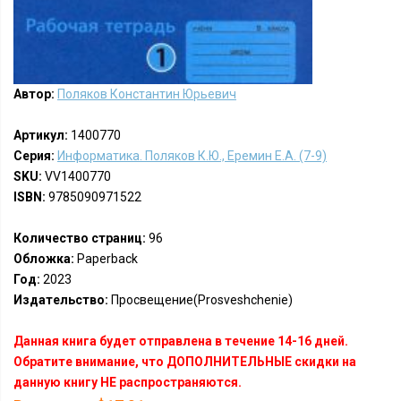
Автор:
Поляков Константин Юрьевич
Артикул:
1400770
Серия:
Информатика. Поляков К.Ю., Еремин Е.А. (7-9)
SKU:
VV1400770
ISBN:
9785090971522
Количество страниц:
96
Обложка:
Paperback
Год:
2023
Издательство:
Просвещение(Prosveshchenie)
Данная книга будет отправлена в течение 14-16 дней.
Обратите внимание, что ДОПОЛНИТЕЛЬНЫЕ скидки на
данную книгу НЕ распространяются.