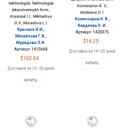
tekhnologiia.Tekhnologiia
Komissarov K. V.,
lekarstvennykh form ,
Kirdiaeva O. I.
Krasniuk I.I., Mikhailova
Комиссаров К. В.,
G.V., Muradova L.I.
Кирдяева О. И.
Краснюк И.И.,
Артикул: 1420075
Михайлова Г.В.,
$16.25
Мурадова Л.И.
Артикул: 1415668
Доставка за 14–20 дней
$102.04
КУПИТЬ
Доставка за 14–20 дней
КУПИТЬ