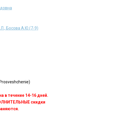
идовна
., Босова А.Ю.(7-9)
rosveshchenie)
а в течение 14-16 дней.
ПОЛНИТЕЛЬНЫЕ скидки
раняются.