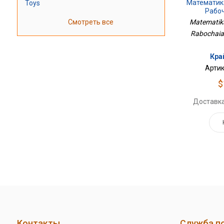
Математика
Toys
Рабо
Смотреть все
Matematika
Rabochaia 
Кра
Артик
$
Доставка
Контакты
Служба п