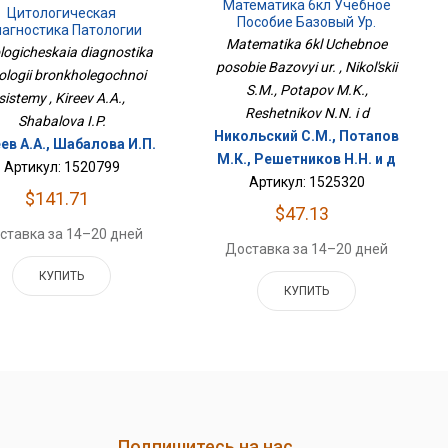
Математика 6кл Учебное
Цитологическая
Пособие Базовый Ур.
агностика Патологии
Matematika 6kl Uchebnoe
нхолегочной Системы
ologicheskaia diagnostika
posobie Bazovyi ur. , Nikol'skii
ologii bronkholegochnoi
S.M., Potapov M.K.,
sistemy , Kireev A.A.,
Reshetnikov N.N. i d
Shabalova I.P.
Никольский С.М., Потапов
ев А.А., Шабалова И.П.
М.К., Решетников Н.Н. и д
Артикул: 1520799
Артикул: 1525320
$141.71
$47.13
ставка за 14–20 дней
Доставка за 14–20 дней
КУПИТЬ
КУПИТЬ
Подпишитесь на нас