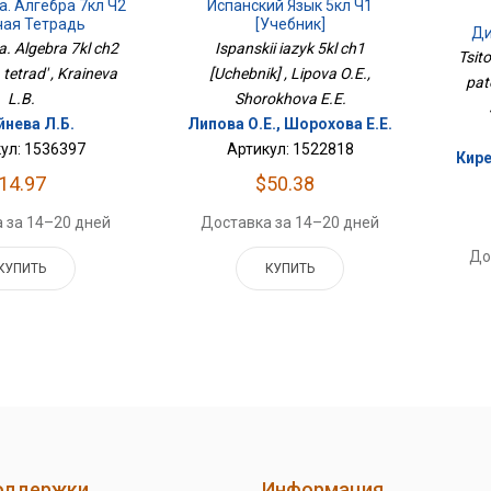
. Алгебра 7кл Ч2
Испанский Язык 5кл Ч1
чая Тетрадь
[Учебник]
Ди
. Algebra 7kl ch2
Ispanskii iazyk 5kl ch1
Бро
Tsit
tetrad' , Kraineva
[Uchebnik] , Lipova O.E.,
pat
L.B.
Shorokhova E.E.
йнева Л.Б.
Липова О.Е., Шорохова Е.Е.
ул: 1536397
Артикул: 1522818
Кире
14.97
$50.38
 за 14–20 дней
Доставка за 14–20 дней
До
КУПИТЬ
КУПИТЬ
оддержки
Информация