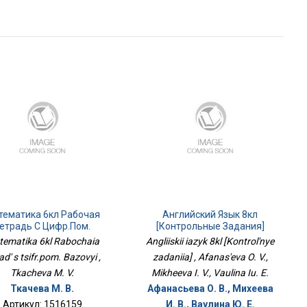
тематика 6кл Рабочая
Английский Язык 8кл
етрадь С Цифр.пом.
[Контрольные Задания]
Базовый
ematika 6kl Rabochaia
Angliiskii iazyk 8kl [Kontrol'nye
ad' s tsifr.pom. Bazovyi ,
zadaniia] , Afanas'eva O. V.,
Tkacheva M. V.
Mikheeva I. V., Vaulina Iu. E.
Ткачева М. В.
Афанасьева О. В., Михеева
Артикул: 1516159
И. В., Ваулина Ю. Е.