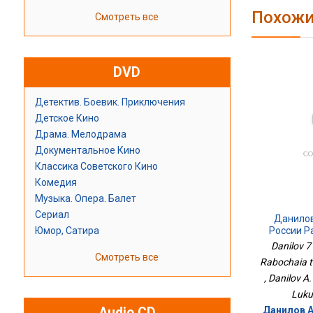
Похожи
Смотреть все
DVD
Детектив. Боевик. Приключения
Детское Кино
Драма. Мелодрама
Документальное Кино
Классика Советского Кино
Комедия
Музыка. Опера. Балет
Сериал
Данилов
Юмор, Сатира
России Р
При
Danilov 7 
Смотреть все
Rabochaia te
, Danilov A.
Lukut
Audio CD
Данилов А.