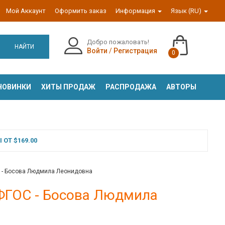
Мой Аккаунт
Оформить заказ
Информация
Язык (RU)
Добро пожаловать!
НАЙТИ
Войти
/
Регистрация
0
НОВИНКИ
ХИТЫ ПРОДАЖ
РАСПРОДАЖА
АВТОРЫ
ОТ $169.00
С - Босова Людмила Леонидовна
 ФГОС - Босова Людмила