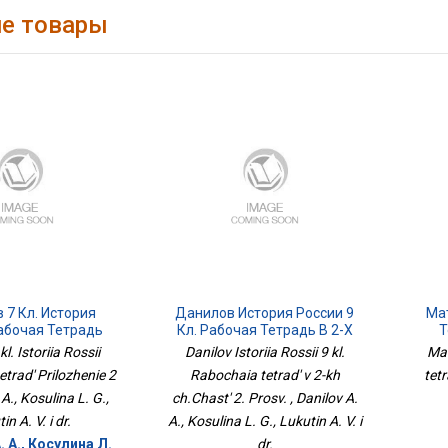
е товары
 7 Кл. История
Данилов История России 9
Ма
абочая Тетрадь
Кл. Рабочая Тетрадь В 2-Х
Т
ложение 2
Ч.Часть 2. Просв.
kl. Istoriia Rossii
Danilov Istoriia Rossii 9 kl.
Mat
trad' Prilozhenie 2
Rabochaia tetrad' v 2-kh
tetr
 A., Kosulina L. G.,
ch.Chast' 2. Prosv. , Danilov A.
in A. V. i dr.
A., Kosulina L. G., Lukutin A. V. i
 А., Косулина Л.
dr.