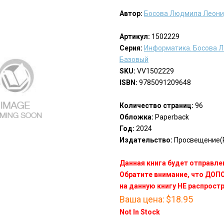
Автор:
Босова Людмила Леон
Артикул:
1502229
Серия:
Информатика. Босова Л.Л
Базовый
SKU:
VV1502229
ISBN:
9785091209648
Количество страниц:
96
Обложка:
Paperback
Год:
2024
Издательство:
Просвещение(P
Данная книга будет отправлен
Обратите внимание, что ДО
на данную книгу НЕ распрост
Ваша цена:
$18.95
Not In Stock