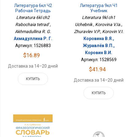
Литература 6кл Ч2
Литература 9кл Ч1
Рабочая Тетрадь
Учебник
Literatura 6kl ch2
Literatura 9kl ch1
Rabochaia tetrad' ,
Uchebnik , Korovina V.Ia.,
Akhmadullina R. G.
Zhuravlev V.P., Korovin V.I.
Ахмадуллина Р. Г.
Коровина В.Я.,
Артикул: 1526883
Журавлёв В.П.,
Коровин В.И.
$16.89
Артикул: 1528569
Доставка за 14–20 дней
$41.94
КУПИТЬ
Доставка за 14–20 дней
КУПИТЬ