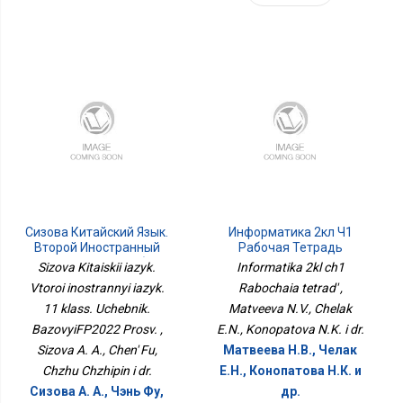
Сизова Китайский Язык.
Информатика 2кл Ч1
Второй Иностранный
Рабочая Тетрадь
Язык. 11 Класс. Учебник.
Sizova Kitaiskii iazyk.
Informatika 2kl ch1
БазовыйФП2022 Просв.
Vtoroi inostrannyi iazyk.
Rabochaia tetrad' ,
11 klass. Uchebnik.
Matveeva N.V., Chelak
BazovyiFP2022 Prosv. ,
E.N., Konopatova N.K. i dr.
Sizova A. A., Chen' Fu,
Матвеева Н.В., Челак
Chzhu Chzhipin i dr.
Е.Н., Конопатова Н.К. и
Сизова А. А., Чэнь Фу,
др.