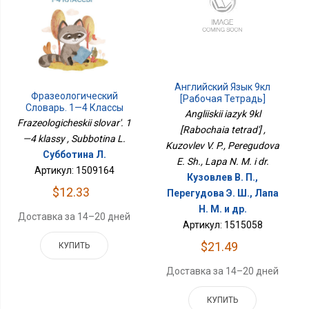
Английский Язык 9кл
Фразеологический
[Рабочая Тетрадь]
Словарь. 1—4 Классы
Angliiskii iazyk 9kl
Frazeologicheskii slovar'. 1
[Rabochaia tetrad'] ,
—4 klassy , Subbotina L.
Kuzovlev V. P., Peregudova
Субботина Л.
E. Sh., Lapa N. M. i dr.
Артикул: 1509164
Кузовлев В. П.,
$12.33
Перегудова Э. Ш., Лапа
Н. М. и др.
Доставка за 14–20 дней
Артикул: 1515058
$21.49
КУПИТЬ
Доставка за 14–20 дней
КУПИТЬ