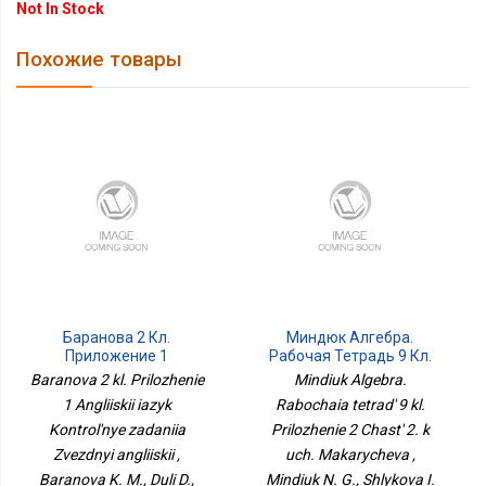
Not In Stock
Похожие товары
Баранова 2 Кл.
Миндюк Алгебра.
Приложение 1
Рабочая Тетрадь 9 Кл.
Английский Язык
Приложение 2 Часть 2. К
Baranova 2 kl. Prilozhenie
Mindiuk Algebra.
Контрольные Задания
Уч. Макарычева
1 Angliiskii iazyk
Rabochaia tetrad' 9 kl.
Звездный Английский
Kontrol'nye zadaniia
Prilozhenie 2 Chast' 2. k
Zvezdnyi angliiskii ,
uch. Makarycheva ,
Baranova K. M., Duli D.,
Mindiuk N. G., Shlykova I.