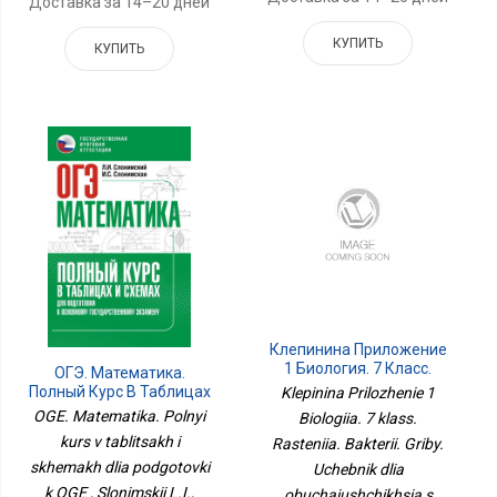
Доставка за 14–20 дней
КУПИТЬ
КУПИТЬ
Клепинина Приложение
1 Биология. 7 Класс.
ОГЭ. Математика.
Растения. Бактерии.
Полный Курс В Таблицах
Klepinina Prilozhenie 1
Грибы. Учебник Для
И Схемах Для
OGE. Matematika. Polnyi
Biologiia. 7 klass.
Обучающихся С
Подготовки К ОГЭ
kurs v tablitsakh i
Rasteniia. Bakterii. Griby.
Интеллектуальными
Нарушениями НЕ БУДЕТ
skhemakh dlia podgotovki
Uchebnik dlia
k OGE , Slonimskii L.I.,
obuchaiushchikhsia s