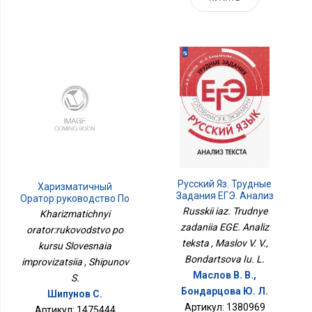
Русский Яз. Трудные
Харизматичный
Задания ЕГЭ. Анализ
Оратор:руководство По
Текста
Курсу Словесная
Russkii iaz. Trudnye
Kharizmatichnyi
Импровизация
zadaniia EGE. Analiz
orator:rukovodstvo po
teksta , Maslov V. V.,
kursu Slovesnaia
Bondartsova Iu. L.
improvizatsiia , Shipunov
Маслов В. В.,
S.
Бондарцова Ю. Л.
Шипунов С.
Артикул: 1380969
Артикул: 1475444