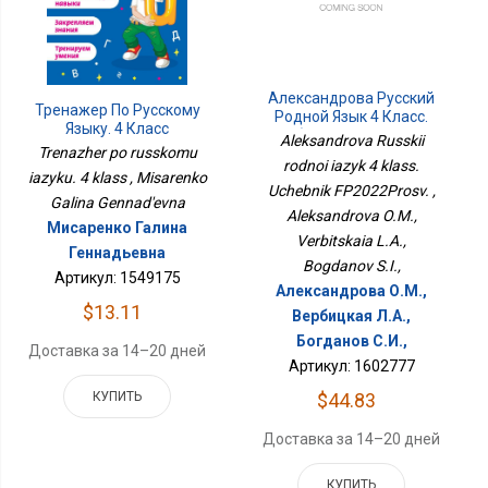
Александрова Русский
Тренажер По Русскому
Родной Язык 4 Класс.
Языку. 4 Класс
Учебник ФП2022Просв.
Aleksandrova Russkii
Trenazher po russkomu
rodnoi iazyk 4 klass.
iazyku. 4 klass , Misarenko
Uchebnik FP2022Prosv. ,
Galina Gennad'evna
Aleksandrova O.M.,
Мисаренко Галина
Verbitskaia L.A.,
Геннадьевна
Bogdanov S.I.,
Артикул: 1549175
Александрова О.М.,
$13.11
Вербицкая Л.А.,
Богданов С.И.,
Доставка за 14–20 дней
Артикул: 1602777
КУПИТЬ
$44.83
Доставка за 14–20 дней
КУПИТЬ