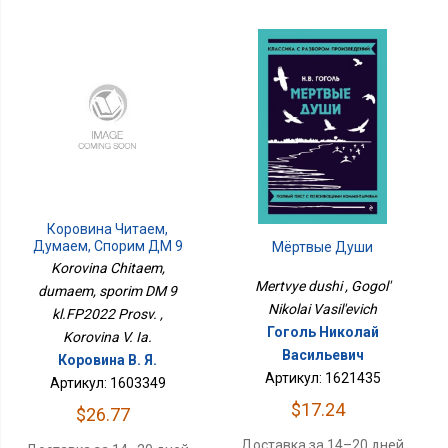
Коровина Читаем,
Думаем, Спорим ДМ 9
Мёртвые Души
Кл.ФП2022 Просв.
Korovina Chitaem,
Mertvye dushi , Gogol'
dumaem, sporim DM 9
Nikolai Vasil'evich
kl.FP2022 Prosv. ,
Гоголь Николай
Korovina V. Ia.
Васильевич
Коровина В. Я.
Артикул: 1621435
Артикул: 1603349
$17.24
$26.77
Доставка за 14–20 дней