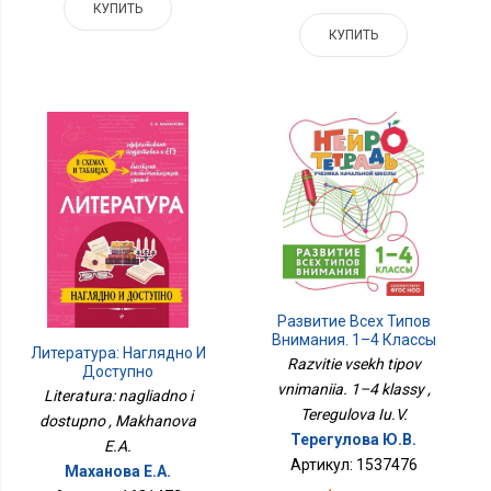
КУПИТЬ
КУПИТЬ
Развитие Всех Типов
Внимания. 1–4 Классы
Литература: Наглядно И
Razvitie vsekh tipov
Доступно
vnimaniia. 1–4 klassy ,
Literatura: nagliadno i
Teregulova Iu.V.
dostupno , Makhanova
Терегулова Ю.В.
E.A.
Артикул: 1537476
Маханова Е.А.