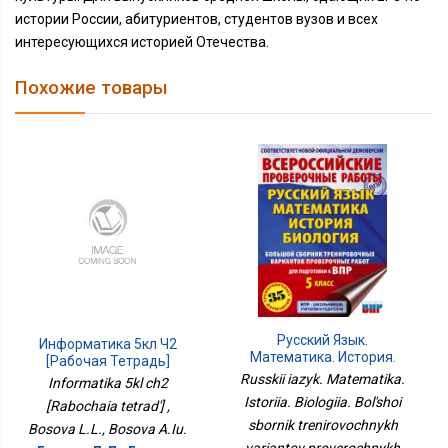
истории России, абитуриентов, студентов вузов и всех
интересующихся историей Отечества.
Похожие товары
Русский Язык.
Информатика 5кл Ч2
Математика. История.
[Рабочая Тетрадь]
Биология. Большой
Russkii iazyk. Matematika.
Informatika 5kl ch2
Сборник Тренировочных
Istoriia. Biologiia. Bol'shoi
[Rabochaia tetrad'] ,
Вариантов Проверочных
Работ Для Подготовки К
sbornik trenirovochnykh
Bosova L.L., Bosova A.Iu.
ВПР. 5 Класс
variantov proverochnykh