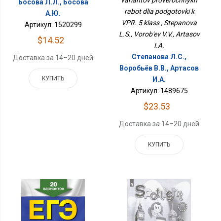
Босова Л.Л., Босова
rabot dlia podgotovki k
А.Ю.
VPR. 5 klass , Stepanova
Артикул: 1520299
L.S., Vorob'ev V.V., Artasov
$14.52
I.A.
Степанова Л.С.,
Доставка за 14–20 дней
Воробьёв В.В., Артасов
КУПИТЬ
И.А.
Артикул: 1489675
$23.53
Доставка за 14–20 дней
КУПИТЬ