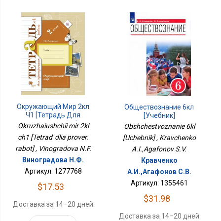
Окружающий Мир 2кл
Обществознание 6кл
Ч1 [Тетрадь Для
[Учебник]
Провер. Работ]
Okruzhaiushchii mir 2kl
Obshchestvoznanie 6kl
ch1 [Tetrad' dlia prover.
[Uchebnik] , Kravchenko
rabot] , Vinogradova N.F.
A.I.,Agafonov S.V.
Виноградова Н.Ф.
Кравченко
Артикул: 1277768
А.И.,Агафонов С.В.
Артикул: 1355461
$17.53
$31.98
Доставка за 14–20 дней
Доставка за 14–20 дней