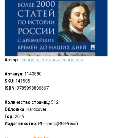
Автор:
Георгиева Наталья Георгиевна
Артикул:
1140880
SKU:
141505
ISBN:
9785998806667
Количество страниц:
512
Обложка:
Hardcover
Год:
2019
Издательство:
РГ-Пресс(RG-Press)