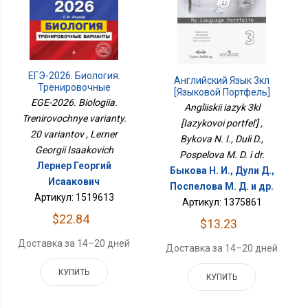
ЕГЭ-2026. Биология.
Английский Язык 3кл
Тренировочные
[Языковой Портфель]
Варианты. 20 Вариантов
EGE-2026. Biologiia.
Angliiskii iazyk 3kl
Trenirovochnye varianty.
[Iazykovoi portfel'] ,
20 variantov , Lerner
Bykova N. I., Duli D.,
Georgii Isaakovich
Pospelova M. D. i dr.
Лернер Георгий
Быкова Н. И., Дули Д.,
Исаакович
Поспелова М. Д. и др.
Артикул: 1519613
Артикул: 1375861
$22.84
$13.23
Доставка за 14–20 дней
Доставка за 14–20 дней
КУПИТЬ
КУПИТЬ