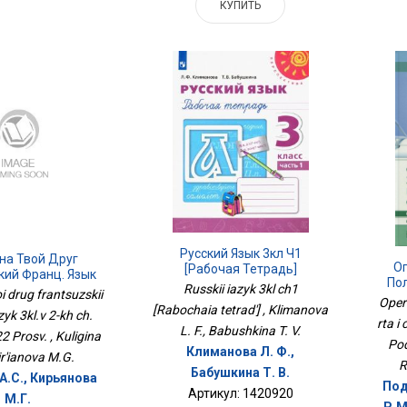
КУПИТЬ
Русский Язык 3кл Ч1
на Твой Друг
О
[Рабочая Тетрадь]
кий Франц. Язык
Пол
Russkii iazyk 3kl ch1
Х Ч. Ч.2 ФП2022
i drug frantsuzskii
Opera
Просв.
[Rabochaia tetrad'] , Klimanova
zyk 3kl.v 2-kh ch.
rta i 
L. F., Babushkina T. V.
 Prosv. , Kuligina
Pod
Климанова Л. Ф.,
ir'ianova M.G.
R
Бабушкина Т. В.
А.С., Кирьянова
Под
Артикул: 1420920
М.Г.