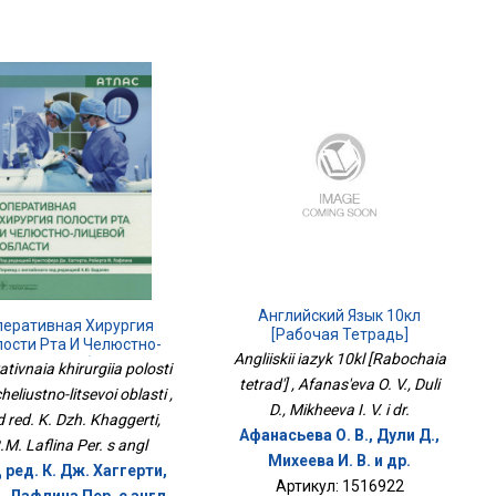
Английский Язык 10кл
перативная Хирургия
[Рабочая Тетрадь]
ости Рта И Челюстно-
Angliiskii iazyk 10kl [Rabochaia
Лицевой Области
tivnaia khirurgiia polosti
tetrad'] , Afanas'eva O. V., Duli
cheliustno-litsevoi oblasti ,
D., Mikheeva I. V. i dr.
 red. K. Dzh. Khaggerti,
Афанасьева О. В., Дули Д.,
.M. Laflina Per. s angl
Михеева И. В. и др.
 ред. К. Дж. Хаггерти,
Артикул: 1516922