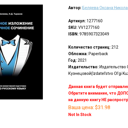
Автор:
Беляева Оксана Никол
Артикул:
1277160
SKU:
VV1277160
ISBN:
9785907323049
Количество страниц:
212
Обложка:
Paperback
Год:
2021
Издательство:
Издательство 
Кузнецовой(Izdatel'stvo Ol'gi Ku
Данная книга будет отправлен
Обратите внимание, что ДО
на данную книгу НЕ распрост
Ваша цена:
$31.98
Not In Stock