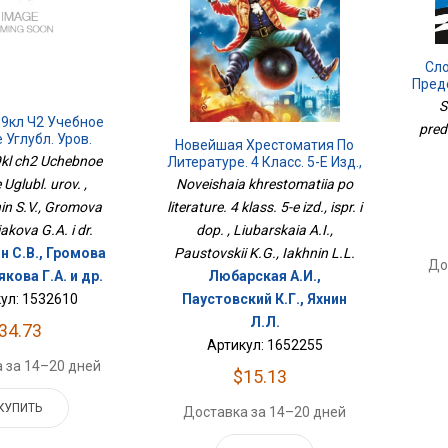
Сл
Пред
S
 9кл Ч2 Учебное
pred
 Углубл. Уров.
Новейшая Хрестоматия По
 9kl ch2 Uchebnoe
Литературе. 4 Класс. 5-Е Изд.,
Испр. И Доп.
Uglubl. urov. ,
Noveishaia khrestomatiia po
n S.V., Gromova
literature. 4 klass. 5-e izd., ispr. i
iakova G.A. i dr.
dop. , Liubarskaia A.I.,
н С.В., Громова
Paustovskii K.G., Iakhnin L.L.
До
якова Г.А. и др.
Любарская А.И.,
ул: 1532610
Паустовский К.Г., Яхнин
Л.Л.
34.73
Артикул: 1652255
 за 14–20 дней
$15.13
КУПИТЬ
Доставка за 14–20 дней