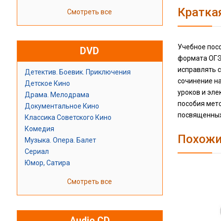
Кратка
Смотреть все
Учебное пос
DVD
формата ОГЭ 
исправлять с
Детектив. Боевик. Приключения
сочинение на
Детское Кино
уроков и эле
Драма. Мелодрама
пособия мето
Документальное Кино
посвященных 
Классика Советского Кино
Комедия
Похожи
Музыка. Опера. Балет
Сериал
Юмор, Сатира
Смотреть все
Audio CD