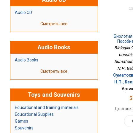
Audio CD
Смотреть все
Биология
Пособие
Audio Books
Biologiia
posobie 
Audio Books
Sumatokhi
N.P., Bel
Смотреть все
Суматохи
Н.П., Бел
Артик
Toys and Souvenirs
$
Educational and training materials
Доставка
Educational Supplies
Games
Souvenirs