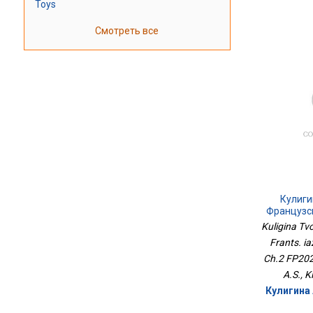
Toys
Смотреть все
Кулиги
Французс
3кл.в 2-
Kuligina Tvo
Frants. ia
Ch.2 FP2022
A.S., K
Кулигина 