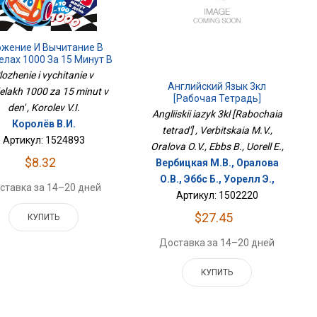
ожение И Вычитание В
елах 1000 За 15 Минут В
День
lozhenie i vychitanie v
Английский Язык 3кл
elakh 1000 za 15 minut v
[Рабочая Тетрадь]
den' , Korolev V.I.
Angliiskii iazyk 3kl [Rabochaia
Королёв В.И.
tetrad'] , Verbitskaia M.V.,
Артикул: 1524893
Oralova O.V., Ebbs B., Uorell E.,
$8.32
Вербицкая М.В., Оралова
О.В., Эббс Б., Уорелл Э.,
ставка за 14–20 дней
Артикул: 1502220
$27.45
КУПИТЬ
Доставка за 14–20 дней
КУПИТЬ