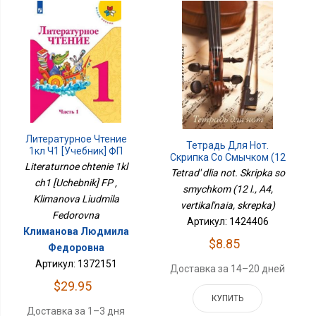
Литературное Чтение
Тетрадь Для Нот.
1кл Ч1 [Учебник] ФП
Скрипка Со Смычком (12
Literaturnoe chtenie 1kl
Л., А4, Вертикальная,
Tetrad' dlia not. Skripka so
Скрепка)
ch1 [Uchebnik] FP ,
smychkom (12 l., A4,
Klimanova Liudmila
vertikal'naia, skrepka)
Fedorovna
Артикул: 1424406
Климанова Людмила
$8.85
Федоровна
Артикул: 1372151
Доставка за 14–20 дней
$29.95
КУПИТЬ
Доставка за 1–3 дня