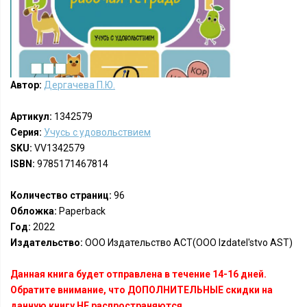
Автор:
Дергачева П.Ю.
Артикул:
1342579
Серия:
Учусь с удовольствием
SKU:
VV1342579
ISBN:
9785171467814
Количество страниц:
96
Обложка:
Paperback
Год:
2022
Издательство:
ООО Издательство АСТ(OOO Izdatel'stvo AST)
Данная книга будет отправлена в течение 14-16 дней.
Обратите внимание, что ДОПОЛНИТЕЛЬНЫЕ скидки на
данную книгу НЕ распространяются.