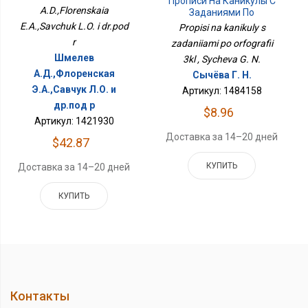
Прописи На Каникулы С
A.D.,Florenskaia
Заданиями По
Орфографии 3кл
E.A.,Savchuk L.O. i dr.pod
Propisi na kanikuly s
r
zadaniiami po orfografii
Шмелев
3kl , Sycheva G. N.
А.Д.,Флоренская
Сычёва Г. Н.
Э.А.,Савчук Л.О. и
Артикул: 1484158
др.под р
$8.96
Артикул: 1421930
Доставка за 14–20 дней
$42.87
КУПИТЬ
Доставка за 14–20 дней
КУПИТЬ
Контакты