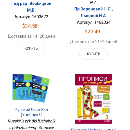
N.A.
под ред. Вербицкой
Пр Вороновой Н.С.,
М.В.
Львовой Н.А.
Артикул: 1603672
Артикул: 1462334
$34.58
$22.49
Доставка за 14–20 дней
Доставка за 14–20 дней
КУПИТЬ
КУПИТЬ
Русский Язык 8кл
[Учебник С
Приложением]
Russkii iazyk 8kl [Uchebnik
s prilozheniem] , Shmelev