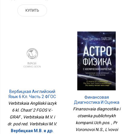
КУПИТЬ
Вербицкая Английский
Язык 6 Кл. Часть 2 ФГОС
Финансовая
В.-ГРАФ
Диагностика И Оценка
Verbitskaia Angliiskii iazyk
Публичных
Finansovaia diagnostika i
6 kl. Chast' 2 FGOS V.-
Компаний.Уч.пос.
otsenka publichnykh
GRAF , Verbitskaia M.V. i
kompanii.Uch.pos. , Pr
dr. pod red. Verbitskoi M.V.
Voronovoi N.S., L'vovoi
Вербицкая М.В. и др.