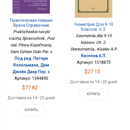
Практические Навыки
Геометрия Для 9-10
Врача.Справочник
Классов. Ч. 2.
Prakticheskie navyki
Стереометрия
Geometriia dlia 9-10
vracha.Spravochnik , Pod
klassov. Ch. 2.
red. Pitera Kopel'mana,
Stereometriia , Kiselev A.P.
Dam Dzhein Dakr Per. s
Киселев А.П.
Под ред. Питера
Артикул: 1518873
Копельмана, Дам
$27.15
Джейн Дакр Пер. с
Артикул: 1344890
Доставка за 14–20 дней
$77.82
КУПИТЬ
Доставка за 14–20 дней
КУПИТЬ