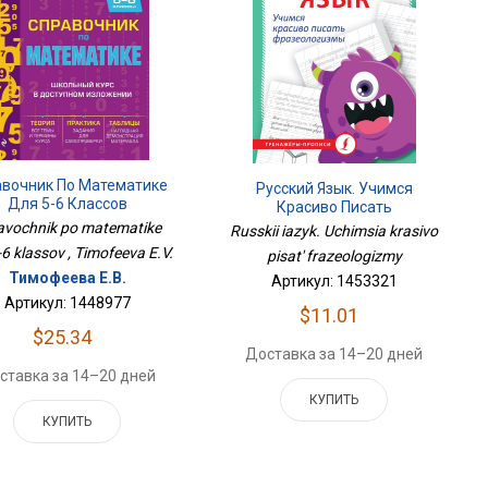
авочник По Математике
Русский Язык. Учимся
Для 5-6 Классов
Красиво Писать
Фразеологизмы
avochnik po matematike
Russkii iazyk. Uchimsia krasivo
-6 klassov , Timofeeva E.V.
pisat' frazeologizmy
Тимофеева Е.В.
Артикул: 1453321
Артикул: 1448977
$11.01
$25.34
Доставка за 14–20 дней
ставка за 14–20 дней
КУПИТЬ
КУПИТЬ