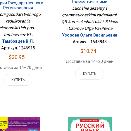
Грамматическими
рии Государственного
Заданиями. QR-Код –
Регулирования
Luchshie diktanty s
Слушай И Пиши. 3 Класс
Экономики:Уч.пос.
orii gosudarstvennogo
grammaticheskimi zadaniiami.
regulirovaniia
QR-kod – slushai i pishi. 3 klass
ekonomiki:Uch.pos. ,
, Uzorova Ol'ga Vasil'evna
Tambovtsev V.L.
Узорова Ольга Васильевна
Тамбовцев В.Л.
Артикул: 1548848
Артикул: 1246915
$10.74
$30.95
Доставка за 14–20 дней
ставка за 14–20 дней
КУПИТЬ
КУПИТЬ