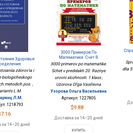
Спр
3000 Примеров По
Математике. Счёт В
стояния Здоровья
Spr
Пределах 20. Разные Уровни
ределение
3000 primerov po matematike.
Сложности. 1 Класс
огического
dlia 5
oianiia zdorov'ia i
Schet v predelakh 20. Raznye
Уч.методич.пос.
e biologicheskogo
urovni slozhnosti. 1 klass ,
ch.metodich.pos. ,
Uzorova Ol'ga Vasil'evna
riants L.M.
Узорова Ольга Васильевна
арянц Л.М.
Артикул: 1227805
До
ул: 1218793
$9.88
$7.16
Доставка за 14–20 дней
 за 14–20 дней
КУПИТЬ