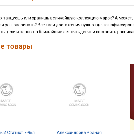
ех танцуешь или хранишь величайшую коллекцию марок? А может, 
ая разговаривать? Все твои достижения нужно где-то зафиксироват
ать цели и планы на ближайшие лет пятьдесят и составить расписа
е товары
ь И Статист 7-9кл
Александрова Родная