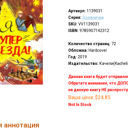
Артикул:
1139031
Серия:
Дневнички
SKU:
VV1139031
ISBN:
9785907142312
Количество страниц:
72
Обложка:
Hardcover
Год:
2019
Издательство:
Качели(Kacheli
Данная книга будет отправлен
Обратите внимание, что ДО
на данную книгу НЕ распрост
Ваша цена:
$24.85
Not In Stock
я аннотация