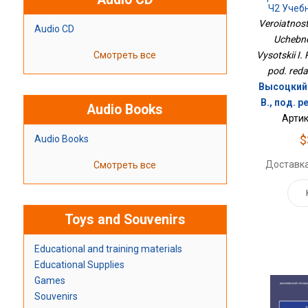
Ч2 Учебн
Veroiatnost'
Audio CD
Uchebno
Смотреть все
Vysotskii I. 
pod. reda
Высоцкий 
В., под. 
Audio Books
Артик
$
Audio Books
Доставка
Смотреть все
Toys and Souvenirs
Educational and training materials
Educational Supplies
Games
Souvenirs