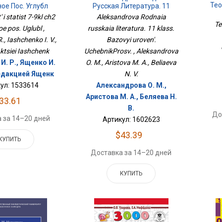
Тео
ое Пос. Углубл
Русская Литература. 11
Класс. Базовый Уровень.
 i statist 7-9kl ch2
Aleksandrova Rodnaia
УчебникПросв.
Te
e pos. Uglubl ,
russkaia literatura. 11 klass.
R., Iashchenko I. V.,
Bazovyi uroven'.
ktsiei Iashchenk
UchebnikProsv. , Aleksandrova
И. Р., Ященко И.
O. M., Aristova M. A., Beliaeva
редакцией Ященк
N. V.
ул: 1533614
Александрова О. М.,
Аристова М. А., Беляева Н.
33.61
В.
До
 за 14–20 дней
Артикул: 1602623
$43.39
КУПИТЬ
Доставка за 14–20 дней
КУПИТЬ