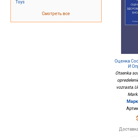
Toys
Смотреть все
Оценка Со
И Оп
Биол
Otsenka sost
Возраста.
opredeleni
vozrasta.U
Marka
Марк
Артик
Доставка