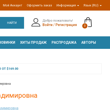
Мой Аккаунт
Оформить заказ
Информация
Язык (RU)
Добро пожаловать!
НАЙТИ
Войти
/
Регистрация
0
НОВИНКИ
ХИТЫ ПРОДАЖ
РАСПРОДАЖА
АВТОРЫ
ОТ $169.00
мировна
ладимировна
адимировна