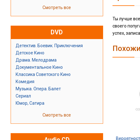
Смотреть все
Ты лучше вс
своего попуг
DVD
успех, запис
Детектив. Боевик. Приключения
Похожи
Детское Кино
Драма. Мелодрама
Документальное Кино
Классика Советского Кино
Комедия
Музыка. Опера. Балет
Сериал
Юмор, Сатира
Смотреть все
Вероятност
Audio CD