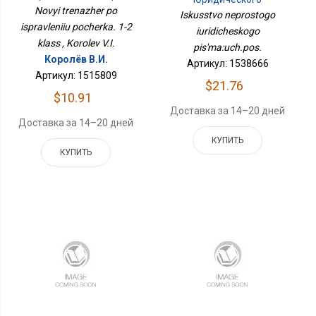
1-2 Класс
Novyi trenazher po
Письма:уч.пос.
Iskusstvo neprostogo
ispravleniiu pocherka. 1-2
iuridicheskogo
klass , Korolev V.I.
pis'ma:uch.pos.
Королёв В.И.
Артикул: 1538666
Артикул: 1515809
$21.76
$10.91
Доставка за 14–20 дней
Доставка за 14–20 дней
КУПИТЬ
КУПИТЬ