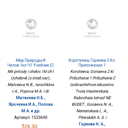
Мир Природы И
Коротеева, Горяева 2 Кл.
Челов.1кл Ч1 Учебник (с
Приложение 1
Интелл.нар)
Приложение 2
Mir prirody i chelov.1kl ch1
Koroteeva, Goriaeva 2 kl.
Изобразительное
Uchebnik (s intell.nar) ,
Prilozhenie 1 Prilozhenie 2
Искусство. Твоя
Matveeva N.B., Iarochkina
Izobrazitel'noe iskusstvo.
Мастерская. Рабочая
Тетрадь НЕ БУДЕТ
I.A., Popova M.A. i dr.
Tvoia masterskaia.
Матвеева Н.Б.,
Rabochaia tetrad' NE
Ярочкина И.А., Попова
BUDET , Goriaeva N. A.,
М.А. и др.
Nemenskaia L. A.,
Артикул: 1533640
Piterskikh A. S. i
Горяева Н. А.,
$26.30