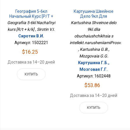
География 5-6кл
Картушина Швейное
Начальный Курс [Р/т +
Дело 9кл.для
К/к]
Обучающихся С
Geografiia 5-6kl Nachal'nyi
Kartushina Shveinoe delo
Интеллект.нарушениямиПросв.
kurs [R/t + k/k] , Sirotin V.I.
9kl.dlia
Сиротин В.И.
obuchaiushchikhsia s
Артикул: 1502221
intellekt.narusheniiamiProsv.
, Kartushina G.B.,
$16.25
Mozgovaia G.G.
Доставка за 14–20 дней
Картушина Г.Б.,
Мозговая Г.Г.
КУПИТЬ
Артикул: 1602448
$53.86
Доставка за 14–20 дней
КУПИТЬ