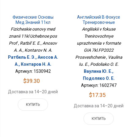
Физические Основы
Английский В Фокусе
Мед Знаний 11кл
Тренировочные
Учебное Пос Проф
Упражнения В Формате
Fizicheskie osnovy med
Angliiskii v fokuse
ГИА 7кл.ФП2022
znanii 11kl Uchebnoe pos
Trenirovochnye
Просвещение
Prof , Ratbil' E. E., Anosov
uprazhneniia v formate
A. A., Kontarov N. A.
GIA 7kl.FP2022
Ратбиль Е. Э., Аносов А.
Prosveshchenie , Vaulina
А., Контаров Н. А.
Iu. E., Podoliako O. E.
Артикул: 1530942
Ваулина Ю. Е.,
Подоляко О. Е.
$39.30
Артикул: 1602747
Доставка за 14–20 дней
$17.35
КУПИТЬ
Доставка за 14–20 дней
КУПИТЬ